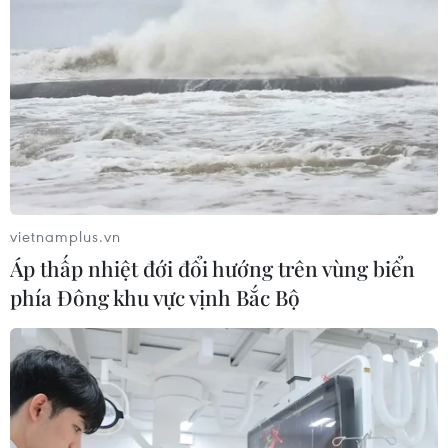
Đảng Cộng hòa đề xuất dự luật trao
thêm thẩm quyền thuế quan cho ông
Trump
07/08/2026 00:33
Cựu Giám đốc Viện Quốc gia về Dị
ứng của Mỹ bị buộc tội khinh thường
Quốc hội
vietnamplus.vn
07/08/2026 00:25
Áp thấp nhiệt đới đổi hướng trên vùng biển
phía Đông khu vực vịnh Bắc Bộ
Mexico triển khai hàng nghìn binh sỹ
bảo vệ các vùng trồng bơ trọng điểm
07/08/2026 00:09