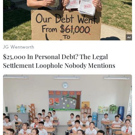
JG Wentworth
$25,000 In Personal Debt? The Legal
Settlement Loophole Nobody Mentions
#Trung Quốc
#Nga-Mỹ
#Trí tuệ nhân tạo
#Mạng 5G
#Vũ khí tối tân
Mỹ
Nga
Trung Quốc
Theo dõi VietnamPlus