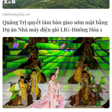
Nga: Nhân viên Đại sứ quán Mỹ mang
vietnamplus.vn
theo mìn vào sân bay Sheremetyevo
Quảng Trị quyết tâm bàn giao sớm mặt bằng
09/03/2019 15:11
Dự án Nhà máy điện gió LIG-Hướng Hóa 1
Bộ Ngoại giao Nga thông báo, ngày 9/3 một nhân viên
của Đại sứ quán Mỹ đã cố gắng mang theo mìn trong
hành lý ở sân bay quốc tế Sheremetyevo ở thủ đô
Moskva.