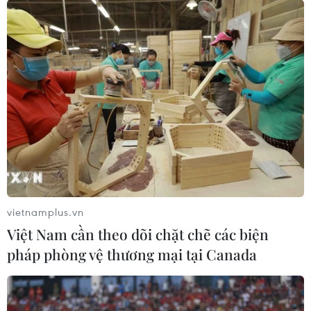
vietnamplus.vn
Việt Nam cần theo dõi chặt chẽ các biện
Nga, Mỹ đối thoại về chống khủng bố,
pháp phòng vệ thương mại tại Canada
Afghanistan và Triều Tiên
13/04/2019 15:02
Ngày 13/4, Ngoại trưởng Nga Sergei Lavrov cho biết,