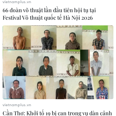
vietnamplus.vn
66 đoàn võ thuật lần đầu tiên hội tụ tại
Festival Võ thuật quốc tế Hà Nội 2026
Ngoại trưởng Nga bình luận về dự thảo
ngân sách tài khóa 2020 của Mỹ
12/03/2019 13:50
Ngoại trưởng Nga cho rằng dự thảo ngân sách tài khóa
2020 của Mỹ quy định phân bổ 500 triệu USD để giúp
các đối tác chống Nga, có thể được coi là nỗ lực mua
chuộc các đối tác của Washington.
vietnamplus.vn
Cần Thơ: Khởi tố 19 bị can trong vụ dàn cảnh