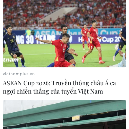
nước này và Mỹ đã nối lại đối thoại về vấn đề chống
khủng bố cũng như liên lạc để thảo luận về vấn đề
Afghanistan và bán đảo Triều Tiên.
vietnamplus.vn
ASEAN Cup 2026: Truyền thông châu Á ca
ngợi chiến thắng của tuyển Việt Nam