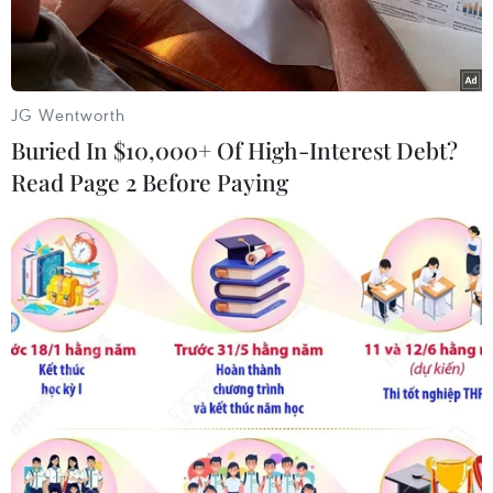
JG Wentworth
Buried In $10,000+ Of High-Interest Debt?
Read Page 2 Before Paying
(Nguồn: AFP)
Trang mạng washingtonpost.com mới đây đăng
bài viết cho rằng Nga và Trung Quốc đang "qua
mặt" Mỹ.
Nội dung bài viết như sau:
Trong bối cảnh chính trường Mỹ bị phân cực
hơn bao giờ hết trong lịch sử hiện đại, dường
như khả năng hai đảng ở Mỹ (đảng Cộng hòa và