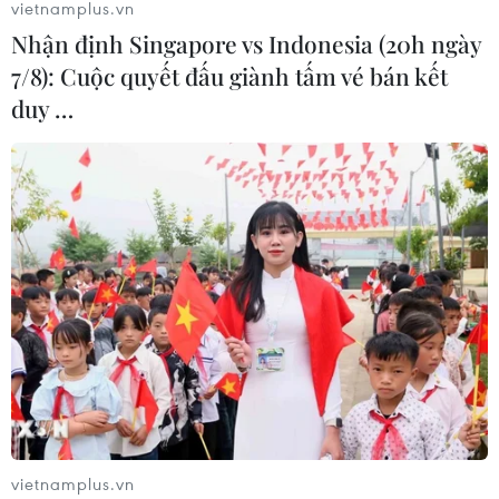
vietnamplus.vn
Nhận định Singapore vs Indonesia (20h ngày
7/8): Cuộc quyết đấu giành tấm vé bán kết
duy …
TIN CÙNG CHUYÊN MỤC
Canada, Mỹ đàm phán thỏa thuận
thương mại tạm thời nhằm hạ nhiệt
căng thẳng
vietnamplus.vn