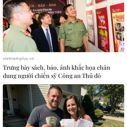
như thế nào.
Những bước lùi của Mỹ tại những "điểm nóng"
như Syria sẽ là hồi chuông cảnh báo đối với các
nhà hoạch định chính sách của Mỹ. Tuy nhiên,
cho dù Bắc Kinh và Moskva thực sự vượt Mỹ
trong một số lĩnh vực, phản ứng thích hợp của
Mỹ không phải là lo lắng hay đầu hàng. Thay
vietnamplus.vn
vào đó, Mỹ cần phải rút ra bài học mà các kẻ thù
Trưng bày sách, báo, ảnh khắc họa chân
của Mỹ đã giác ngộ, đó là trong cuộc cạnh tranh
dung người chiến sỹ Công an Thủ đô
kình địch giữa các nước lớn, thành công phụ
thuộc vào bộ não nhiều hơn là vào sức mạnh./.
(Vietnam+)