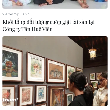
vietnamplus.vn
Khởi tố 19 đối tượng cướp giật tài sản tại
Công ty Tân Huê Viên