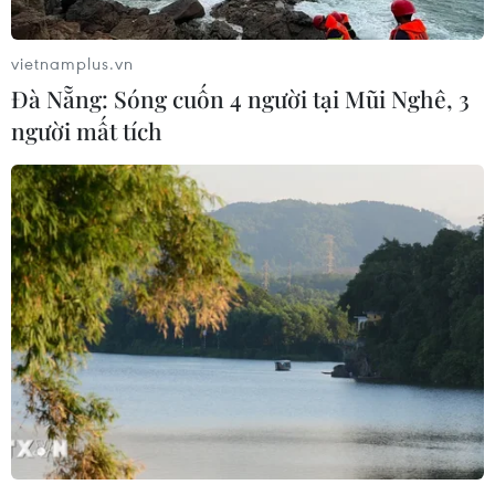
08/08/2026 06:43
vietnamplus.vn
Đà Nẵng: Sóng cuốn 4 người tại Mũi Nghê, 3
Chủ tịch Quốc hội Trần Thanh Mẫn:
người mất tích
Khẳng định vai trò nòng cốt trong
đấu tranh phòng, chống tham
nhũng, tội phạm kinh tế
08/08/2026 05:02
Dữ liệu việc làm Mỹ mở thêm dư địa
cho giá vàng trong tuần qua
08/08/2026 04:29
Grab bị phạt 1,36 tỷ đồng do vi phạm