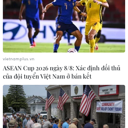
Theo dõi VietnamPlus
TIN LIÊN QUAN
vietnamplus.vn
ASEAN Cup 2026 ngày 8/8: Xác định đối thủ
của đội tuyển Việt Nam ở bán kết