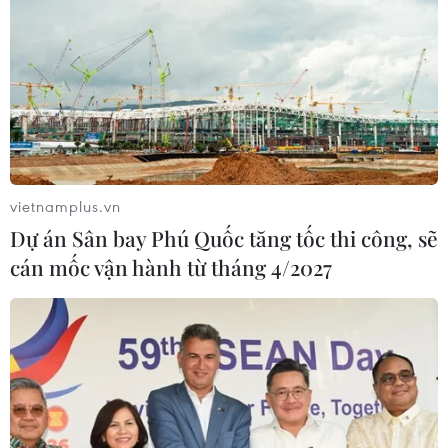
TIN CÙNG CHUYÊN MỤC
Nông sản Việt Nam còn nhiều dư địa
tại thị trường Algeria
vietnamplus.vn
08/08/2026 12:55
Dự án Sân bay Phú Quốc tăng tốc thi công, sẽ
cán mốc vận hành từ tháng 4/2027
Kết luận thanh tra về cơ sở nhà, đất
dôi dư sau sắp xếp tại thành phố Hải
Phòng
08/08/2026 12:53