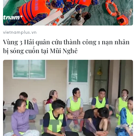
vietnamplus.vn
Vùng 3 Hải quân cứu thành công 1 nạn nhân
IMF, WB: Dịch Ebola và Biến đổi khí hậu
bị sóng cuốn tại Mũi Nghê
đang đe dọa nhân loại
11/10/2014 02:55
Cả hai nhà lãnh đạo của Quỹ tiền tệ Quốc tế và Ngân
hàng thế giới đều nhất trí rằng, thế giới cần chung tay
đối phó với dịch Ebola và tình trạng biến đổi khí hậu
toàn cầu.