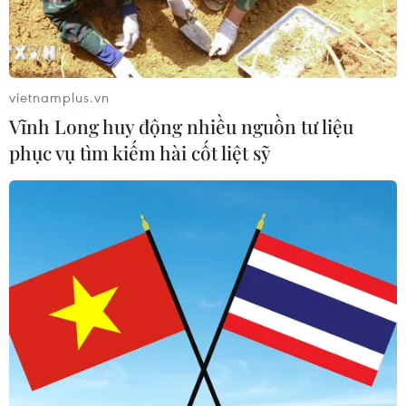
Xem thêm
vietnamplus.vn
Vĩnh Long huy động nhiều nguồn tư liệu
phục vụ tìm kiếm hài cốt liệt sỹ
CƠ QUAN CHỦ QUẢN: THÔNG TẤN XÃ VIỆT NAM
Tổng Biên tập: TRẦN TIẾN DUẨN
Phó Tổng Biên tập: NGUYỄN THỊ TÁM, KHÚC THANH
THỦY
Sở hữu trí tuệ
Quy định sử dụng
RSS
Hỗ trợ
Ngôn ngữ
TTXVN