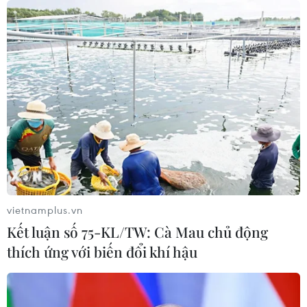
Đông Đắk Lắk
08/08/2026 01:45
Quốc hội thảo luận dự án Luật Dầu
khí (sửa đổi), bảo đảm an ninh năng
lượng
08/08/2026 01:33
Việt Nam cần theo dõi chặt chẽ các
biện pháp phòng vệ thương mại tại
Canada
vietnamplus.vn
08/08/2026 00:39
Kết luận số 75-KL/TW: Cà Mau chủ động
thích ứng với biến đổi khí hậu
Libya tiến gần hơn tới mục tiêu khai
thác 2 triệu thùng dầu mỗi ngày
08/08/2026 00:12