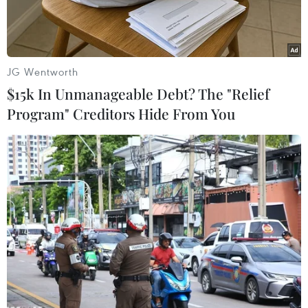
JG Wentworth
$15k In Unmanageable Debt? The "Relief
Program" Creditors Hide From You
Ảnh minh họa. (Nguồn: en.trend.az)
Chủ tịch Ngân hàng Thế giới (WB) Jim Yong Kim
thông báo sẽ giảm 250 nhân viên. Đây là đợt
giảm nhân viên đầu tiên trong kế hoạch tái tổ
chức lại WB của người đứng đầu thể chế tài
chính này.