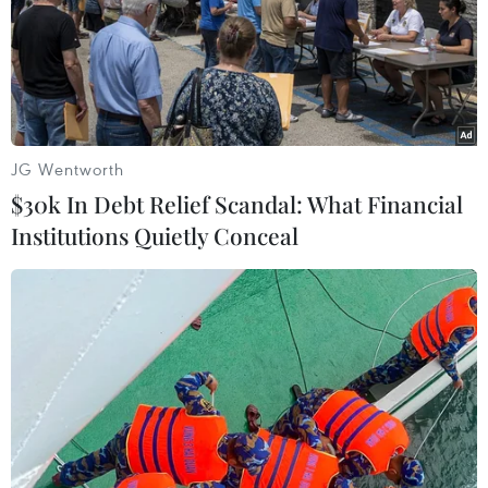
WB: 2014 có thể là một năm đáng thất
vọng với kinh tế thế giới
23/10/2014 09:02
JG Wentworth
Giám đốc điều hành WB Sri Mulyani Indrawati cảnh
$30k In Debt Relief Scandal: What Financial
báo rằng bức tranh toàn cầu đã thay đổi và "2014 có
Institutions Quietly Conceal
thể là một năm đáng thất vọng đối với kinh tế thế giới."