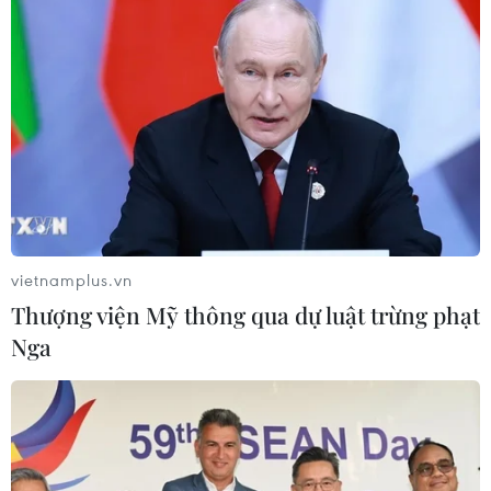
Theo dõi VietnamPlus
Quan hệ Việt Nam-Malaysia
Quan hệ quốc phòng Việt Nam-Malaysia: Gắn
kết chính trị, hợp tác thực tiễn
vietnamplus.vn
Thủ tướng Lê Minh Hưng tiếp Đại sứ Malaysia
Thượng viện Mỹ thông qua dự luật trừng phạt
đến chào từ biệt kết thúc nhiệm kỳ
Nga
Chủ tịch Quốc hội Trần Thanh Mẫn tiếp Đại sứ
Malaysia Tan Yang Thai chào từ biệt
Thủ tướng Lê Minh Hưng tiếp Đại sứ Malaysia
đến chào từ biệt