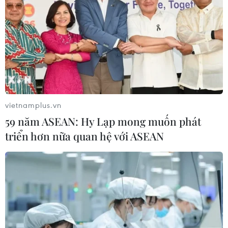
Chủ tịch Quốc hội Trần Thanh Mẫn tiếp
Đại sứ Malaysia tại Việt Nam
vietnamplus.vn
TIN LIÊN QUAN
59 năm ASEAN: Hy Lạp mong muốn phát
triển hơn nữa quan hệ với ASEAN