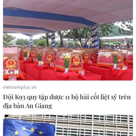
Phép thử sức chống chịu của kinh tế
ASEAN
07/08/2026 12:35
Thuế polysilicon: Doanh nghiệp Hàn
Quốc tại Mỹ có lợi thế
07/08/2026 12:17
vietnamplus.vn
Đội K93 quy tập được 11 bộ hài cốt liệt sỹ trên
địa bàn An Giang
Tầm nhìn bán dẫn của Malaysia: Đi
từ thế mạnh sẵn có lên nấc thang giá
trị cao
07/08/2026 11:51