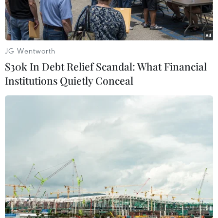
JG Wentworth
$30k In Debt Relief Scandal: What Financial
Institutions Quietly Conceal
Phó Thủ tướng Chính phủ Trần Hồng Hà tiếp ông Richard Khor,
Chủ tịch Phòng Thương mại Malaysia-Việt Nam (MVCC). (Ảnh:
Bùi Hoàn/TTXVN)
Trong khuôn khổ chương trình công tác của Chủ
tịch Quốc hội Trần Thanh Mẫn sang tham dự
Đại hội đồng Liên nghị viện các nước ASEAN