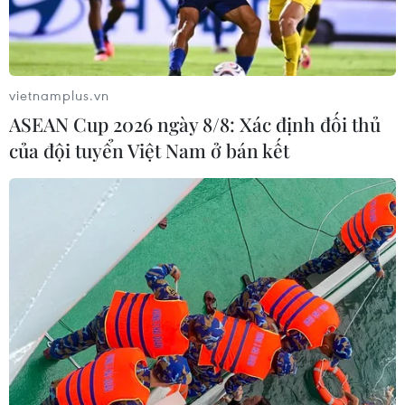
Phó Thủ tướng Trần Hồng Hà đề nghị trọng tâm
hợp tác giữa hai nước về Halal trong thời gian
tới cần tập trung vào các nội dung: thúc đẩy
đàm phán, ký kết và công nhận lẫn nhau về
vietnamplus.vn
chứng nhận Halal; hoan nghênh đầu tư vào các
ASEAN Cup 2026 ngày 8/8: Xác định đối thủ
lĩnh vực Halal như nông nghiệp, du lịch, dược
của đội tuyển Việt Nam ở bán kết
phẩm, mỹ phẩm và công nghiệp hỗ trợ; tạo
thuận lợi trong cấp chứng nhận Halal cho sản
phẩm Việt Nam để tham gia chuỗi cung ứng
toàn cầu; hợp tác chia sẻ kinh nghiệm, hỗ trợ
pháp lý, kỹ thuật, đào tạo và nhân lực phục vụ
ngành Halal; hỗ trợ quảng bá, xúc tiến sản
phẩm, dịch vụ Việt Nam tại thị trường Halal
toàn cầu.
Cũng trong ngày 18/9, Phó Thủ tướng Trần Hồng
Hà đã tiếp ông Azlan Azri Zainal Abidin, Giám