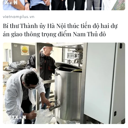
vietnamplus.vn
Bí thư Thành ủy Hà Nội thúc tiến độ hai dự
án giao thông trọng điểm Nam Thủ đô
Malaysia lên kế hoạch hỗ trợ Việt Nam
thành lập trung tâm thực phẩm Halal
16/06/2025 22:00
Malaysia hiện có 14 công viên Halal chiến lược trên toàn
quốc, thu hút khoảng 900 triệu USD vốn đầu tư tính đến
quý 1 năm 2025 - chứng tỏ khả năng cạnh tranh mạnh
mẽ của hệ sinh thái Halal.