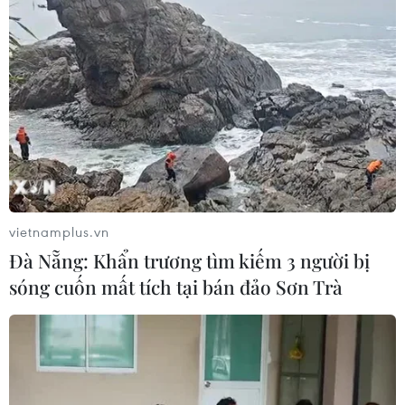
vietnamplus.vn
Đà Nẵng: Khẩn trương tìm kiếm 3 người bị
sóng cuốn mất tích tại bán đảo Sơn Trà