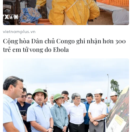
vietnamplus.vn
Cộng hòa Dân chủ Congo ghi nhận hơn 300
trẻ em tử vong do Ebola
Mở rộng xuất khẩu vào thị trường Halal
qua cửa ngõ Malaysia
07/08/2025 12:13
Ở khu vực Đông Nam Á, Malaysia được xem là cửa
ngõ để sản phẩm-dịch vụ Halal từng bước thâm nhập
và mở rộng thị trường ra toàn cầu.