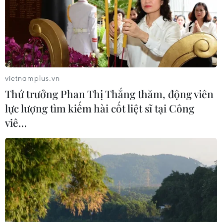
vietnamplus.vn
Thứ trưởng Phan Thị Thắng thăm, động viên
lực lượng tìm kiếm hài cốt liệt sĩ tại Công
viê…
TIN CÙNG CHUYÊN MỤC
Thị trường vaccine thế giới chuyển
hướng sang người cao tuổi
08/08/2026 15:01