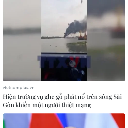
(TTXVN/Vietnam+)
vietnamplus.vn
Hiện trường vụ ghe gỗ phát nổ trên sông Sài
Gòn khiến một người thiệt mạng
#Halal
#Trí tuệ Nhân tạo
#Việt Nam-Malaysia
Malaysia