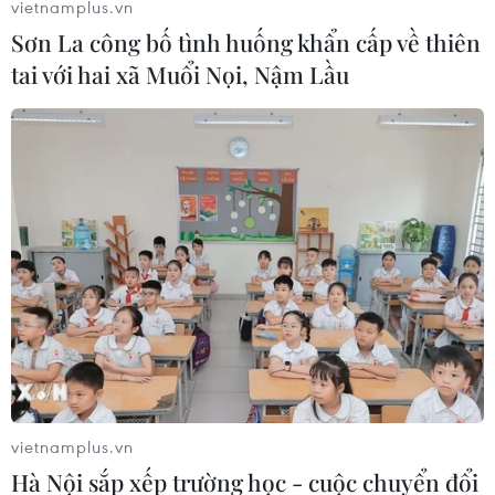
vietnamplus.vn
Sơn La công bố tình huống khẩn cấp về thiên
tai với hai xã Muổi Nọi, Nậm Lầu
Bốn ngân hàng Nhật Bản hợp vốn giúp
Việt Nam giảm phát thải khí CO2
29/03/2023 03:11
Nhóm các ngân hàng JBIC, Mizuho, Joyo và Shiga của
Nhật Bản sẽ đồng tài trợ mức tín dụng trị giá 300 triệu
USD cho các công ty năng lượng tái tạo tại Việt Nam
thông qua Vietcombank.
vietnamplus.vn
Hà Nội sắp xếp trường học - cuộc chuyển đổi