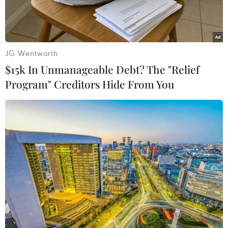
JG Wentworth
$15k In Unmanageable Debt? The "Relief
Program" Creditors Hide From You
Nhật Bản sẽ phối hợp với các nước Đông Nam Á và Australia
về các chính sách nhằm giảm phát thải carbon tại khu vực, vốn
phụ thuộc nhiều vào nhiên liệu hóa thạch. (Nguồn: EPA/TTXVN)
Theo phóng viên TTXVN tại Tokyo, Nhật Bản sẽ
phối hợp với các nước Đông Nam Á và Australia