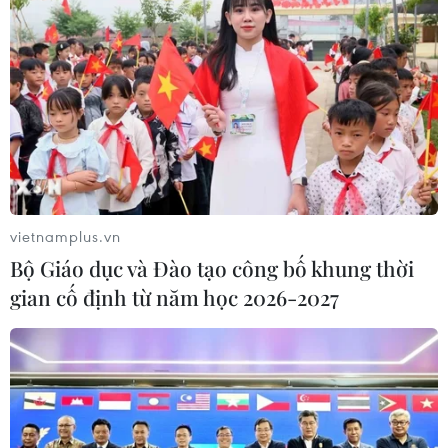
Hà Nội quyết liệt xử lý các "điểm
nghẽn" úng ngập, môi trường đô thị
07/08/2026 06:51
Kiểm soát rác thải từ nguồn - Giải
pháp bảo vệ kênh rạch TP Hồ Chí
Minh trong mùa mưa
vietnamplus.vn
07/08/2026 04:47
Bộ Giáo dục và Đào tạo công bố khung thời
gian cố định từ năm học 2026-2027
Miền Bắc giảm mưa từ đêm
nay, cuối tuần chuyển nắng nóng
07/08/2026 04:41