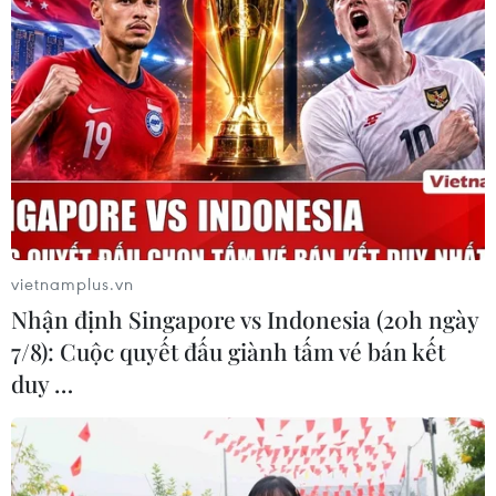
Hạn hán nghiêm trọng đe dọa "huyết
mạch" kinh tế châu Âu
07/08/2026 07:58
17 giờ ngày 7/8, mở cửa tràn xả mặt
điều tiết hồ chứa thủy điện Lai Châu
07/08/2026 07:28
vietnamplus.vn
Nhận định Singapore vs Indonesia (20h ngày
7/8): Cuộc quyết đấu giành tấm vé bán kết
Di dời hộ dân bị ảnh hưởng bụi, mùi
duy …
khét, tiếng ồn từ Trung tâm Điện lực
Vĩnh Tân
07/08/2026 07:10