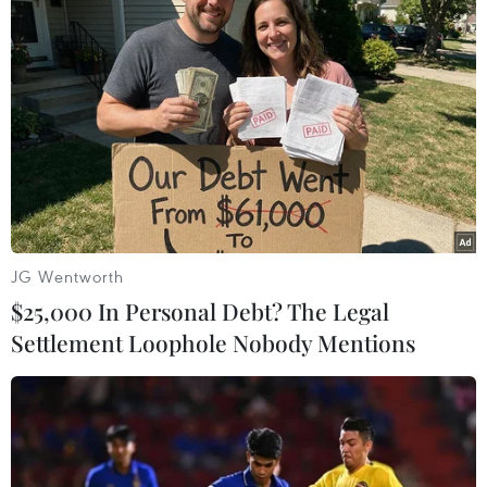
Việt Nam-Nhật Bản thúc
đẩy hợp tác dự án năng
lượng sạch trong khuôn
khổ AZEC
Phó Thủ tướng Trần Hồng Hà cho rằng các dự án
năng lượng trong khuôn khổ AZEC cần tiếp cận
theo cơ chế thị trường, bảo đảm cung cấp, sử
JG Wentworth
dụng năng lượng hiệu quả, trung hòa carbon, thực
$25,000 In Personal Debt? The Legal
hiện Net Zero.
Settlement Loophole Nobody Mentions
(TTXVN/Vietnam+)