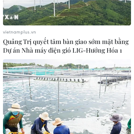
vietnamplus.vn
Quảng Trị quyết tâm bàn giao sớm mặt bằng
Dự án Nhà máy điện gió LIG-Hướng Hóa 1
TIN CÙNG CHUYÊN MỤC
Sơn La công bố tình huống khẩn cấp
về thiên tai với hai xã Muổi Nọi, Nậm
Lầu
08/08/2026 03:53
Kết luận số 75-KL/TW: Cà Mau chủ