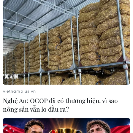
Bão Dolphin càn quét các đảo miền
Nam Nhật Bản, sân bay Okinawa
phải đóng cửa
07/08/2026 09:10
Từ ngày 9/8, cảnh báo nắng nóng
diện rộng ở khu vực Bắc Bộ và Trung
Bộ
07/08/2026 08:58
vietnamplus.vn
Nghệ An: OCOP đã có thương hiệu, vì sao
Từ Quảng Ninh đến Quảng Trị chủ
nông sản vẫn lo đầu ra?
động ứng phó với áp thấp nhiệt đới
07/08/2026 08:21