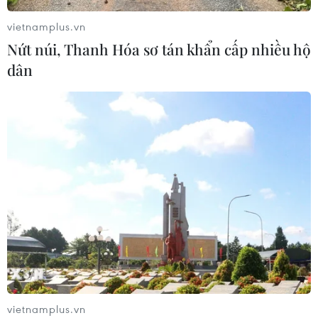
06/08/2026 09:45
vietnamplus.vn
Nứt núi, Thanh Hóa sơ tán khẩn cấp nhiều hộ
dân
Xem thêm
CƠ QUAN CHỦ QUẢN: THÔNG TẤN XÃ VIỆT NAM
Tổng Biên tập: TRẦN TIẾN DUẨN
Phó Tổng Biên tập: NGUYỄN THỊ TÁM, KHÚC THANH
THỦY
Sở hữu trí tuệ
Quy định sử dụng
vietnamplus.vn
RSS
Hỗ trợ