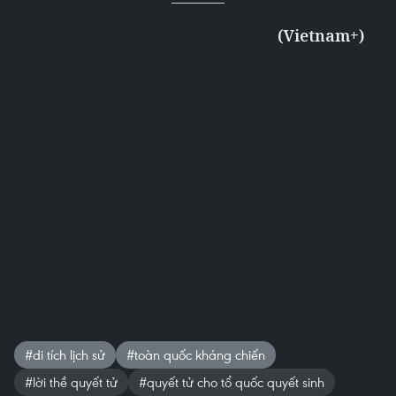
(Vietnam+)
#di tích lịch sử
#toàn quốc kháng chiến
#lời thề quyết tử
#quyết tử cho tổ quốc quyết sinh