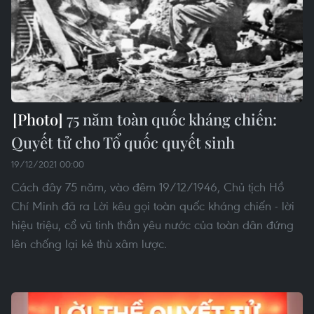
75 năm toàn quốc kháng chiến:
Quyết tử cho Tổ quốc quyết sinh
19/12/2021 00:00
Cách đây 75 năm, vào đêm 19/12/1946, Chủ tịch Hồ
Chí Minh đã ra Lời kêu gọi toàn quốc kháng chiến - lời
hiệu triệu, cổ vũ tinh thần yêu nước của toàn dân đứng
lên chống lại kẻ thù xâm lược.