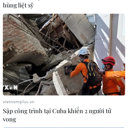
hùng liệt sỹ
Winston Churchill lọt vào bảng xếp hạng
nhạc pop
05/10/2010 01:27
Album những bài phát biểu nổi tiếng của cố Thủ tướng
Anh Winston Churchill được phổ nhạc đứng thứ tư trong
bảng xếp hạng nhạc pop.
vietnamplus.vn
Sập công trình tại Cuba khiến 2 người tử
vong