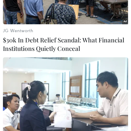
JG Wentworth
$30k In Debt Relief Scandal: What Financial
Institutions Quietly Conceal
Ông Churchill có vài bộ răng giả. (Nguồn: CNN)
Theo CNN, một bộ răng giả của cố Thủ tướng
Anh Winston Churchill dự kiến sẽ có giá lên tới
8.000 bảng Anh (10.000 USD) khi nó được bán ở