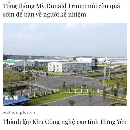
Tổng thống Mỹ Donald Trump nói còn quá
sớm để bàn về người kế nhiệm
CƠ QUAN CHỦ QUẢN: THÔNG TẤN XÃ VIỆT NAM
Tổng Biên tập: TRẦN TIẾN DUẨN
Phó Tổng Biên tập: NGUYỄN THỊ TÁM, KHÚC THANH
THỦY
Sở hữu trí tuệ
Quy định sử dụng
RSS
Hỗ trợ
Ngôn ngữ
TTXVN
vietnamplus.vn
Dịch vụ tin
Quảng cáo
Thành lập Khu Công nghệ cao tỉnh Hưng Yên
Liên hệ