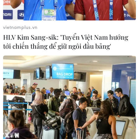
Trung Quốc: Cảnh sát Hong Kong,
Macau triệt phá vụ lừa đảo đầu tư
Fun Coffee
vietnamplus.vn
05/08/2026 06:41
HLV Kim Sang-sik: 'Tuyển Việt Nam hướng
tới chiến thắng để giữ ngôi đầu bảng'
Afghanistan đối mặt khủng hoảng
lương thực nghiêm trọng do thiếu
hụt viện trợ
05/08/2026 06:41
Italy nâng báo động đỏ trên toàn bộ
27 thành phố do nắng nóng kỷ lục
05/08/2026 06:31