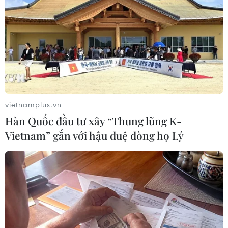
tướng Churchill được bán
giá cao kỷ lục
Bức tranh "Bể cá vàng ở
Chartwell" của cố Thủ tướng
Churchill được bán với giá cao
ngất ngưởng, gần 1,8 triệu bảng (
khoảng 2,9 triệu USD).
vietnamplus.vn
Hàn Quốc đầu tư xây “Thung lũng K-
(Vietnam+)
Vietnam” gắn với hậu duệ dòng họ Lý