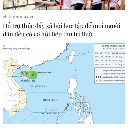
vietnamplus.vn
Hỗ trợ thúc đẩy xã hội học tập để mọi người
dân đều có cơ hội tiếp thu tri thức
TIN CÙNG CHUYÊN MỤC
Thủ tướng Thái Lan chỉ đạo khẩn sau
vụ xả súng tại trường học
07/08/2026 06:37
Thái Lan: Xả súng gây thương vong
tại trường học ở Nonthaburi
07/08/2026 05:12
Nghệ nhân Đặng Văn Hậu