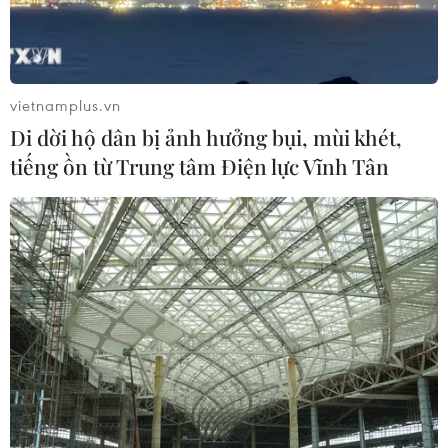
TIN LIÊN QUAN
vietnamplus.vn
Di dời hộ dân bị ảnh hưởng bụi, mùi khét,
tiếng ồn từ Trung tâm Điện lực Vĩnh Tân
Cố Thủ tướng Anh Churchill từng hối Mỹ
ném bom hạt nhân Liên Xô