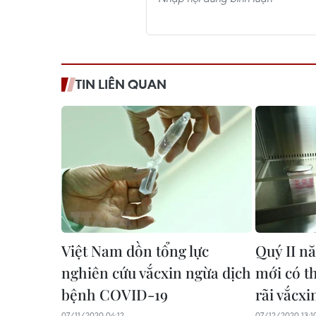
TIN LIÊN QUAN
Việt Nam dồn tổng lực
Quý II n
nghiên cứu vắcxin ngừa dịch
mới có t
bệnh COVID-19
rãi vắcx
07/11/2020 04:12
07/12/2020 13:1