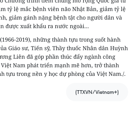
ào Chương trình tiêm chủng mở rộng Quốc gia từ
m tỷ lệ mắc bệnh viên não Nhật Bản, giảm tỷ lệ
inh, giảm gánh nặng bệnh tật cho người dân và
ên được xuất khẩu ra nước ngoài...
 (1966-2019), những thành tựu trong suốt hành
của Giáo sư, Tiến sỹ, Thầy thuốc Nhân dân Huỳnh
ơng Liên đã góp phần thúc đẩy ngành công
a Việt Nam phát triển mạnh mẽ hơn, trở thành
h tựu trong nền y học dự phòng của Việt Nam./.
(TTXVN/Vietnam+)