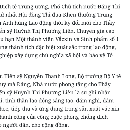
h Dịch tễ Trung ương, Phó Chủ tịch nước Đặng Thị
hứ nhất Hội đồng Thi đua-Khen thưởng Trung
u Anh hùng Lao động thời kỳ đổi mới cho Thầy
iến sỹ Huỳnh Thị Phương Liên, Chuyên gia cao
u hạn Một thành viên Vắcxin và Sinh phẩm số 1
ng thành tích đặc biệt xuất sắc trong lao động,
ghiệp xây dựng chủ nghĩa xã hội và bảo vệ Tổ
 sư, Tiến sỹ Nguyễn Thanh Long, Bộ trưởng Bộ Y tế
quý mà Đảng, Nhà nước phong tặng cho Thầy
iến sỹ Huỳnh Thị Phương Liên là sự ghi nhận
, tinh thần lao động sáng tạo, dám nghĩ, dám
ọc, tiếp thu và ứng dụng trong sản xuất vắc xin
thành công của công cuộc phòng chống dịch
o người dân, cho cộng đồng.