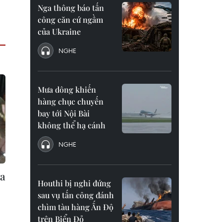
Nga thông báo tấn
công căn cứ ngầm
của Ukraine
NGHE
Mưa dông khiến
hàng chục chuyến
bay tới Nội Bài
không thể hạ cánh
NGHE
ủa
Houthi bị nghi đứng
sau vụ tấn công đánh
chìm tàu hàng Ấn Độ
trên Biển Đỏ