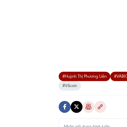
#Huỳnh Thị Phương Liên
#VABI
#Vắcxin