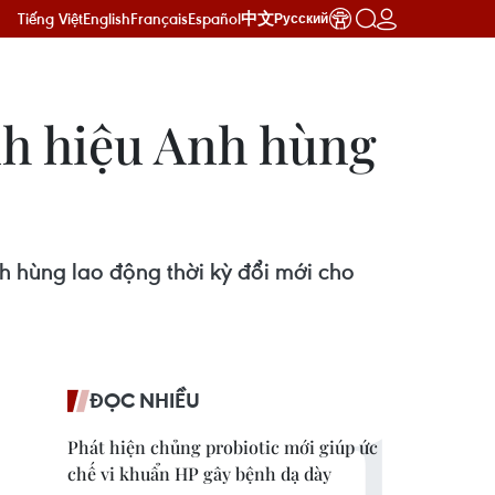
Tiếng Việt
English
Français
Español
中文
Русский
nh hiệu Anh hùng
 hùng lao động thời kỳ đổi mới cho
ĐỌC NHIỀU
Phát hiện chủng probiotic mới giúp ức
chế vi khuẩn HP gây bệnh dạ dày