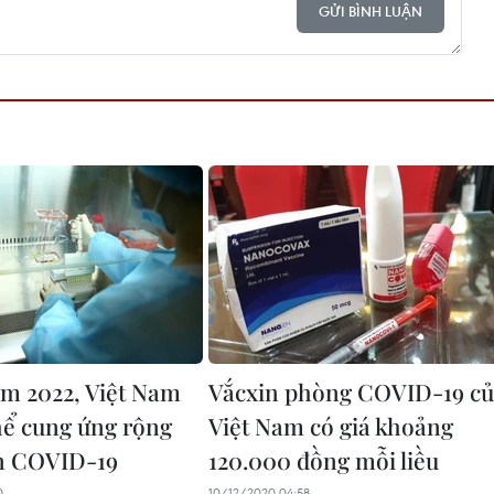
GỬI BÌNH LUẬN
ăm 2022, Việt Nam
Vắcxin phòng COVID-19 c
hể cung ứng rộng
Việt Nam có giá khoảng
in COVID-19
120.000 đồng mỗi liều
0
10/12/2020 04:58