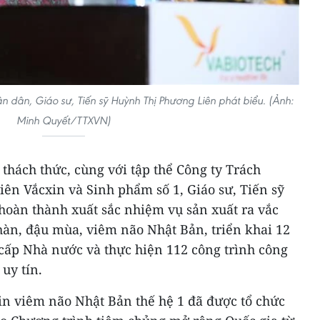
 dân, Giáo sư, Tiến sỹ Huỳnh Thị Phương Liên phát biểu. (Ảnh:
Minh Quyết/TTXVN)
hách thức, cùng với tập thể Công ty Trách
ên Vắcxin và Sinh phẩm số 1, Giáo sư, Tiến sỹ
oàn thành xuất sắc nhiệm vụ sản xuất ra vắc
hàn, đậu mùa, viêm não Nhật Bản, triển khai 12
 cấp Nhà nước và thực hiện 112 công trình công
 uy tín.
xin viêm não Nhật Bản thế hệ 1 đã được tổ chức