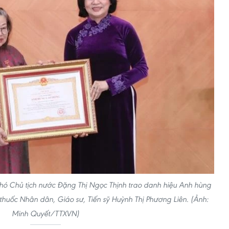
hó Chủ tịch nước Đặng Thị Ngọc Thịnh trao danh hiệu Anh hùng
thuốc Nhân dân, Giáo sư, Tiến sỹ Huỳnh Thị Phương Liên. (Ảnh:
Minh Quyết/TTXVN)