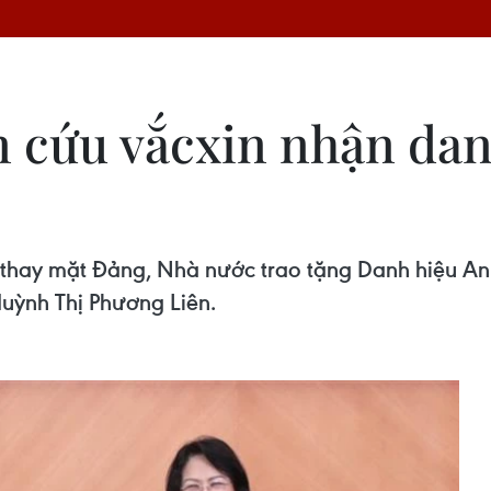
n cứu vắcxin nhận da
thay mặt Đảng, Nhà nước trao tặng Danh hiệu Anh
Huỳnh Thị Phương Liên.