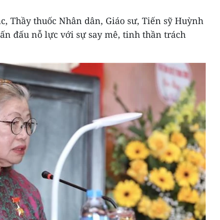
ác, Thầy thuốc Nhân dân, Giáo sư, Tiến sỹ Huỳnh
n đấu nỗ lực với sự say mê, tinh thần trách