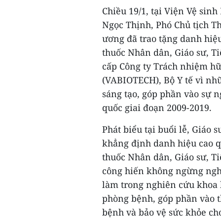
Chiều 19/1, tại Viện Vệ sin
Ngọc Thịnh, Phó Chủ tịch T
ương đã trao tặng danh hiệ
thuốc Nhân dân, Giáo sư, T
cấp Công ty Trách nhiệm hữ
(VABIOTECH), Bộ Y tế vì nhữ
sáng tạo, góp phần vào sự n
quốc giai đoạn 2009-2019.
Phát biểu tại buổi lễ, Giáo
khẳng định danh hiệu cao 
thuốc Nhân dân, Giáo sư, T
công hiến không ngừng nghỉ
làm trong nghiên cứu khoa h
phòng bệnh, góp phần vào 
bệnh và bảo vệ sức khỏe ch