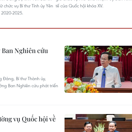
ữ chức vụ Bí thư Tỉnh ủy Yên
tế của Quốc hội khóa XV.
ỳ 2020-2025.
g Ban Nghiên cứu
g Đảng, Bí thư Thành ủy,
ởng Ban Nghiên cứu phát triển
ường vụ Quốc hội về