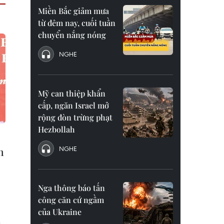
Miền Bắc giảm mưa
từ đêm nay, cuối tuần
chuyển nắng nóng
NGHE
Mỹ can thiệp khẩn
cấp, ngăn Israel mở
rộng đòn trừng phạt
Hezbollah
NGHE
n
Nga thông báo tấn
công căn cứ ngầm
của Ukraine
h