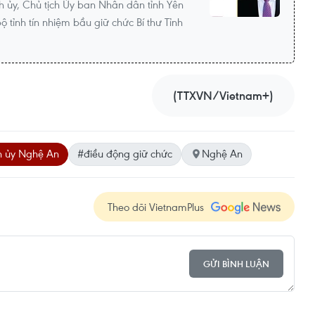
nh ủy, Chủ tịch Ủy ban Nhân dân tỉnh Yên
tỉnh tín nhiệm bầu giữ chức Bí thư Tỉnh
(TTXVN/Vietnam+)
nh ủy Nghệ An
#điều động giữ chức
Nghệ An
Theo dõi VietnamPlus
GỬI BÌNH LUẬN