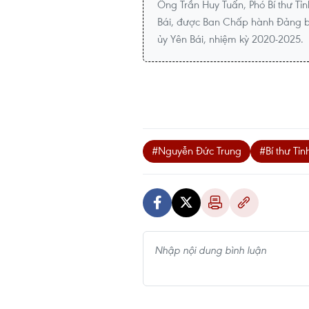
Ông Trần Huy Tuấn, Phó Bí thư Tỉ
Bái, được Ban Chấp hành Đảng bộ 
ủy Yên Bái, nhiệm kỳ 2020-2025.
#Nguyễn Đức Trung
#Bí thư Tỉ