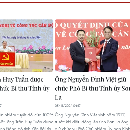
 Huy Tuấn được
Ông Nguyễn Đình Việt giữ
hức Bí thư Tỉnh ủy
chức Phó Bí thư Tỉnh ủy Sơ
La
7
05/11/2024 04:17
tín nhiệm tuyệt đối của 100%
Ông Nguyễn Đình Việt sinh năm 1977,
mặt, ông Trần Huy Tuấn được
trước khi điều động lên tỉnh Sơn La ông
h Đảng bộ tỉnh Yên Bái tín
giữ chức vụ Phó Chủ nhiệm Ủy ban Kin