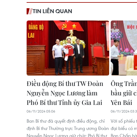
TIN LIÊN QUAN
Điều động Bí thư TW Đoàn
Ông Trần
Nguyễn Ngọc Lương làm
bầu giữ c
Phó Bí thư Tỉnh ủy Gia Lai
Yên Bái
06/11/2024 05:06
06/11/2024 03:3
Ban Bí thư đã quyết định điều động, chỉ
Với số phiếu 
định Bí thư Thường trực Trung ương Đoàn
đại biểu có 
Nguyễn Ngọc Lương giữ chức Phó Bí thư
Ban Chấp hàn