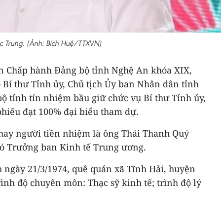
 Trung. (Ảnh: Bích Huệ/TTXVN)
Ban Chấp hành Đảng bộ tỉnh Nghệ An khóa XIX,
Bí thư Tỉnh ủy, Chủ tịch Ủy ban Nhân dân tỉnh
 tỉnh tín nhiệm bầu giữ chức vụ Bí thư Tỉnh ủy,
phiếu đạt 100% đại biểu tham dự.
hay người tiền nhiệm là ông Thái Thanh Quý
ó Trưởng ban Kinh tế Trung ương.
ngày 21/3/1974, quê quán xã Tĩnh Hải, huyện
rình độ chuyên môn: Thạc sỹ kinh tế; trình độ lý