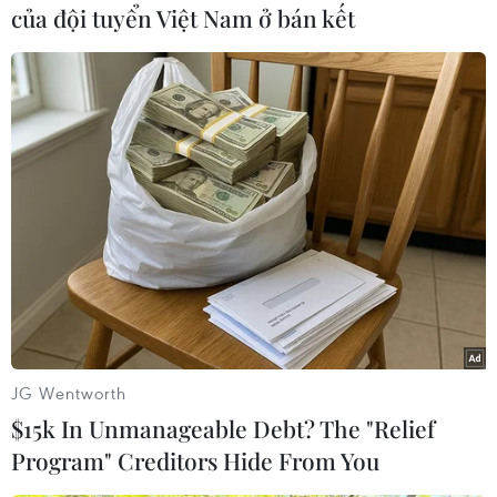
của đội tuyển Việt Nam ở bán kết
#Thiết bị y tế
#WADA
#Craig Reedie
#Phòng chống doping
#Tái đắc cử
#Ứng cử viên
#Thể thao Nga
JG Wentworth
$15k In Unmanageable Debt? The "Relief
Program" Creditors Hide From You
Theo dõi VietnamPlus