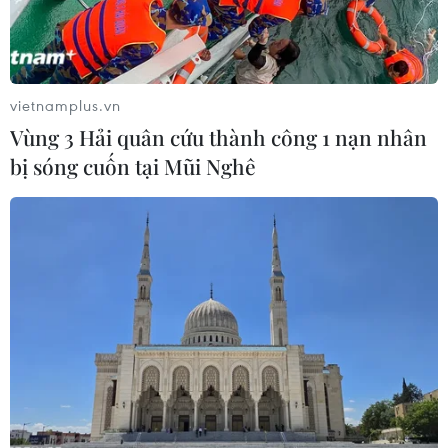
vietnamplus.vn
Vùng 3 Hải quân cứu thành công 1 nạn nhân
bị sóng cuốn tại Mũi Nghê
Xác nhận 28 trường hợp sử dụng doping
tại Olympic 2016
28/10/2016 07:18
28 vận động viên này thi đấu ở 11 nội dung khác nhau,
bao gồm điền kinh hạng nặng, đua xe đạp, điền kinh