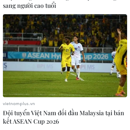
Yếu tố di truyền có thể quyết định
sang người cao tuổi
quá trình phát triển ung thư
02/08/2026 09:43
Phương pháp mới giúp phát hiện
sớm bệnh Alzheimer
30/07/2026 14:27
Virus H5N1 lây lan trong quần thể
chim bản địa tại Australia
29/07/2026 11:42
vietnamplus.vn
Đội tuyển Việt Nam đối đầu Malaysia tại bán
kết ASEAN Cup 2026
UNAIDS cảnh báo nguy cơ đại dịch