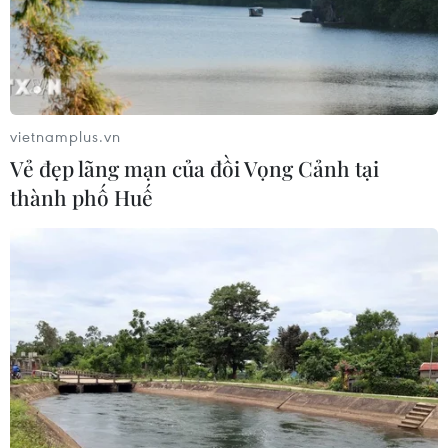
Phía Nam châu Phi tăng cường phối
hợp ngăn chặn dịch Ebola
19/07/2026 01:03
vietnamplus.vn
Vẻ đẹp lãng mạn của đồi Vọng Cảnh tại
Điều gì tạo nên niềm tin khi lựa chọn
thành phố Huế
dinh dưỡng đầu đời cho trẻ?
18/07/2026 01:00
Phân bổ ngân sách chăm sóc sức
khỏe và dân số: Ưu tiên các địa bàn
khó khăn
17/07/2026 22:30