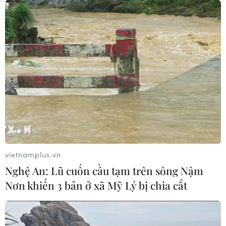
HIV/AIDS bùng phát trở lại
29/07/2026 05:17
Johnson & Johnson chi 5,5 tỷ USD
dàn xếp vụ kiện phấn rôm gây ung
thư
28/07/2026 04:37
Panama cảnh báo ổ dịch hô hấp lạ
sau 6 ca tử vong liên tiếp
vietnamplus.vn
28/07/2026 01:50
Nghệ An: Lũ cuốn cầu tạm trên sông Nậm
Nơn khiến 3 bản ở xã Mỹ Lý bị chia cắt
Nắng nóng khốc liệt tại Mỹ và Hàn
Quốc đe dọa sức khỏe cộng đồng