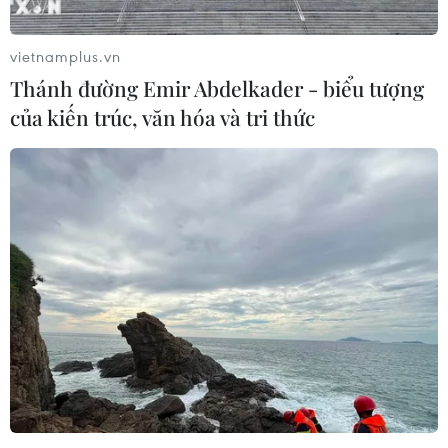
hạng nhẹ, khúc côn cầu, các môn thể thao dưới nước,
bắn súng, thể dục dụng cụ...
vietnamplus.vn
Thánh đường Emir Abdelkader - biểu tượng
của kiến trúc, văn hóa và tri thức
Tổng thống Nga yêu cầu siết chặt hệ thống