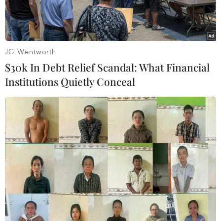
JG Wentworth
$30k In Debt Relief Scandal: What Financial
Institutions Quietly Conceal
Chủ tịch WADA Craig Reedie. (Nguồn: Reuters)
Ông Craig Reedie, 75 tuổi, đã tái đắc cử chức
Chủ tịch Cơ quan phòng chống doping thế giới
(WADA) tại cuộc bỏ phiếu diễn ra ngày 20/11 ở
Glasgow, Scotland.