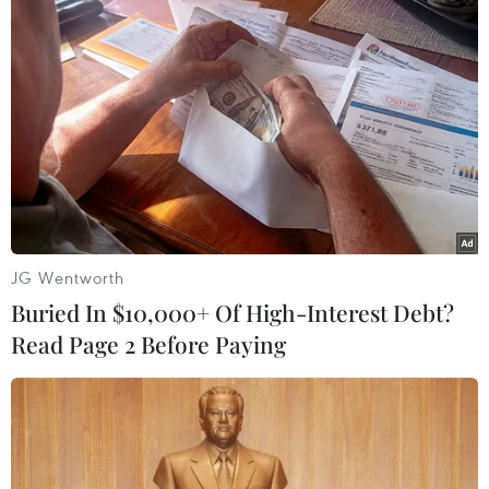
Đô vật Ấn Độ Narsingh Yadav bị loại khỏi
Olympic vì sử dụng doping
20/08/2016 02:15
Theo kết quả kiểm tra doping, Narsingh Yadav đã sử
dụng thuốc kích thích có chất anabolic steroid, một loại
chất dùng để kích thích sự phát triển của các múi cơ.
JG Wentworth
Buried In $10,000+ Of High-Interest Debt?
Read Page 2 Before Paying