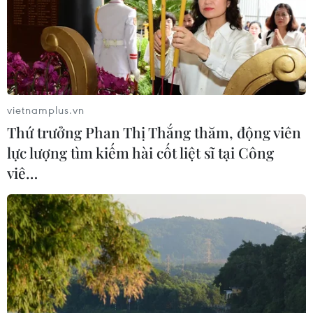
Thành phố Hồ Chí Minh: 5 người tử
vong vì bệnh dại trong 6 tháng đầu
năm
20/07/2026 05:41
vietnamplus.vn
Thứ trưởng Phan Thị Thắng thăm, động viên
Vụ ngạt khí tại trang trại heo
lực lượng tìm kiếm hài cốt liệt sĩ tại Công
ở Thanh Hóa: 5 người tử vong, nhiều
viê…
nạn nhân cấp cứu
20/07/2026 04:17
Israel mở rộng vai trò "bác sỹ hề" sau
xung đột, hỗ trợ phục hồi tâm lý
19/07/2026 07:17