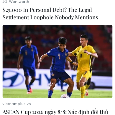
JG Wentworth
WADA có nhiệm vụ đảm bảo tính nghiêm minh
$25,000 In Personal Debt? The Legal
của những chính sách chống doping và những
Settlement Loophole Nobody Mentions
quy định giữa những tổ chức thể thao và các
chính phủ trên khắp thế giới trong cuộc chiến
chống lại nạn sử dụng chất kích thích trong thi
đấu thể thao.
Chính WADA đã giúp phanh phui vụ bê bối về
sử dụng doping một cách có hệ thống trong làng
thể thao Nga, khiến cho nhiều vận động viên
Nga bị cấm thi đấu tại Olympic mùa Hè 2016
vừa qua ở Rio de Janeiro (Brazil)./.
(TTXVN/Vietnam+)
vietnamplus.vn
ASEAN Cup 2026 ngày 8/8: Xác định đối thủ