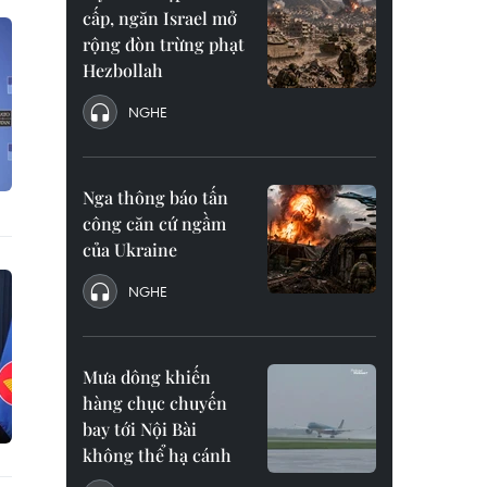
cấp, ngăn Israel mở
rộng đòn trừng phạt
Hezbollah
NGHE
Nga thông báo tấn
công căn cứ ngầm
của Ukraine
NGHE
Mưa dông khiến
hàng chục chuyến
bay tới Nội Bài
không thể hạ cánh