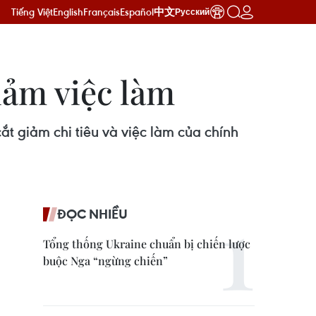
Tiếng Việt
English
Français
Español
中文
Русский
iảm việc làm
t giảm chi tiêu và việc làm của chính
ĐỌC NHIỀU
Tổng thống Ukraine chuẩn bị chiến lược
buộc Nga “ngừng chiến”