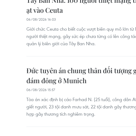
Tây Ban Nha: 100 người thiệt mạng t
ạt vào Ceuta
06/08/2026 16:03
Giới chức Ceuta cho biết cuộc vượt biên quy mô lớn t
người thiệt mạng, gây sức ép chưa từng có lên công tác
quản lý biên giới của Tây Ban Nha.
Đức tuyên án chung thân đối tượng g
đám đông ở Munich
06/08/2026 15:57
Tòa án xác định bị cáo Farhad N. (25 tuổi), công dân 
giết người, 23 tội danh mưu sát, 22 tội danh gây thương
hợp gây thương tích nghiêm trọng.