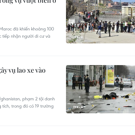
rong vụ vượt biển ồ
ừ Maroc đã khiến khoảng 100
 tiếp nhận người di cư và
ây vụ lao xe vào
Afghanistan, phạm 2 tội danh
 tích, trong đó có 19 trường