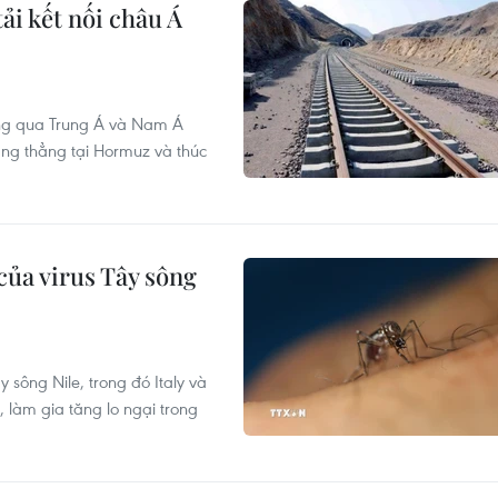
ải kết nối châu Á
ơng qua Trung Á và Nam Á
ăng thẳng tại Hormuz và thúc
của virus Tây sông
 sông Nile, trong đó Italy và
 làm gia tăng lo ngại trong