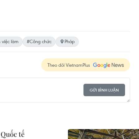
 việc làm
#Công chức
Pháp
Theo dõi VietnamPlus
GỬI BÌNH LUẬN
 Quốc tế