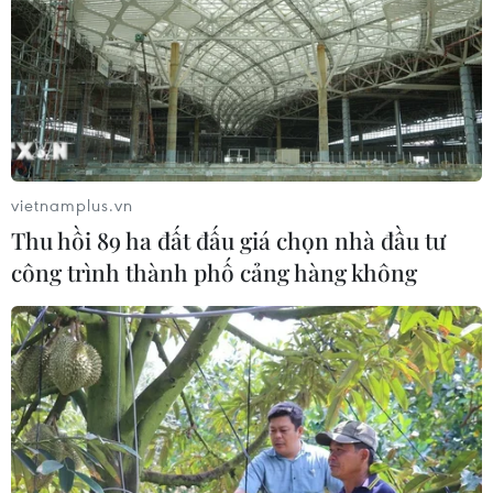
nghiệp
07/08/2026 03:32
Cà Mau quảng bá thương hiệu, kết
nối đầu tư, đưa ngành tôm phát triển
bền vững
vietnamplus.vn
07/08/2026 03:04
Thu hồi 89 ha đất đấu giá chọn nhà đầu tư
công trình thành phố cảng hàng không
Cải cách WTO bế tắc do chưa thống
nhất phạm vi đàm phán
07/08/2026 03:04
Giá vàng trong nước giảm nhẹ,
thương hiệu SJC lùi về ngưỡng 142,2