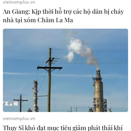
vietnamplus.vn
Theo nhận định của EIU thuộc Tập đoàn The Economist,
An Giang: Kịp thời hỗ trợ các hộ dân bị cháy
ảnh hưởng quốc tế của Pháp đang giảm sút đáng kể
nhà tại xóm Chăm La Ma
đúng vào thời điểm EU có những thay đổi lớn.
vietnamplus.vn
Thụy Sĩ khó đạt mục tiêu giảm phát thải khí