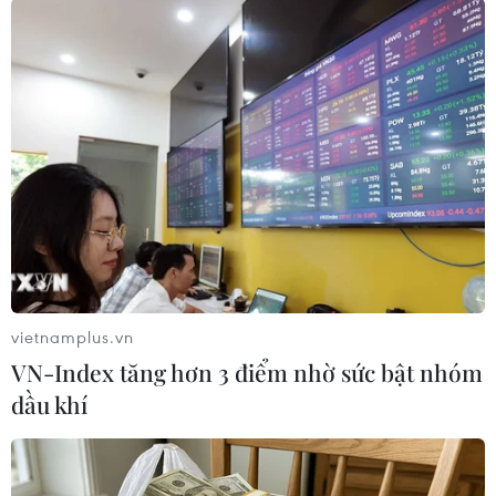
vietnamplus.vn
VN-Index tăng hơn 3 điểm nhờ sức bật nhóm
#Thủ tướng Đức
#Angela Merkel
#EU
#Eurozone
dầu khí
#Bộ trưởng Tài chính Pháp
#Michel Sapin
#Bộ trưởng Tài chính Pháp Michel Sapin
Bỉ
Đức