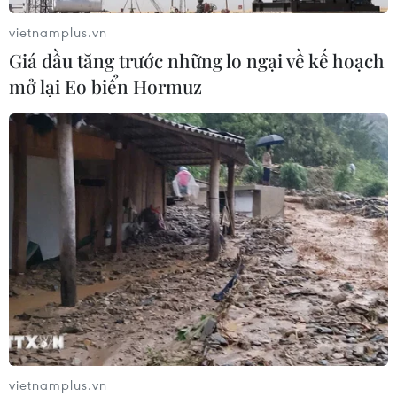
vietnamplus.vn
Giá dầu tăng trước những lo ngại về
Giá dầu tăng trước những lo ngại về kế hoạch
kế hoạch mở lại Eo biển Hormuz
mở lại Eo biển Hormuz
07/08/2026 08:58
Masterise Homes đồng hành cùng
khách hàng trên toàn quốc với giải
pháp tài chính ưu việt
07/08/2026 08:39
Nhà đầu tư Anh đề xuất siêu dự án Tổ
hợp cảng biển 18 tỷ USD tại Quảng
Ninh
07/08/2026 08:33
vietnamplus.vn