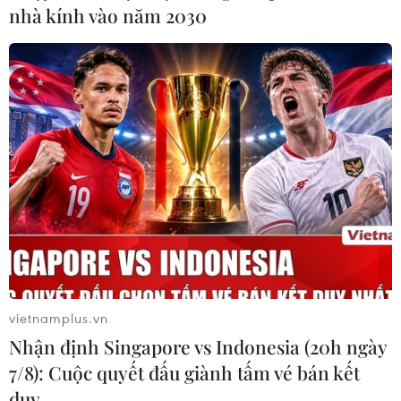
Quốc hội Pháp đã thông qua việc cắt giảm
nhà kính vào năm 2030
một loạt phúc lợi
09/07/2014 13:32
Bất chấp việc 33 đại biểu đảng Xã hội bỏ phiếu trắng,
Quốc hội Pháp ngày 8/7 đã thông qua việc cắt giảm
một loạt phúc lợi năm 2014.
vietnamplus.vn
Nhận định Singapore vs Indonesia (20h ngày
7/8): Cuộc quyết đấu giành tấm vé bán kết
duy …