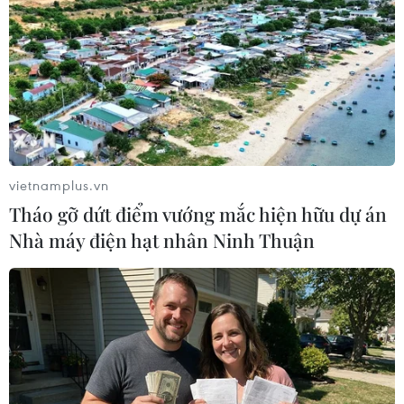
Bộ trưởng kinh tế Pháp Montebourg
quyết tẩy chay chính phủ mới
vietnamplus.vn
26/08/2014 10:55
Tháo gỡ dứt điểm vướng mắc hiện hữu dự án
Bộ trưởng kinh tế Pháp Arnaud Montebourg cho biết nếu
Nhà máy điện hạt nhân Ninh Thuận
mất lòng tin vào chính sách của chính phủ và thủ tướng,
ông sẽ từ chức.