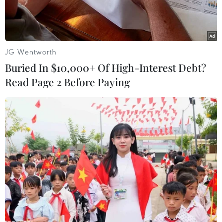
JG Wentworth
Buried In $10,000+ Of High-Interest Debt?
Read Page 2 Before Paying
Ảnh minh họa. (Nguồn: AFP/TTXVN)
Bộ trưởng Tài chính Pháp Michel Sapin vừa cho
biết Paris sẽ chưa thể giảm thâm hụt ngân sách
xuống mức trần 3% GDP theo quy định của Liên
minh châu Âu (EU), mà phải đến năm 2017 mới