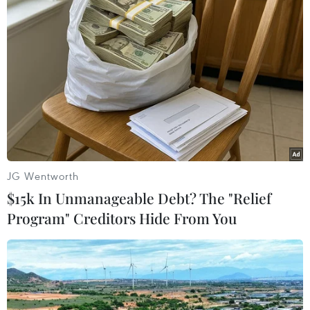
Pháp
Theo dõi VietnamPlus
JG Wentworth
TIN LIÊN QUAN
$15k In Unmanageable Debt? The "Relief
Program" Creditors Hide From You