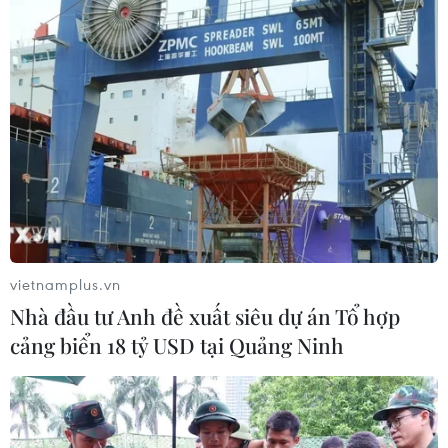
vietnamplus.vn
Nhà đầu tư Anh đề xuất siêu dự án Tổ hợp
cảng biển 18 tỷ USD tại Quảng Ninh