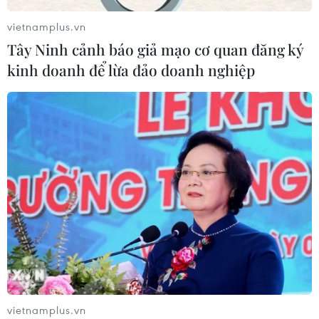
vietnamplus.vn
Đảng Cộng hòa đề xuất dự luật trao
Tây Ninh cảnh báo giả mạo cơ quan đăng ký
thêm thẩm quyền thuế quan cho ông
kinh doanh để lừa đảo doanh nghiệp
Trump
07/08/2026 00:33
Giá vàng thế giới quay đầu giảm nhẹ
do áp lực chốt lời
07/08/2026 00:31
Xem thêm
vietnamplus.vn