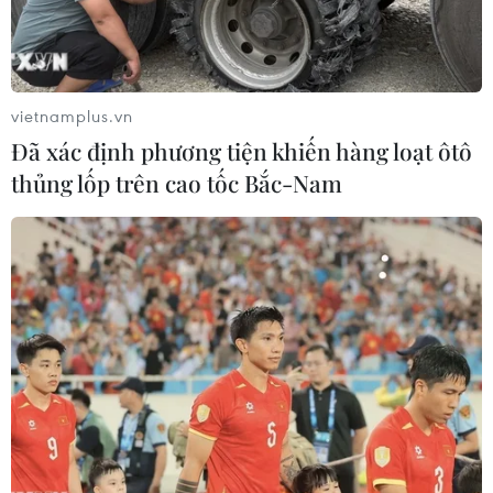
vietnamplus.vn
Đã xác định phương tiện khiến hàng loạt ôtô
thủng lốp trên cao tốc Bắc-Nam
Thâm hụt thương mại của Pháp gây lo
ngại cho kinh tế Eurozone
10/08/2014 14:59
Theo Hải quan Pháp, tính trong nửa đầu năm nay, thâm
hụt thương mại Pháp lên tới 29,2 tỷ euro, làm gia tăng