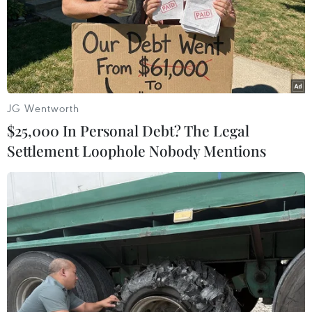
JG Wentworth
$25,000 In Personal Debt? The Legal
Settlement Loophole Nobody Mentions
Bộ trưởng Tài chính Pháp lo ngại về tốc độ
tăng trưởng kinh tế
15/08/2014 09:21
Ngày 14/8, Bộ trưởng Tài chính Pháp nhận định "cỗ máy
kinh tế" Pháp đang “trục trặc,” đồng thời hạ mức dự báo
tăng trưởng năm 2014 xuống còn 0,5%.