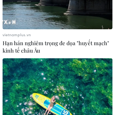
vietnamplus.vn
Hạn hán nghiêm trọng đe dọa "huyết mạch"
kinh tế châu Âu