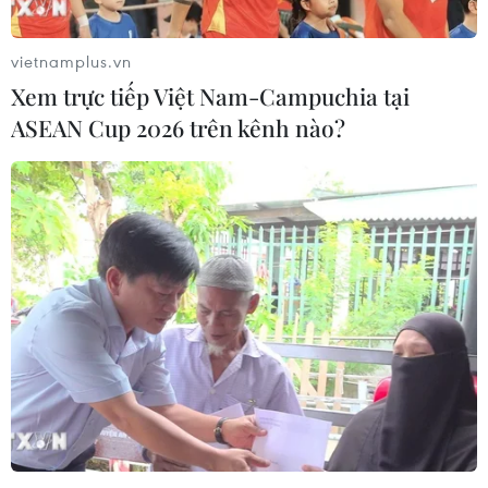
lo ngại về sự trì trệ của nền kinh tế lớn thứ 2 Eurozone.
vietnamplus.vn
Xem trực tiếp Việt Nam-Campuchia tại
ASEAN Cup 2026 trên kênh nào?
EIU: Ảnh hưởng quốc tế của Pháp "xuống
dốc không phanh"
13/07/2014 01:24