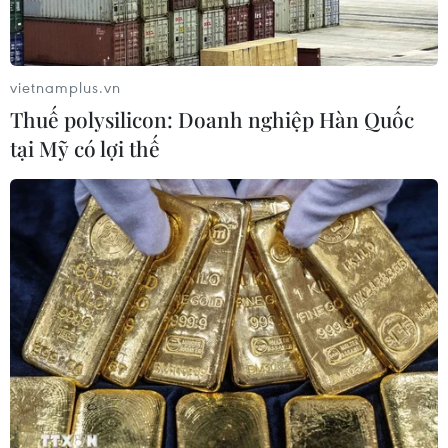
Tàu chở hàng của Thổ Nhĩ Kỳ bị tấn
công trên Biển Đen
04/08/2026 05:54
vietnamplus.vn
Thuế polysilicon: Doanh nghiệp Hàn Quốc
Vì sao Google khiến Mỹ và
tại Mỹ có lợi thế
EU đối đầu về chủ quyền số?
04/08/2026 04:13
Máy bay chở khách nội địa đầu tiên
của Nga hoàn tất chuyến bay thử
nghiệm
04/08/2026 01:25
Bí mật sau những chung cư không