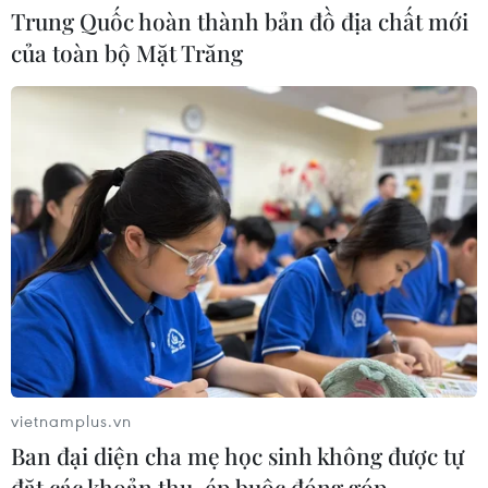
Trung Quốc hoàn thành bản đồ địa chất mới
của toàn bộ Mặt Trăng
CƠ QUAN CHỦ QUẢN: THÔNG TẤN XÃ VIỆT NAM
Tổng Biên tập: TRẦN TIẾN DUẨN
Phó Tổng Biên tập: NGUYỄN THỊ TÁM, KHÚC THANH
THỦY
Sở hữu trí tuệ
Quy định sử dụng
RSS
Hỗ trợ
Ngôn ngữ
TTXVN
Dịch vụ tin
Quảng cáo
vietnamplus.vn
Ban đại diện cha mẹ học sinh không được tự
Liên hệ
đặt các khoản thu, ép buộc đóng góp