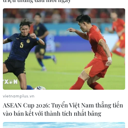
06/08/2026 13:24
NATO ưu tiên đẩy nhanh chuyển
giao hệ thống phòng không cho
Ukraine
06/08/2026 12:24
Thắt chặt tình hữu nghị sắt son giữa
các cựu chuyên gia quân sự Nga với
Việt Nam
06/08/2026 06:23
vietnamplus.vn
ASEAN Cup 2026: Tuyển Việt Nam thẳng tiến
Anh công bố kết quả điều tra ban
vào bán kết với thành tích nhất bảng
đầu vụ đâm dao ở trung tâm London
06/08/2026 06:00