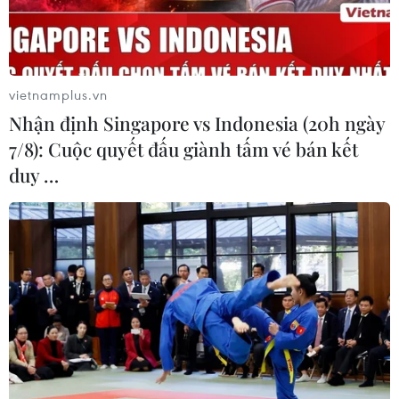
vietnamplus.vn
Nhận định Singapore vs Indonesia (20h ngày
7/8): Cuộc quyết đấu giành tấm vé bán kết
duy …