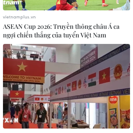
Phong trào biểu tình "Áo vàng" đang bắt đầu có dấu
vietnamplus.vn
hiệu nhen nhóm tại Bồ Đào Nha, nhằm phản đối nạn
ASEAN Cup 2026: Truyền thông châu Á ca
tham nhũng và mức thuế cao hiện nay tại quốc gia này.
ngợi chiến thắng của tuyển Việt Nam