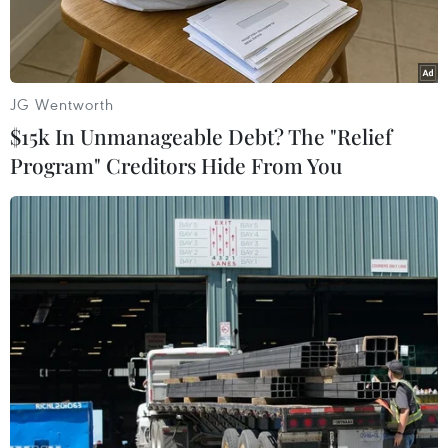
vàng."
JG Wentworth
$15k In Unmanageable Debt? The "Relief
Program" Creditors Hide From You
Người biểu tình "Áo vàng" trên đường cao tốc A9, Le Boulou,
ngày 22/12. (Nguồn: Getty Images)
Ba ngày trước lễ Giáng sinh, những người theo
phong trào "Áo vàng" đã tiến hành cuộc biểu
tình lần thứ sáu trên toàn quốc. Tình trạng đụng
độ giữa người biểu tình với lực lượng an ninh