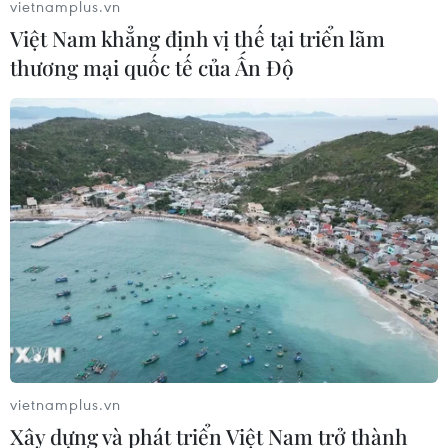
Biểu tình “Áo vàng”: Hạ nhiệt tại Pháp,
vietnamplus.vn
Việt Nam khẳng định vị thế tại triển lãm
tăng nhiệt tại Anh, Bồ Đào Nha
thương mại quốc tế của Ấn Độ
22/12/2018 04:23
Mặc dù đang dần hạ nhiệt tại Pháp, nhưng sức nóng
của phong trào "Áo vàng" vẫn tiếp tục lan sang nhiều
quốc gia châu Âu khác trong ngày 21/12.
vietnamplus.vn
Xây dựng và phát triển Việt Nam trở thành