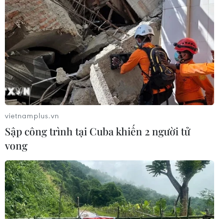
Bất ổn địa chính trị kìm hãm tăng
trưởng Eurozone
05/08/2026 22:59
Tổng thống Nga thay đổi vị
trí các chỉ huy tại mặt trận Ukraine
vietnamplus.vn
05/08/2026 15:26
Sập công trình tại Cuba khiến 2 người tử
vong
Đâm dao ở trung tâm London, một
nữ nghi phạm bị bắt giữ
05/08/2026 15:07