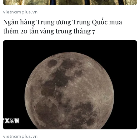
niên hạn ở Pháp
vietnamplus.vn
04/08/2026 01:03
Ngân hàng Trung ương Trung Quốc mua
thêm 20 tấn vàng trong tháng 7
Ukraine tiếp tục dội UAV vào
kho hàng của nền tảng bán lẻ lớn tại
Nga
03/08/2026 15:02
Lãnh đạo EU kêu gọi 'hành động
thống nhất' về biên giới
03/08/2026 14:35
Xem thêm
vietnamplus.vn