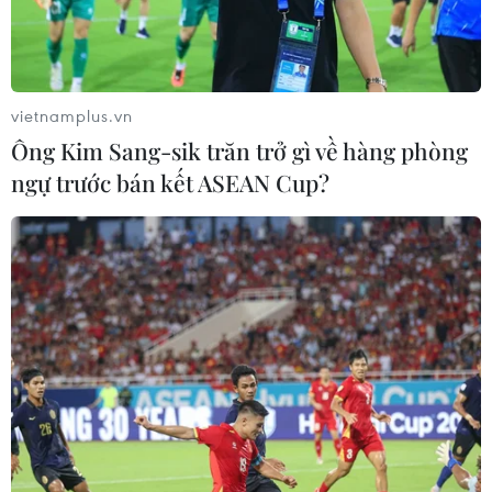
phe "Áo vàng."
vietnamplus.vn
Ông Kim Sang-sik trăn trở gì về hàng phòng
ngự trước bán kết ASEAN Cup?
Biểu tình "Áo vàng" bắt đầu xuất hiện tại
Bồ Đào Nha
21/12/2018 14:48