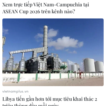
Xem trực tiếp Việt Nam-Campuchia tại
06/08/2026 16:03
ASEAN Cup 2026 trên kênh nào?
Đức tuyên án chung thân đối tượng
gây vụ lao xe vào đám đông ở
Munich
06/08/2026 15:57
Nga thúc đẩy đa dạng hóa tuyến vận
tải kết nối châu Á qua Ấn Độ Dương
06/08/2026 15:34
vietnamplus.vn
Italy và Hy Lạp trở thành điểm nóng
Libya tiến gần hơn tới mục tiêu khai thác 2
của virus Tây sông Nile
triệu thùng dầu mỗi ngày