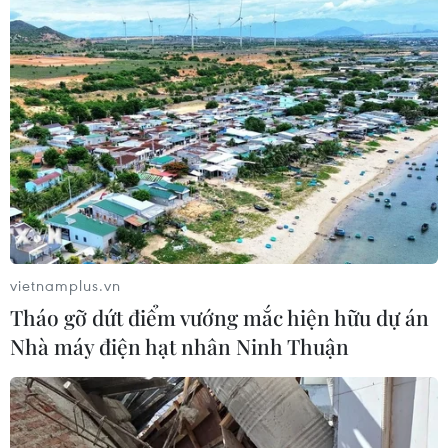
Ba Lan thảo luận việc thành lập căn
cứ quân sự thường trực với Mỹ
06/08/2026 00:06
Liên hợp quốc: Xung đột Ukraine trải
qua tháng đẫm máu nhất
05/08/2026 23:47
vietnamplus.vn
Tháo gỡ dứt điểm vướng mắc hiện hữu dự án
Nhà máy điện hạt nhân Ninh Thuận
Đức điều tra vụ UAV gắn thuốc nổ
xuất hiện tại sân bay
05/08/2026 23:43