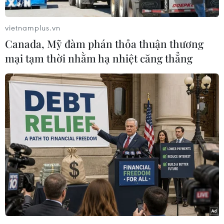
vẫn diễn ra tại một số nơi dù Chính phủ Pháp đã
có những nhượng bộ trong nỗ lực chấm dứt các
vietnamplus.vn
cuộc biểu tình bạo lực của phe "Áo vàng."
Canada, Mỹ đàm phán thỏa thuận thương
mại tạm thời nhằm hạ nhiệt căng thẳng
Theo Bộ Nội vụ Pháp, tổng cộng có khoảng
38.600 người tham gia các cuộc biểu tình trên
khắp cả nước trong ngày 22/12, giảm 66.000
người so với cuối tuần trước. Tại thủ đô Paris,
các cuộc biểu tình của phe "Áo vàng" với khoảng
2.000 người tham gia ban đầu diễn ra ôn hòa,
tuy nhiên vài giờ sau đó, căng thẳng dâng cao
và cảnh sát buộc phải sử dụng vũ lực để khống
chế người biểu tình.
Bạo lực nổ ra khi những người biểu tình tìm
cách phong tỏa giao thông tại khu vực đại lộ
Champs-Elysees, nơi có rất nhiều cửa hàng vẫn