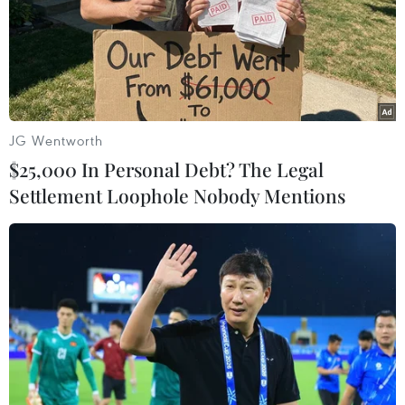
JG Wentworth
$25,000 In Personal Debt? The Legal
Settlement Loophole Nobody Mentions
Hạ viện Pháp chính thức thông qua gói
nhượng bộ khẩn cấp đầu tiên
21/12/2018 06:59
Hạ viện Pháp đã thông qua gói nhượng bộ khẩn cấp
đầu tiên do Tổng thống Emmanuel Macron công bố
trong nỗ lực chấm dứt các cuộc biểu tình bạo lực của