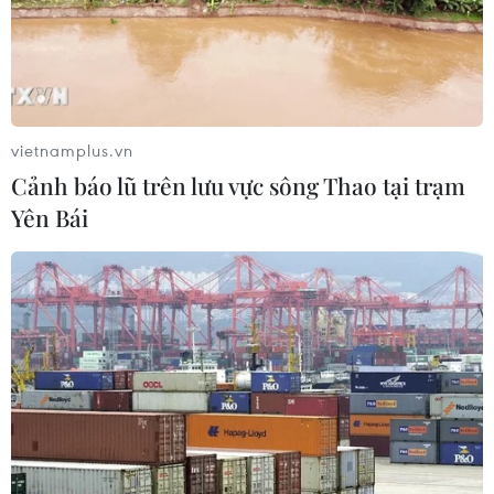
Nga và Ukraine tiếp tục tấn
công qua lại, thương vong không
ngừng gia tăng
04/08/2026 15:54
vietnamplus.vn
Cảnh báo lũ trên lưu vực sông Thao tại trạm
Pháp ghi nhận tháng 7 nóng nhất
trong lịch sử
Yên Bái
04/08/2026 15:17
Tây Ban Nha phát trực tiếp nhật thực
toàn phần từ độ cao 9.000 m
04/08/2026 13:23