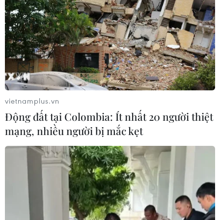
vietnamplus.vn
Động đất tại Colombia: Ít nhất 20 người thiệt
mạng, nhiều người bị mắc kẹt
Hệ thống phòng không cổ lỗ của Syria đã
bắn rơi 71 tên lửa phương Tây
14/04/2018 08:59
RIA Novosti hôm 14/4 dẫn nguồn giới lãnh đạo quân
đội Nga cho biết hệ thống phòng không Syria đã bắn