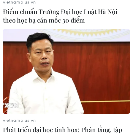
vietnamplus.vn
Điểm chuẩn Trường Đại học Luật Hà Nội
theo học bạ cán mốc 30 điểm
Giới phân tích cảnh báo về hậu quả kinh
tế của cuộc chiến ở Syria
14/04/2018 23:00
Theo các nhà phân tích, cuộc tấn công của liên quân
Mỹ-Anh-Pháp nhằm vào Syria vào sáng 14/4 sẽ gây ra
những hậu quả kinh tế trên diện rộng, nhất là với các thị
trường hàng hóa trên thế giới.
vietnamplus.vn
Phát triển đại học tinh hoa: Phân tầng, tập