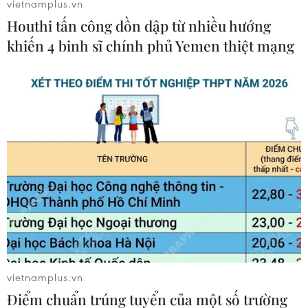
vietnamplus.vn
Houthi tấn công dồn dập từ nhiều hướng
Theo ông Aubert, cuộc tấn công này làm suy yếu
khiến 4 binh sĩ chính phủ Yemen thiệt mạng
đường lối ngoại giao của Pháp. Ông khẳng định,
quyết định của Tổng thống Emmanuel Macron
là một sai lầm, đồng thời nhấn mạnh rằng
những bài học của quá khứ và những thất bại
của Pháp ở Trung Đông “dường như đã bị lãng
quên.”
Ông Aubert cũng đánh giá, với việc bắn tên lửa
vào một quốc gia có chủ quyền mà không có sự
chấp thuận của Hội đồng Bảo an Liên hợp quốc,
Pháp đã "không đúng về mặt pháp luật" và "phá
hủy hệ thống pháp luật" của Liên hợp quốc./.
vietnamplus.vn
Điểm chuẩn trúng tuyển của một số trường
Theo công bố từ Bộ Quốc phòng Nga, liên quân