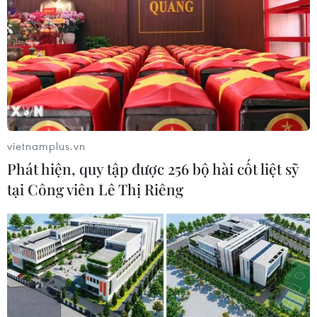
vietnamplus.vn
Phát hiện, quy tập được 256 bộ hài cốt liệt sỹ
tại Công viên Lê Thị Riêng