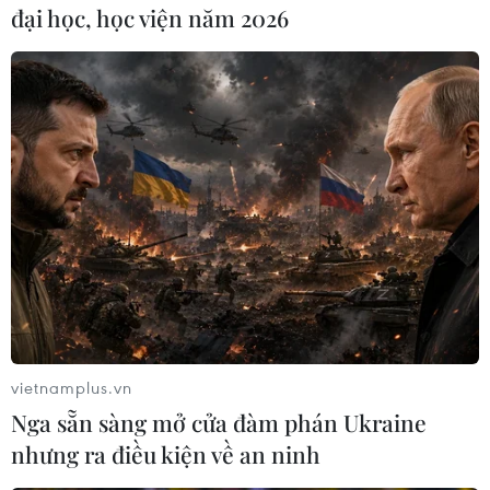
đại học, học viện năm 2026
Mỹ-Anh-Pháp đã phóng hơn 100 tên lửa hành
trình vào lãnh thổ Syria. Cũng theo công bố này
phòng không Syria đã bắn chặn thành công 71
tên lửa hành trình.
Đợt không kích đầu tiên của liên quân vào Syria
bắt đầu vào rạng sáng ngày 14/4 (giờ Việt Nam),
kéo dài trong khoảng 2 giờ đồng hồ.
Bộ trưởng Quốc phòng Mỹ James Mattis cho biết
Mỹ sử dụng gấp đôi số vũ khí trong cuộc không
kích lần này so với năm 2017. Ông Mattis khẳng
định "hiện tại đây là vụ tấn công một lần" nhưng
không loại trừ khả năng sẽ có thêm các cuộc tấn
công nữa.
vietnamplus.vn
Nga sẵn sàng mở cửa đàm phán Ukraine
(TTXVN/Vietnam+)
nhưng ra điều kiện về an ninh