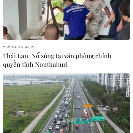
chặn thành công 71 tên lửa hành trình của phương Tây.
vietnamplus.vn
Thái Lan: Nổ súng tại văn phòng chính
quyền tỉnh Nonthaburi
Mỹ-Anh-Pháp tấn công Syria: Nhiều ý
kiến trái chiều của các nước
14/04/2018 10:13