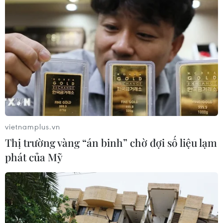
#thời sự hôm nay
#bản tin thời sự
#tội phạm
#truy nã
#tội phạm hình sự
#hình sự
#công an
#vụ án
#phạm pháp
#pháp luật
#pháp đình
#xã hội
#an ninh xã hội
#chính trị
#VietnamPlus
#Vietnam
#Plus
Pháp
Syria
Theo dõi VietnamPlus
vietnamplus.vn
Thị trường vàng “án binh” chờ đợi số liệu lạm
phát của Mỹ
TIN LIÊN QUAN