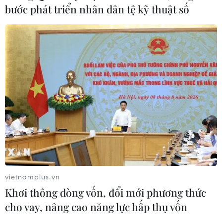
hồ đắt tiền của du khách tại Saint-
bước phát triển nhân dân tệ kỹ thuật số
Tropez
10/08/2026 01:09
Đan Mạch: Xả súng tại Holbaek,
nhiều người bị thương
10/08/2026 01:04
Xuất khẩu của Đức sang Trung Quốc
giảm mạnh
09/08/2026 22:05
vietnamplus.vn
Khơi thông dòng vốn, đổi mới phương thức
Nghịch lý tại các cường quốc du lịch
cho vay, nâng cao năng lực hấp thụ vốn
Địa Trung Hải