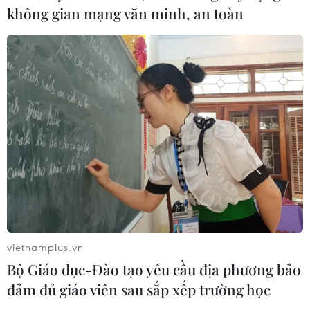
không gian mạng văn minh, an toàn
06/08/2026 00:06
Xem thêm
CƠ QUAN CHỦ QUẢN: THÔNG TẤN XÃ VIỆT NAM
Tổng Biên tập: TRẦN TIẾN DUẨN
Phó Tổng Biên tập: NGUYỄN THỊ TÁM, KHÚC THANH
vietnamplus.vn
THỦY
Bộ Giáo dục-Đào tạo yêu cầu địa phương bảo
đảm đủ giáo viên sau sắp xếp trường học
Sở hữu trí tuệ
Quy định sử dụng