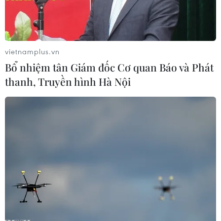
vietnamplus.vn
Bổ nhiệm tân Giám đốc Cơ quan Báo và Phát
thanh, Truyền hình Hà Nội
Lính cứu hỏa Syria tại Trung tâm nghiên cứu khoa học bị liên
quân đánh phá (Nguồn: AP)
Theo phóng viên TTXVN tại Paris, phần lớn các
phe phái chính trị từ cực tả đến cực hữu đối lập
ở Pháp đều đã lên tiếng phản đối sự tham gia
của nước này vào cuộc không kích Syria mà
không thông qua Liên hợp quốc.