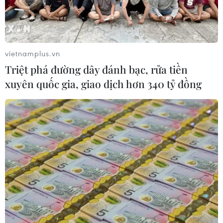
Nga thoái vốn nhà nước khỏi Sân bay
Quốc tế Sheremetyevo
07/08/2026 00:22
vietnamplus.vn
Triệt phá đường dây đánh bạc, rửa tiền
Nga thông báo tấn công căn
xuyên quốc gia, giao dịch hơn 340 tỷ đồng
cứ ngầm của Ukraine
06/08/2026 16:21
Tây Ban Nha: 100 người thiệt mạng
trong vụ vượt biển ồ ạt vào Ceuta
06/08/2026 16:03
Đức tuyên án chung thân đối tượng