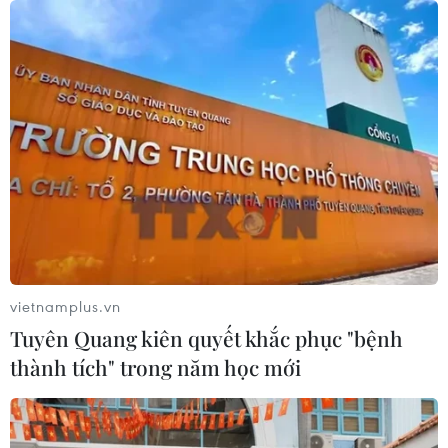
09/08/2026 22:00
Khám phá điểm du lịch nổi
tiếng Mũi Tobizina ở Nga
09/08/2026 16:20
Nga và Syria đạt thỏa thuận mới về
tương lai hai căn cứ chiến lược
09/08/2026 15:21
vietnamplus.vn
Tuyên Quang kiên quyết khắc phục "bệnh
thành tích" trong năm học mới
Vấn đề người di cư: Đức khôi phục cơ
chế trả người xin tị nạn về Italy
09/08/2026 14:40