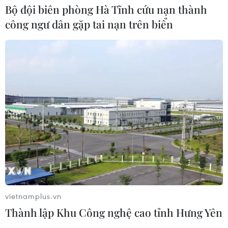
Bộ đội biên phòng Hà Tĩnh cứu nạn thành
NAPAS, BIDV và Weixin Pay mở rộng
công ngư dân gặp tai nạn trên biển
thanh toán QR Việt Nam-Trung
Quốc
06/08/2026 07:34
Làn sóng tấn công mạng nhằm vào
các quỹ đầu cơ lớn của Mỹ
06/08/2026 06:47
Đồng USD trước bước ngoặt do đồng
yen mạnh lên và số liệu việc làm Mỹ
06/08/2026 05:14
vietnamplus.vn
Thành lập Khu Công nghệ cao tỉnh Hưng Yên