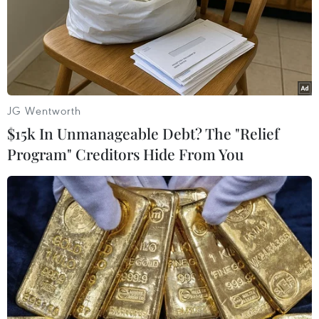
JG Wentworth
$15k In Unmanageable Debt? The "Relief
Program" Creditors Hide From You
Philippines ấn định thời điểm tổ chức
vòng hòa đàm thứ 5
16/05/2017 07:07
Chính phủ Philippines và nhóm phiến quân cánh tả Mặt
trận Dân tộc Dân chủ Philippines (NDFP) đã ấn định thời
điểm tổ chức vòng hòa đàm thứ 5 tại Hà Lan vào cuối