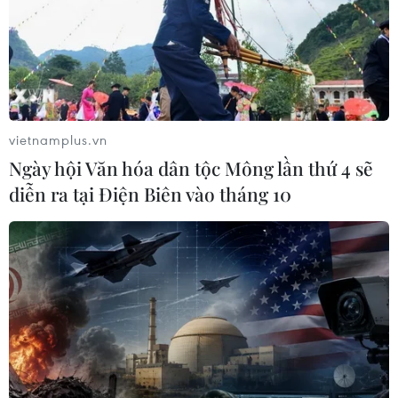
05/08/2026 01:18
Điều gì chờ đợi đồng yen sau cái bắt
tay giữa Mỹ-Nhật?
04/08/2026 14:11
vietnamplus.vn
Ngày hội Văn hóa dân tộc Mông lần thứ 4 sẽ
diễn ra tại Điện Biên vào tháng 10
Sửa Luật Trưng mua, trưng dụng tài
sản giải quyết vướng mắc trên thực
tiễn
04/08/2026 13:10
Đề xuất 5 nhóm chính sách sửa đổi
Luật Trưng mua, trưng dụng tài sản
04/08/2026 11:56