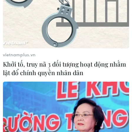
07/08/2026 13:16
Bộ Tài chính: Thống nhất bốn
Chương trình mục tiêu quốc gia
thành một tổng thể
07/08/2026 13:06
vietnamplus.vn
Khởi tố, truy nã 3 đối tượng hoạt động nhằm
Tháo gỡ dứt điểm vướng mắc hiện
lật đổ chính quyền nhân dân
hữu dự án Nhà máy điện hạt nhân
Ninh Thuận
07/08/2026 09:27
Masterise Homes đồng hành cùng
khách hàng trên toàn quốc với giải
pháp tài chính ưu việt