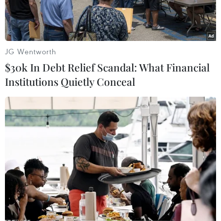
JG Wentworth
$30k In Debt Relief Scandal: What Financial
Institutions Quietly Conceal
Tổng thống Philippines Rodrigo Duterte. (Nguồn: AFP/TTXVN)
Reuters đưa tin ngày 17/5, Đại sứ Liên minh
châu Âu (EU) tại Philippines Franz Jessen cho
biết Manila đã thông báo với EU rằng họ sẽ
ngừng nhận viện trợ phát triển từ khối này, qua
đó khiến cho các chương trình hỗ trợ người