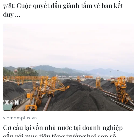
7/8): Cuộc quyết đấu giành tấm vé bán kết
duy …
vietnamplus.vn
Cơ cấu lại vốn nhà nước tại doanh nghiệp
gắn với mục tiêu tăng trưởng hai con số