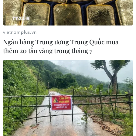
tháng này.
vietnamplus.vn
Ngân hàng Trung ương Trung Quốc mua
thêm 20 tấn vàng trong tháng 7
Philippines và Trung Quốc cam kết tăng
cường quan hệ hữu nghị
16/05/2017 10:56