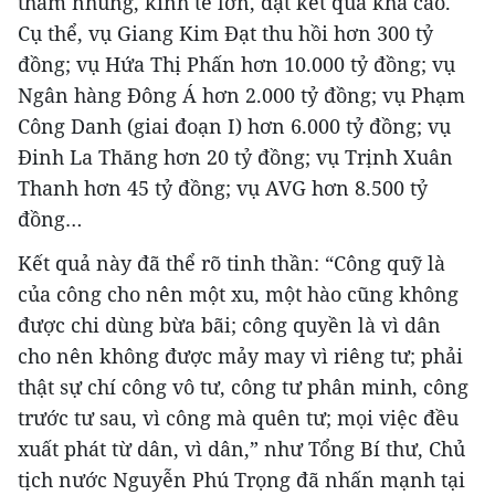
tham nhũng, kinh tế lớn, đạt kết quả khá cao.
Cụ thể, vụ Giang Kim Đạt thu hồi hơn 300 tỷ
đồng; vụ Hứa Thị Phấn hơn 10.000 tỷ đồng; vụ
Ngân hàng Đông Á hơn 2.000 tỷ đồng; vụ Phạm
Công Danh (giai đoạn I) hơn 6.000 tỷ đồng; vụ
Đinh La Thăng hơn 20 tỷ đồng; vụ Trịnh Xuân
Thanh hơn 45 tỷ đồng; vụ AVG hơn 8.500 tỷ
đồng…
Kết quả này đã thể rõ tinh thần: “Công quỹ là
của công cho nên một xu, một hào cũng không
được chi dùng bừa bãi; công quyền là vì dân
cho nên không được mảy may vì riêng tư; phải
thật sự chí công vô tư, công tư phân minh, công
trước tư sau, vì công mà quên tư; mọi việc đều
xuất phát từ dân, vì dân,” như Tổng Bí thư, Chủ
tịch nước Nguyễn Phú Trọng đã nhấn mạnh tại