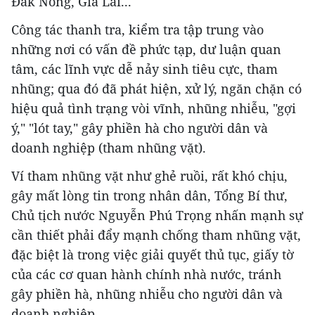
Đăk Nông, Gia Lai...
Công tác thanh tra, kiểm tra tập trung vào
những nơi có vấn đề phức tạp, dư luận quan
tâm, các lĩnh vực dễ nảy sinh tiêu cực, tham
nhũng; qua đó đã phát hiện, xử lý, ngăn chặn có
hiệu quả tình trạng vòi vĩnh, nhũng nhiễu, "gợi
ý," "lót tay," gây phiền hà cho người dân và
doanh nghiệp (tham nhũng vặt).
Ví tham nhũng vặt như ghẻ ruồi, rất khó chịu,
gây mất lòng tin trong nhân dân, Tổng Bí thư,
Chủ tịch nước Nguyễn Phú Trọng nhấn mạnh sự
cần thiết phải đẩy mạnh chống tham nhũng vặt,
đặc biệt là trong việc giải quyết thủ tục, giấy tờ
của các cơ quan hành chính nhà nước, tránh
gây phiền hà, nhũng nhiễu cho người dân và
doanh nghiệp.