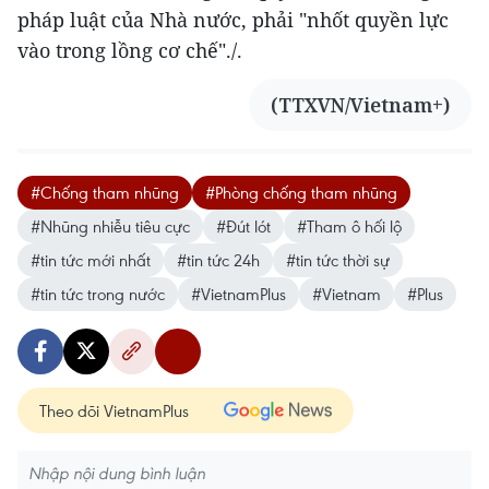
pháp luật của Nhà nước, phải "nhốt quyền lực
vào trong lồng cơ chế"./.
(TTXVN/Vietnam+)
#Chống tham nhũng
#Phòng chống tham nhũng
#Nhũng nhiễu tiêu cực
#Đút lót
#Tham ô hối lộ
#tin tức mới nhất
#tin tức 24h
#tin tức thời sự
#tin tức trong nước
#VietnamPlus
#Vietnam
#Plus
Theo dõi VietnamPlus