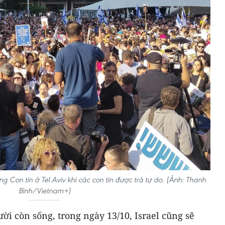
g Con tin ở Tel Aviv khi các con tin được trả tự do. (Ảnh: Thanh
Bình/Vietnam+)
ời còn sống, trong ngày 13/10, Israel cũng sẽ