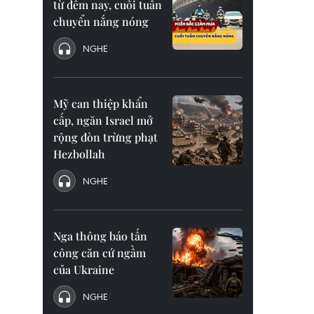
từ đêm nay, cuối tuần
chuyển nắng nóng
NGHE
Mỹ can thiệp khẩn
cấp, ngăn Israel mở
rộng đòn trừng phạt
Hezbollah
NGHE
Nga thông báo tấn
công căn cứ ngầm
của Ukraine
NGHE