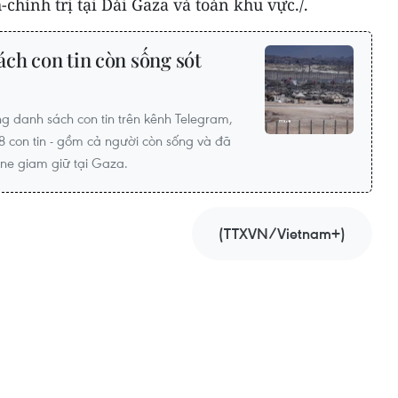
-chính trị tại Dải Gaza và toàn khu vực./.
ch con tin còn sống sót
 danh sách con tin trên kênh Telegram,
48 con tin - gồm cả người còn sống và đã
tine giam giữ tại Gaza.
(TTXVN/Vietnam+)