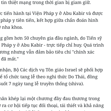
 tin thiệt mạng trong thời gian bị giam giữ.
c tiến hành tại Viện Pháp y ở Abu Kabir và được
 pháp y tiên tiến, kết hợp giữa chẩn đoán hình
ơ nha khoa.
g gồm hơn 50 chuyên gia đầu ngành, do Tiến sỹ
Pháp y ở Abu Kabir - trực tiếp chỉ huy. Quá trình
ương nhưng vẫn đảm bảo tiêu chí "chính xác
 đã mất."
nhận, Bộ Các dịch vụ Tôn giáo Israel sẽ phối hợp
ể tổ chức tang lễ theo nghi thức Do Thái, đồng
suốt 7 ngày tang lễ truyền thống (shiva).
 nhân khép lại một chương đầy đau thương trong
ra cơ hội tiếp tục đối thoại, tái thiết và khả năng