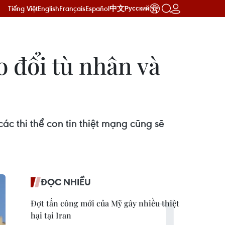
Tiếng Việt
English
Français
Español
中文
Русский
o đổi tù nhân và
ác thi thể con tin thiệt mạng cũng sẽ
ĐỌC NHIỀU
Đợt tấn công mới của Mỹ gây nhiều thiệt
hại tại Iran