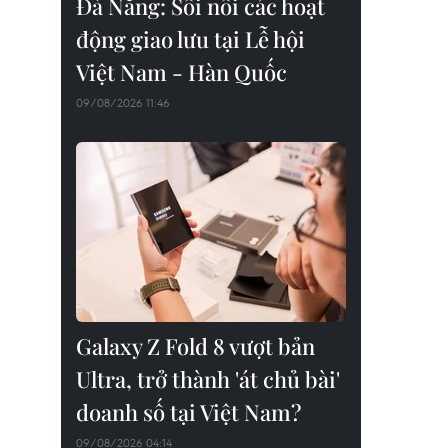
Đà Nẵng: Sôi nổi các hoạt
động giao lưu tại Lễ hội
Việt Nam - Hàn Quốc
09/08/2026 11:46
Galaxy Z Fold 8 vượt bản
Ultra, trở thành 'át chủ bài'
doanh số tại Việt Nam?
09/08/2026 04:14