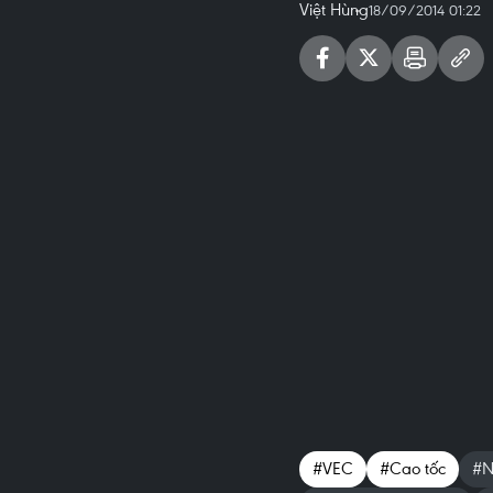
Việt Hùng
18/09/2014 01:22
#VEC
#Cao tốc
#N