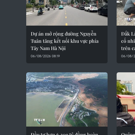
Dự án mở rộng đường Nguyễn
Đắk Lắ
Tuân tăng kết nối khu vực phía
cố nh
Tây Nam Hà Nội
trên c
06/08/2026 08:19
06/08/2
Đầu tư hơn 6.209 tỷ đồng hoàn
Quảng 