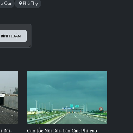
ào Cai
Phú Thọ
 BÌNH LUẬN
i Bài-
Cao tốc Nội Bài-Lào Cai: Phí cao