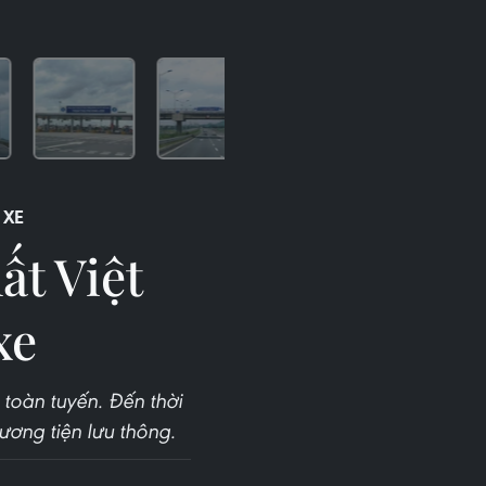
 XE
ất Việt
xe
 toàn tuyến. Đến thời
ương tiện lưu thông.