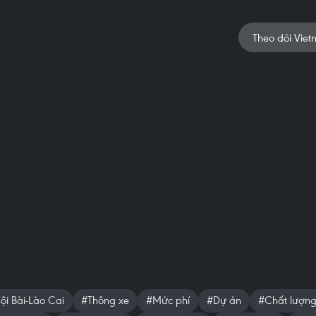
Theo dõi Viet
ội Bài-Lào Cai
#Thông xe
#Mức phí
#Dự án
#Chất lượng