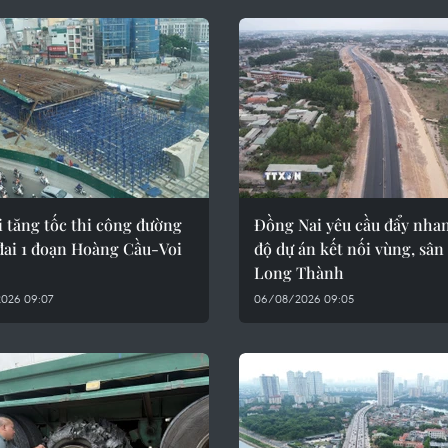
 tăng tốc thi công đường
Đồng Nai yêu cầu đẩy nhan
đai 1 đoạn Hoàng Cầu-Voi
độ dự án kết nối vùng, sân
Long Thành
026 09:07
06/08/2026 09:05