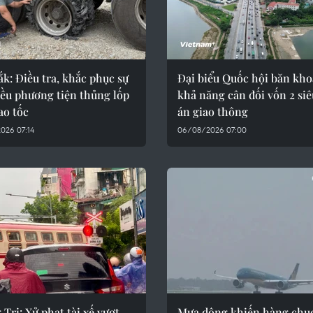
k: Điều tra, khắc phục sự
Đại biểu Quốc hội băn kh
iều phương tiện thủng lốp
khả năng cân đối vốn 2 siê
ao tốc
án giao thông
026 07:14
06/08/2026 07:00
Trị: Xử phạt tài xế vượt
Mưa dông khiến hàng chụ