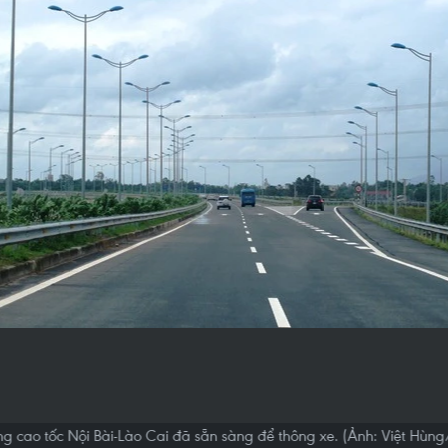
g cao tốc Nội Bài-Lào Cai đã sẵn sàng để thông xe. (Ảnh: Việt Hùn