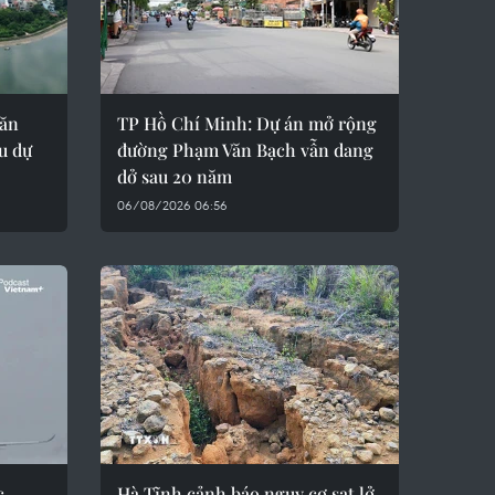
oăn
TP Hồ Chí Minh: Dự án mở rộng
u dự
đường Phạm Văn Bạch vẫn dang
dở sau 20 năm
06/08/2026 06:56
c
Hà Tĩnh cảnh báo nguy cơ sạt lở