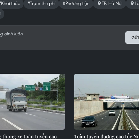
#Khai thác
#Trạm thu phí
#Phương tiện
TP. Hà Nội
L
i
GỬI
 thông xe toàn tuyến cao
Toàn tuyến đường cao tốc Nộ