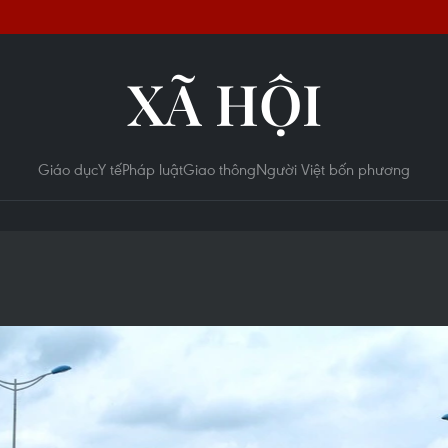
XÃ HỘI
Giáo dục
Y tế
Pháp luật
Giao thông
Người Việt bốn phương