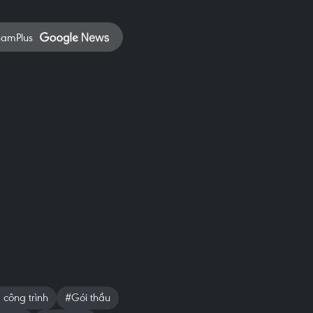
namPlus
 công trình
#Gói thầu