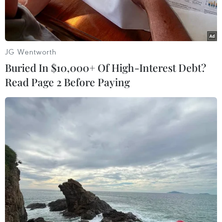
trong báo cáo.
JG Wentworth
Buried In $10,000+ Of High-Interest Debt?
Read Page 2 Before Paying
Phụ nữ là mục tiêu chính trên tất cả các nền tảng và quốc gia có
liên quan. (Nguồn: rte)
Liên minh châu Âu (EU) trong một báo cáo ngày
29/11 cho biết, phụ nữ đang trở thành mục tiêu
chính của các vụ tấn công trên nền tảng các
mạng xã hội, bao gồm ngôn ngữ lăng mạ, quấy