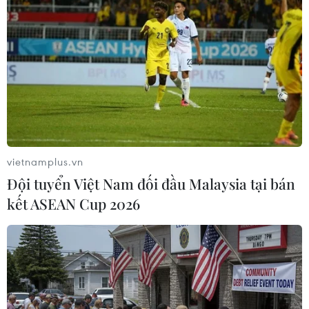
TIN LIÊN QUAN
vietnamplus.vn
Đội tuyển Việt Nam đối đầu Malaysia tại bán
kết ASEAN Cup 2026
Trên 50% trẻ em được dạy