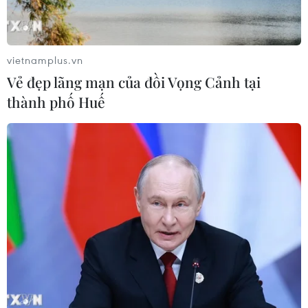
Xem thêm
vietnamplus.vn
Vẻ đẹp lãng mạn của đồi Vọng Cảnh tại
thành phố Huế
CƠ QUAN CHỦ QUẢN: THÔNG TẤN XÃ VIỆT NAM
Tổng Biên tập: TRẦN TIẾN DUẨN
Phó Tổng Biên tập: NGUYỄN THỊ TÁM, KHÚC THANH
THỦY
Sở hữu trí tuệ
Quy định sử dụng
RSS
Hỗ trợ
Ngôn ngữ
TTXVN