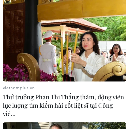
Ủy ban Châu Âu vào tháng 10 đã mở các cuộc
điều tra chính thức về nỗ lực của Meta, TikTok
và X nhằm xóa nội dung có hại khỏi nền tảng
của họ.
Gần đây, những gã khổng lồ công nghệ đang
phải đối mặt với sự giám sát ngày càng tăng do
sự gia tăng nội dung có hại và thông tin sai lệch
sau cuộc chiến Israel-Hamas. FRA cho biết họ
không thể truy cập dữ liệu từ Facebook và
Instagram để phục vụ cho nghiên cứu./.
vietnamplus.vn
Thứ trưởng Phan Thị Thắng thăm, động viên
(TTXVN/Vietnam+)
lực lượng tìm kiếm hài cốt liệt sĩ tại Công
viê…