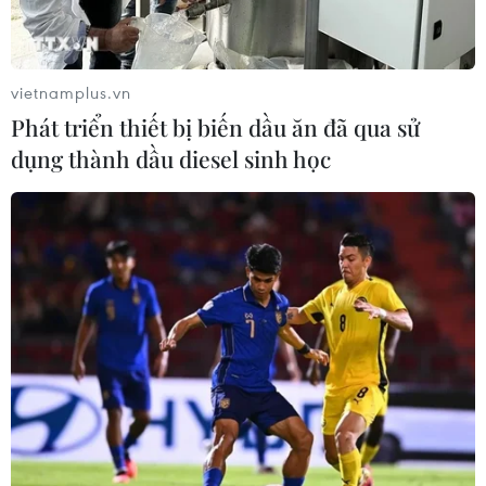
vietnamplus.vn
Phát triển thiết bị biến dầu ăn đã qua sử
dụng thành dầu diesel sinh học
WHO sa thải một nhà khoa học vì có hành
vi sai trái về tình dục
04/05/2023 02:49
Nhà khoa học cấp cao, người được biết đến với vai trò
là Trưởng phái đoàn tới Trung Quốc điều tra nguồn gốc
của dịch COVID-19, bị sa thải năm ngoái sau khi các
cáo buộc lạm dụng tình dục.