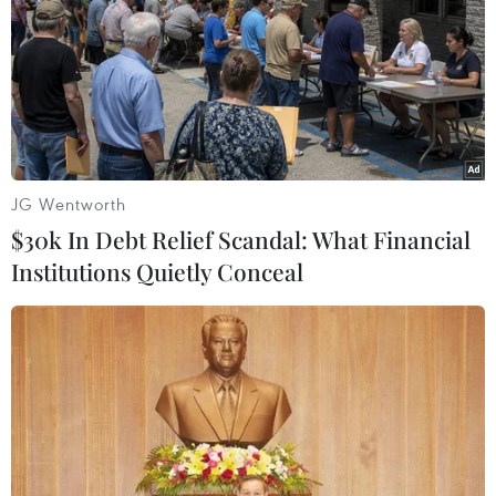
kỹ năng chống bạo lực, xâm hại tình dục
20/11/2023 03:04
Sau 3 năm triển khai (2020-2023), việc thực hiện Kế
hoạch Hành động Quốc gia Phòng, Chống Bạo lực Xâm
hại Trẻ em 2020-2025 đã đạt được các mục tiêu quan
trọng.
JG Wentworth
$30k In Debt Relief Scandal: What Financial
Institutions Quietly Conceal