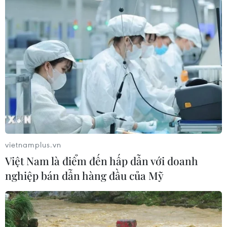
07/08/2026 05:12
Nghệ nhân Đặng Văn Hậu
thổi sức sống mới cho nghệ thuật tò
he truyền thống
07/08/2026 03:19
Sập công trình tại Cuba khiến 2
người tử vong
vietnamplus.vn
07/08/2026 01:48
Việt Nam là điểm đến hấp dẫn với doanh
nghiệp bán dẫn hàng đầu của Mỹ
Syria: Nổ xe buýt gần thủ đô
Damascus khiến 2 người chết và 13
người bị thương