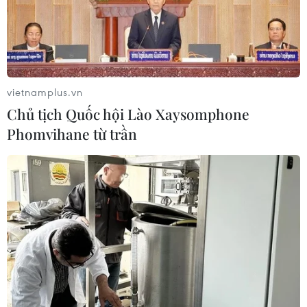
Australia phạt mạng xã hội X liên quan nội
dung lạm dụng tình dục
vietnamplus.vn
16/10/2023 06:49
Chủ tịch Quốc hội Lào Xaysomphone
Tỷ phú Musk đã sa thải hơn 80% nhân viên của X trên
Phomvihane từ trần
toàn cầu, trong đó bao gồm nhiều vị trí nhân sự chịu
trách nhiệm kiểm duyệt nội dung và ngăn chặn hành vi
lạm dụng tình dục trẻ em.