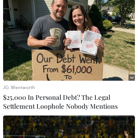
#Phụ nữ
#Tấn công trên mạng xã hội
#Bạo lực tình dục
#Cuộc chiến Israel-Hamas
JG Wentworth
$25,000 In Personal Debt? The Legal
Settlement Loophole Nobody Mentions
Theo dõi VietnamPlus