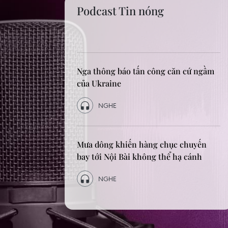
Podcast Di sản
gầm
Ô mai Hà Nội - nét văn hóa ẩm thực
tinh tế của người Tràng An
NGHE
n
Hoài niệm Tết xưa: Những phong tục
Tết giờ chỉ còn trong ký ức
NGHE