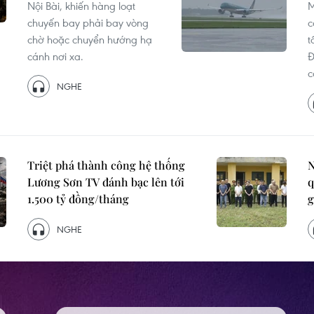
Nội Bài, khiến hàng loạt
M
chuyến bay phải bay vòng
c
chờ hoặc chuyển hướng hạ
t
cánh nơi xa.
Đ
c
NGHE
Triệt phá thành công hệ thống
N
Lương Sơn TV đánh bạc lên tới
q
1.500 tỷ đồng/tháng
g
NGHE