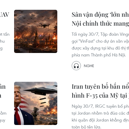
 UAV
Sân vận động ‘lớn nhấ
Nội chính thức mang
t tấn
Tối ngày 30/7, Tập đoàn Vingr
khu
gọi "VinFast" cho dự án sân vậ
ng
được xây dựng tại khu đô thị 
phía nam Thành phố Hà Nội.
NGHE
ân
Iran tuyên bố bắn nổ
n
hình F-35 của Mỹ tại
Ngày 30/7, IRGC tuyên bố phá
nhằm
tại Jordan nhằm trả đũa các đ
quy
khi quân đội Jordan khẳng đị
toàn bộ tên lửa.