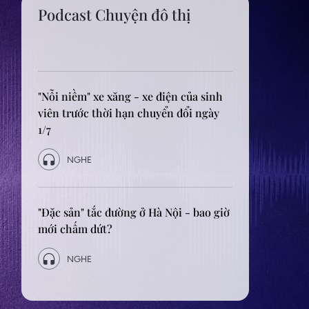
Podcast Chuyên đề
Nghị quyết 57: Tăng tốc thực thi, lấy
kết quả thực chất làm thước đo
NGHE
Nghị quyết 57: Ba trụ cột tạo nền tảng
cho công nghệ chiến lược
NGHE