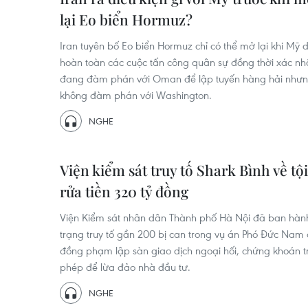
lại Eo biển Hormuz?
Iran tuyên bố Eo biển Hormuz chỉ có thể mở lại khi Mỹ
hoàn toàn các cuộc tấn công quân sự đồng thời xác n
đang đàm phán với Oman để lập tuyến hàng hải như
không đàm phán với Washington.
NGHE
Viện kiểm sát truy tố Shark Bình về tội
rửa tiền 320 tỷ đồng
Viện Kiểm sát nhân dân Thành phố Hà Nội đã ban hàn
trạng truy tố gần 200 bị can trong vụ án Phó Đức Nam
đồng phạm lập sàn giao dịch ngoại hối, chứng khoán t
phép để lừa đảo nhà đầu tư.
NGHE