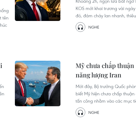
Khoảng 2h, ngọn lửa bất ngờ b
KOS mới khai trương vài ngày 
thống
đó, đám cháy lan nhanh, thiêu 
 tên
thúc
NGHE
i
Mỹ chưa chấp thuận 
năng lượng Iran
ến
Mới đây, Bộ trưởng Quốc phòng
iên
biết Mỹ hiện chưa chấp thuận 
tấn công nhằm vào các mục ti
NGHE