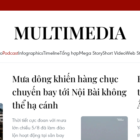
MULTIMEDIA
eo
Podcast
Infographics
Timeline
Tổng hợp
Mega Story
Short Video
Web St
Mưa dông khiến hàng chục
chuyến bay tới Nội Bài không
thể hạ cánh
Thời tiết cực đoan với mưa
L
lớn chiều 5/8 đã làm đảo
Y
lộn hoạt động tại sân bay
t