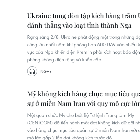
Ukraine tung đòn tập kích hàng trăm
đánh thẳng vào loạt tỉnh thành Nga
Rạng sáng 2/8, Ukraine phát động một trong những đợ
công lớn nhất năm khi phóng hơn 600 UAV vào nhiều 
vực của Nga khiến điện Kremlin phải kích hoạt báo độ
phòng không diện rộng và khẩn cấp.
NGHE
Mỹ không kích hàng chục mục tiêu qu
sự ở miền Nam Iran với quy mô cực lớ
Một quan chức Mỹ cho biết Bộ Tư lệnh Trung tâm Mỹ
(CENTCOM) đã tiến hành một đợt không kích dữ dội 
vào hàng chục mục tiêu quân sự ở miền Nam Iran với 
mô lớn gấp 2 lần đợt không kích trước đó.