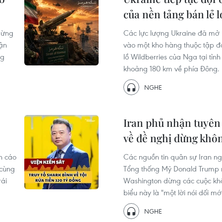
của nền tảng bán lẻ l
 dừng
Các lực lượng Ukraine đã mở
hận
vào một kho hàng thuộc tập đ
ng
lồ Wildberries của Nga tại tỉn
khoảng 180 km về phía Đông.
NGHE
Iran phủ nhận tuyên
về đề nghị dừng khô
h cáo
Các nguồn tin quân sự Iran n
 cùng
Tổng thống Mỹ Donald Trump 
rái
Washington dừng các cuộc khô
biểu này là "một lời nói dối mới
NGHE