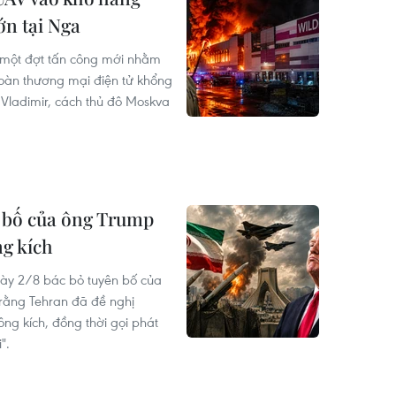
ớn tại Nga
 một đợt tấn công mới nhằm
oàn thương mại điện tử khổng
h Vladimir, cách thủ đô Moskva
 bố của ông Trump
ng kích
gày 2/8 bác bỏ tuyên bố của
rằng Tehran đã đề nghị
ng kích, đồng thời gọi phát
".