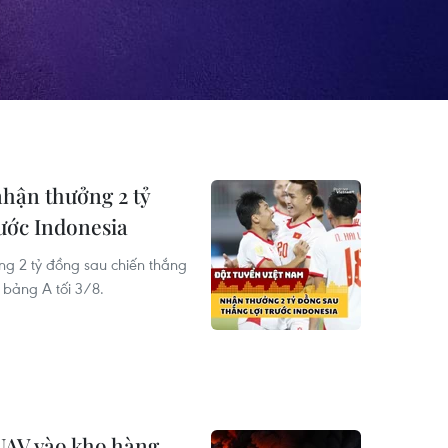
nhận thưởng 2 tỷ
rước Indonesia
ng 2 tỷ đồng sau chiến thắng
n bảng A tối 3/8.
 UAV vào kho hàng