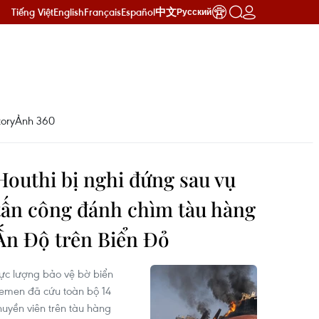
Tiếng Việt
English
Français
Español
中文
Русский
ory
Ảnh 360
Houthi bị nghi đứng sau vụ
tấn công đánh chìm tàu hàng
Ấn Độ trên Biển Đỏ
ực lượng bảo vệ bờ biển
emen đã cứu toàn bộ 14
huyền viên trên tàu hàng