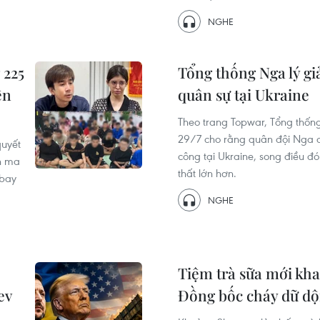
NGHE
 225
Tổng thống Nga lý giả
ên
quân sự tại Ukraine
Theo trang Topwar, Tổng thốn
29/7 cho rằng quân đội Nga c
quyết
công tại Ukraine, song điều đ
án ma
thất lớn hơn.
 bay
NGHE
Tiệm trà sữa mới kh
ev
Đồng bốc cháy dữ dộ