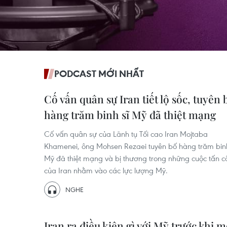
PODCAST MỚI NHẤT
Cố vấn quân sự Iran tiết lộ sốc, tuyên 
hàng trăm binh sĩ Mỹ đã thiệt mạng
Cố vấn quân sự của Lãnh tụ Tối cao Iran Mojtaba
Khamenei, ông Mohsen Rezaei tuyên bố hàng trăm binh
Mỹ đã thiệt mạng và bị thương trong những cuộc tấn 
của Iran nhằm vào các lực lượng Mỹ.
NGHE
Iran ra điều kiện gì với Mỹ trước khi 