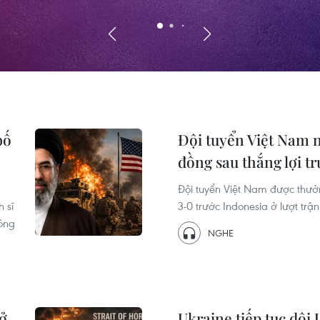
bố
Đội tuyển Việt Nam 
đồng sau thắng lợi t
Đội tuyển Việt Nam được thưở
 sĩ
3-0 trước Indonesia ở lượt trậ
công
NGHE
mở
Ukraine tiếp tục dội