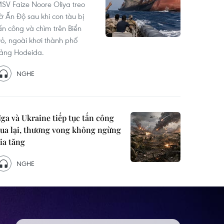
SV Faize Noore Oliya treo
ờ Ấn Độ sau khi con tàu bị
ấn công và chìm trên Biển
ỏ, ngoài khơi thành phố
ảng Hodeida.
NGHE
ga và Ukraine tiếp tục tấn công
ua lại, thương vong không ngừng
ia tăng
NGHE