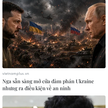
tiếp, Manchester City đã tìm lại niềm vui bằng
chiến thắng 3-1 trong chuyến làm khách trên
sân của Southampton.
Chiến thắng này giúp đoàn quân của Pep
Guardiola có được 47 điểm, qua đó đòi lại vị trí
thứ 2 Premier League từ tay Tottenham.
vietnamplus.vn
Nga sẵn sàng mở cửa đàm phán Ukraine
nhưng ra điều kiện về an ninh