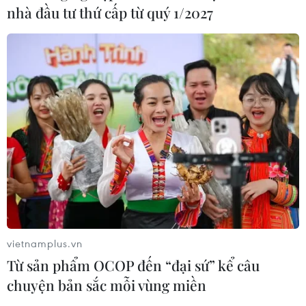
nhà đầu tư thứ cấp từ quý 1/2027
ASEAN Cup 2026 ngày 8/8: Xác định
đối thủ của đội tuyển Việt Nam ở bán
kết
08/08/2026 03:50
Tuyển Việt Nam giành vé vào
bán kết, vì sao ông Kim Sang-sik vẫn
không vui?
08/08/2026 03:37
vietnamplus.vn
Ông Kim Sang-sik trăn trở gì về
Từ sản phẩm OCOP đến “đại sứ” kể câu
hàng phòng ngự trước bán kết
chuyện bản sắc mỗi vùng miền
ASEAN Cup?