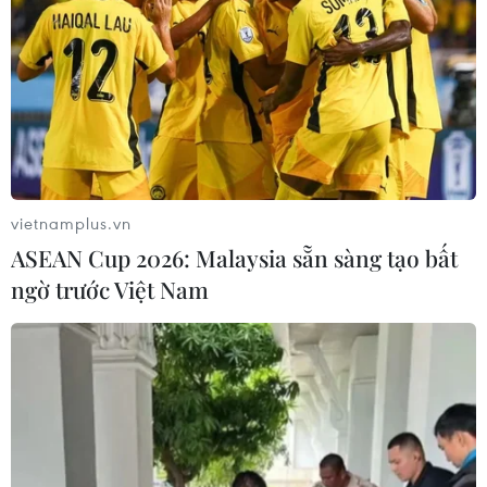
#Kết quả bóng đá
#Manchester United
#Manchester City
#Premier League
#Paul Pogba
#Anthony Martial
#Ole Gunnar Solskjaer
#Marcus Rashford
#Chiến thắng liên tiếp
Anh
vietnamplus.vn
ASEAN Cup 2026: Malaysia sẵn sàng tạo bất
ngờ trước Việt Nam
Theo dõi VietnamPlus