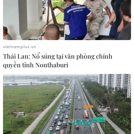
TIN LIÊN QUAN
vietnamplus.vn
Thái Lan: Nổ súng tại văn phòng chính
quyền tỉnh Nonthaburi
Man City bay khỏi tốp 2, M.U thăng hoa
dưới thời Solskjaer
27/12/2018 01:21
Sau thất bại sốc trước Crystal Palace, Manchester City