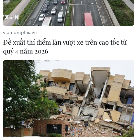
tiếp tục phải muối mặt trong ngày Lễ Tặng quà (Boxing
Day) khi để thua ngược 1-2 trước Leicester City ở vòng 19
Premier League.
vietnamplus.vn
Đề xuất thí điểm làn vượt xe trên cao tốc từ
quý 4 năm 2026
'Người vui, kẻ buồn' tại Premier