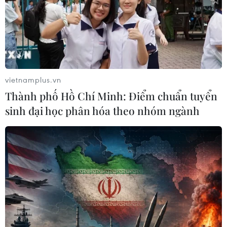
Nhận định Việt Nam vs
Campuchia: Vì sao thầy trò HLV Kim
Sang-sik cần giành ngôi đầu bảng?
06/08/2026 11:05
vietnamplus.vn
Nhận định Việt Nam vs Campuchia:
Thành phố Hồ Chí Minh: Điểm chuẩn tuyển
'Phù thủy Kim' sẽ xoay tua toan tính
sinh đại học phân hóa theo nhóm ngành
đường dài?
06/08/2026 08:25
HLV Kim Sang-sik: 'Tuyển Việt Nam
hướng tới chiến thắng để giữ ngôi
đầu bảng'
06/08/2026 07:25