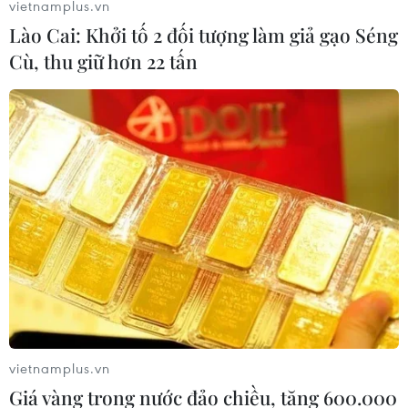
vietnamplus.vn
Lào Cai: Khởi tố 2 đối tượng làm giả gạo Séng
Cù, thu giữ hơn 22 tấn
Liverpool thắng hủy diệt Arsenal 5-1,
Tottenham thua sốc
30/12/2018 01:59
Liverpool tiếp tục khiến Premier League phải choáng
váng với màn ngược dòng thắng hủy diệt Arsenal 5-1
trong cuộc tiếp đón tại Anfield.
vietnamplus.vn
Giá vàng trong nước đảo chiều, tăng 600.000