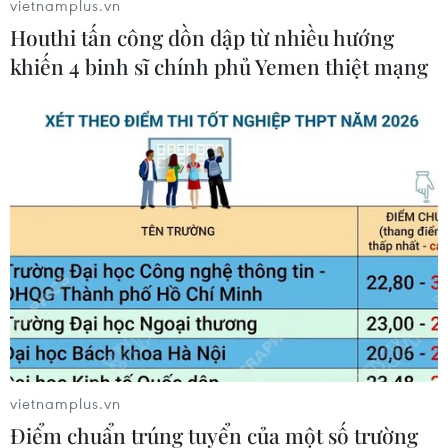
vietnamplus.vn
Houthi tấn công dồn dập từ nhiều hướng
khiến 4 binh sĩ chính phủ Yemen thiệt mạng
Pogba đã hồi sinh dưới thời Solskjaer. (Nguồn: Reuters)
Đây cũng là chiến thắng thứ 3 liên tiếp mà Quỷ
đỏ có được dưới thời Solskjaer sau khi lần lượt
vượt qua Cardiff và Huddersfield.
vietnamplus.vn
Điểm chuẩn trúng tuyển của một số trường
Với việc có thêm 3 điểm, Manchester United xây