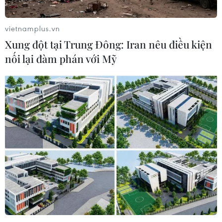
vietnamplus.vn
Xung đột tại Trung Đông: Iran nêu điều kiện
nối lại đàm phán với Mỹ
TIN CÙNG CHUYÊN MỤC
ASEAN Cup 2026: Malaysia sẵn sàng
tạo bất ngờ trước Việt Nam
10/08/2026 05:35
Cập nhật lịch thi đấu
bán kết ASEAN Cup 2026 của hai cặp