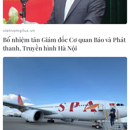
vietnamplus.vn
Bổ nhiệm tân Giám đốc Cơ quan Báo và Phát
thanh, Truyền hình Hà Nội
Pogba lập cú đúp mang chiến thắng về cho Manchester United.
(Nguồn: AFP/Getty Images)
Dưới thời huấn luyện viên tạm quyền Ole
Gunnar Solskjaer, Manchester United tiếp tục
thăng hoa khi có chiến thắng đậm 4-1 trước