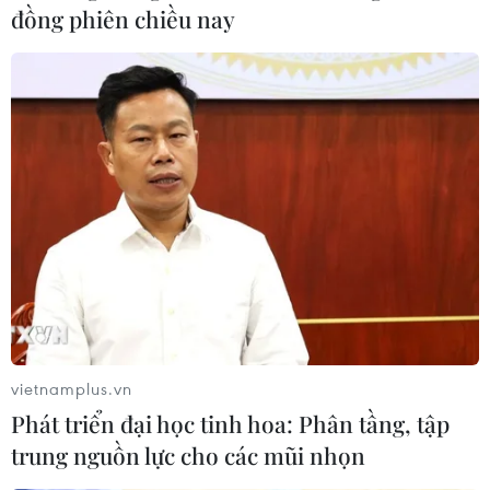
đồng phiên chiều nay
Kante tỏa sáng, Chelsea ‘phả hơi nóng’ vào
tốp 3 Premier League
30/12/2018 13:58
Chelsea vs Crystal Palace 1-0: N'Golo Kante đã sắm vai
người hùng khi ghi bàn thắng duy nhất giúp Chelsea
giành chiến thắng 1-0 ngay trên sân của Crystal Palace
ở vòng 20 Premier League.
vietnamplus.vn
Phát triển đại học tinh hoa: Phân tầng, tập
trung nguồn lực cho các mũi nhọn