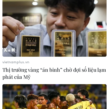
Manchester City trở lại tốp 2 Premier League.
(Vietnam+)
vietnamplus.vn
Thị trường vàng “án binh” chờ đợi số liệu lạm
phát của Mỹ