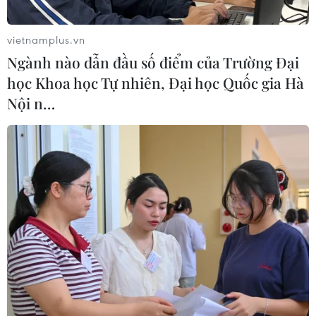
06/08/2026 11:49
vietnamplus.vn
Ngành nào dẫn đầu số điểm của Trường Đại
Nhận định Việt Nam vs
học Khoa học Tự nhiên, Đại học Quốc gia Hà
Campuchia: Vì sao thầy trò HLV Kim
Nội n…
Sang-sik cần giành ngôi đầu bảng?
06/08/2026 11:05
Nhận định Việt Nam vs Campuchia:
'Phù thủy Kim' sẽ xoay tua toan tính
đường dài?
06/08/2026 08:25
HLV Kim Sang-sik: 'Tuyển Việt Nam
hướng tới chiến thắng để giữ ngôi