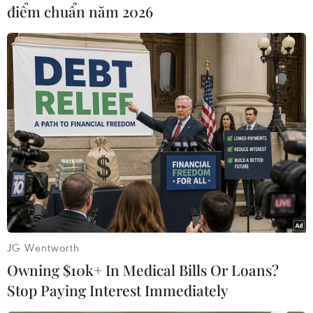
điểm chuẩn năm 2026
#Ribery
#Messi
#Cristiano Ronaldo
#Cú ăn ba
#Quả bóng Vàng
Anh
JG Wentworth
Owning $10k+ In Medical Bills Or Loans?
Stop Paying Interest Immediately
Theo dõi VietnamPlus