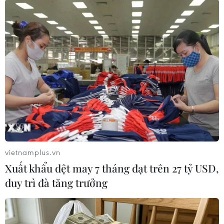
TIN CÙNG CHUYÊN MỤC
Truyền thông Hàn Quốc đánh giá
cao đội tuyển Việt Nam với chuỗi 22
trận bất bại
09/08/2026 04:22
vietnamplus.vn
Đội tuyển Việt Nam đối đầu Malaysia
Xuất khẩu dệt may 7 tháng đạt trên 27 tỷ USD,
tại bán kết ASEAN Cup 2026
duy trì đà tăng trưởng
08/08/2026 15:53