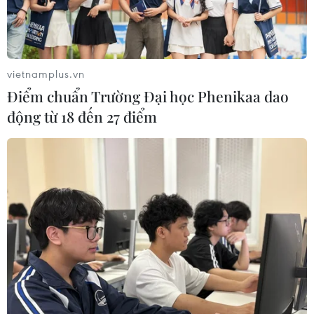
Indonesia (20h ngày 7/8): Cuộc quyết
đấu giành tấm vé bán kết duy nhất
07/08/2026 08:41
vietnamplus.vn
Cục diện ASEAN Cup: Việt Nam
Điểm chuẩn Trường Đại học Phenikaa dao
quyết giành ngôi đầu, Thái Lan vẫn
động từ 18 đến 27 điểm
có thể bị loại
07/08/2026 02:29
Lịch thi đấu ASEAN Cup 2026 ngày
7/8: Việt Nam hướng đến ngôi đầu
07/08/2026 00:07
Công Phượng gặp thử thách lớn
trong ngày tái xuất V-League 2026/27