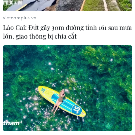
thái đồng hành và thúc đẩy tự chủ
công nghệ
vietnamplus.vn
06/08/2026 15:33
Lào Cai: Đứt gãy 30m đường tỉnh 161 sau mưa
lớn, giao thông bị chia cắt
Việt Nam tiếp tục là thị trường trọng
điểm của doanh nghiệp thực phẩm
Ba Lan
06/08/2026 14:03
Lâm Đồng vào cao điểm vụ cá Nam,
ngư dân phấn khởi vươn khơi
06/08/2026 09:06
Giá dầu tăng khi nhà đầu tư thận