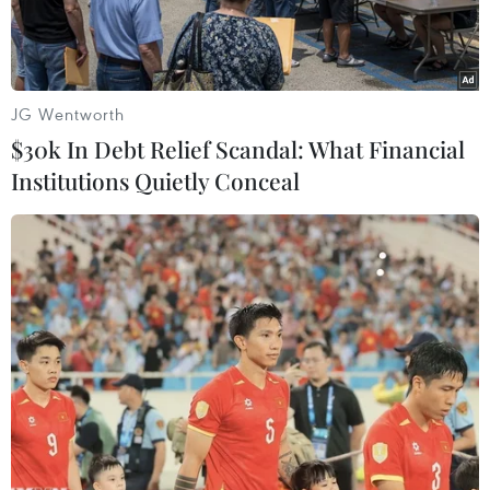
JG Wentworth
$30k In Debt Relief Scandal: What Financial
Institutions Quietly Conceal
Cơ sở dự trữ dầu thô ở California, Mỹ. (Ảnh: AFP/TTXVN)
Giá dầu tăng nhẹ trong phiên giao dịch chiều
26/3 do thị trường lo ngại về nguồn cung thắt
chặt khi Mỹ nỗ lực hạn chế xuất khẩu dầu của
Venezuela và Iran. Thông tin về việc dự trữ dầu