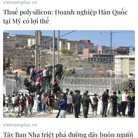
vietnamplus.vn
Thuế polysilicon: Doanh nghiệp Hàn Quốc
tại Mỹ có lợi thế
Giá dầu tăng 1% sau tuyên bố áp thuế mới
của Tổng thống Mỹ Donald Trump
25/03/2025 01:15
Tại thị trường London, giá dầu Brent giao kỳ hạn tăng
84 xu, tương đương 1,2%, lên 73 USD/thùng, trong khi
giá dầu thô ngọt nhẹ WTI của Mỹ tăng 83 xu, tương
đương 1,2%, lên 69,11 USD/thùng.
vietnamplus.vn
Tây Ban Nha triệt phá đường dây buôn người