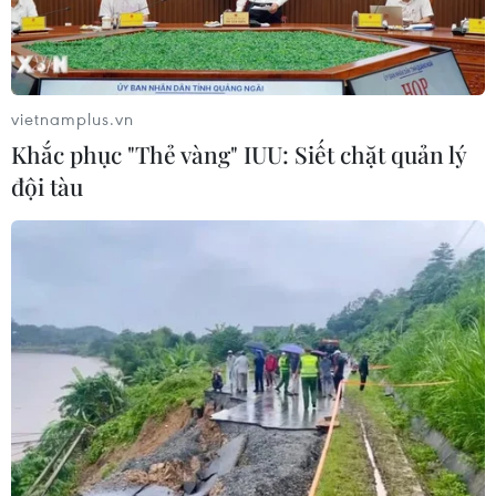
Giá vàng thế giới quay đầu giảm nhẹ
do áp lực chốt lời
07/08/2026 00:31
vietnamplus.vn
Khắc phục "Thẻ vàng" IUU: Siết chặt quản lý
Mexico triển khai hàng nghìn binh sỹ
đội tàu
bảo vệ các vùng trồng bơ trọng điểm
07/08/2026 00:09
Mỹ kiểm tra gần 500 chiếc Boeing 737
MAX do nguy cơ nứt thân máy bay
06/08/2026 23:31
Ngoại giao kinh tế: Kiến tạo hệ sinh