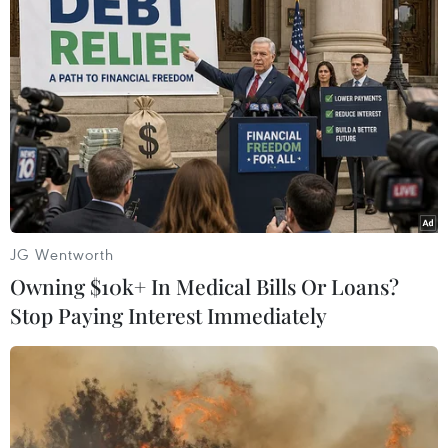
một số lệnh trừng phạt đối với Nga./.
Mỹ đe dọa áp thuế, giá
dầu biến động trái chiều
Giá dầu Brent tăng nhẹ 2 xu
(0,03%) lên 73,02 USD/thùng, còn
giá dầu ngọt nhẹ Mỹ (WTI) giảm
11 xu (0,16%), xuống 69
JG Wentworth
USD/thùng trong phiên giao dịch
Owning $10k+ In Medical Bills Or Loans?
ngày 25/3.
Stop Paying Interest Immediately
(TTXVN/Vietnam+)