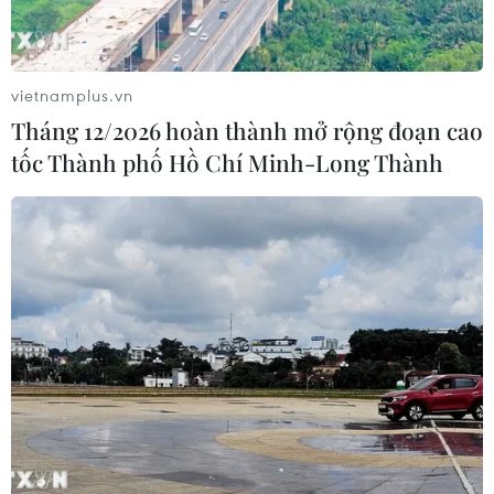
vietnamplus.vn
Tháng 12/2026 hoàn thành mở rộng đoạn cao
tốc Thành phố Hồ Chí Minh-Long Thành
TIN CÙNG CHUYÊN MỤC
Phép thử sức chống chịu của kinh tế
ASEAN
07/08/2026 12:35
Thuế polysilicon: Doanh nghiệp Hàn