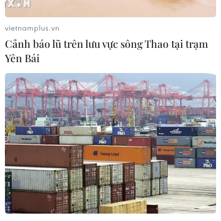
Giá dầu giảm nhẹ khi thị trường theo sát
đàm phán Nga-Ukraine
vietnamplus.vn
24/03/2025 04:05
Cảnh báo lũ trên lưu vực sông Thao tại trạm
Giá dầu Brent giảm 8 xu Mỹ (0,1%) xuống 72,08
Yên Bái
USD/thùng vào lúc 7 giờ 46 phút (giờ Việt Nam); giá
dầu ngọt nhẹ (WTI) của Mỹ cũng giảm 5 xu Mỹ (0,1%)
xuống 68,23 USD/thùng.