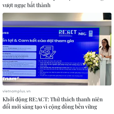
06/08/2026 07:25
vượt ngục bất thành
Xem thêm
CƠ QUAN CHỦ QUẢN: THÔNG TẤN XÃ VIỆT NAM
Tổng Biên tập: TRẦN TIẾN DUẨN
Phó Tổng Biên tập: NGUYỄN THỊ TÁM, KHÚC THANH
THỦY
vietnamplus.vn
Khởi động RE:ACT: Thử thách thanh niên
Sở hữu trí tuệ
Quy định sử dụng
đổi mới sáng tạo vì cộng đồng bền vững
RSS
Hỗ trợ