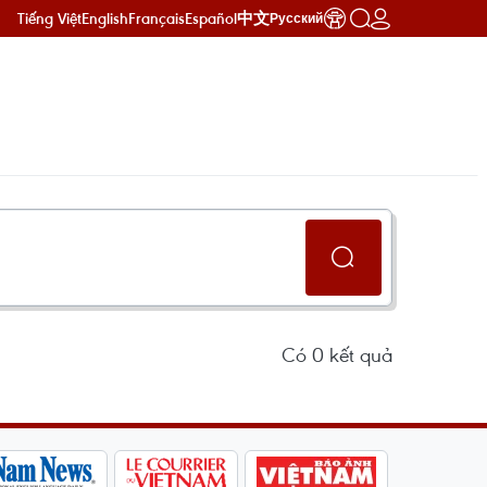
Tiếng Việt
English
Français
Español
中文
Русский
Có
0
kết quả