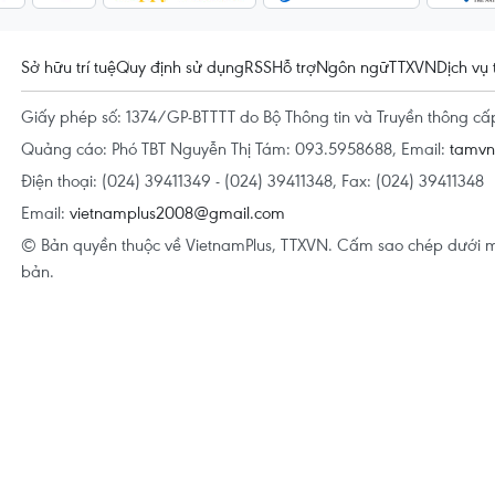
Sở hữu trí tuệ
Quy định sử dụng
RSS
Hỗ trợ
Ngôn ngữ
TTXVN
Dịch vụ 
Giấy phép số: 1374/GP-BTTTT do Bộ Thông tin và Truyền thông c
Quảng cáo: Phó TBT Nguyễn Thị Tám: 093.5958688, Email:
tamv
Điện thoại: (024) 39411349 - (024) 39411348, Fax: (024) 39411348
Email:
vietnamplus2008@gmail.com
© Bản quyền thuộc về VietnamPlus, TTXVN. Cấm sao chép dưới m
bản.