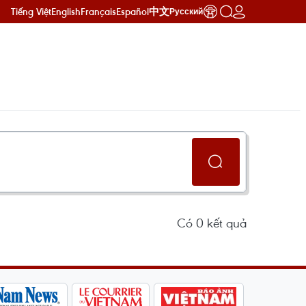
Tiếng Việt
English
Français
Español
中文
Русский
Có
0
kết quả