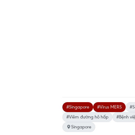
#Singapore
#Virus MERS
#S
#Viêm đường hô hấp
#Bệnh vi
Singapore