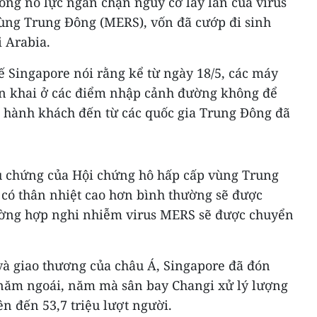
ong nỗ lực ngăn chặn nguy cơ lây lan của virus
ùng Trung Đông (MERS), vốn đã cướp đi sinh
 Arabia.
ế Singapore nói rằng kể từ ngày 18/5, các máy
iển khai ở các điểm nhập cảnh đường không để
e hành khách đến từ các quốc gia Trung Đông đã
ệu chứng của Hội chứng hô hấp cấp vùng Trung
có thân nhiệt cao hơn bình thường sẽ được
ường hợp nghi nhiễm virus MERS sẽ được chuyển
và giao thương của châu Á, Singapore đã đón
g năm ngoái, năm mà sân bay Changi xử lý lượng
ên đến 53,7 triệu lượt người.