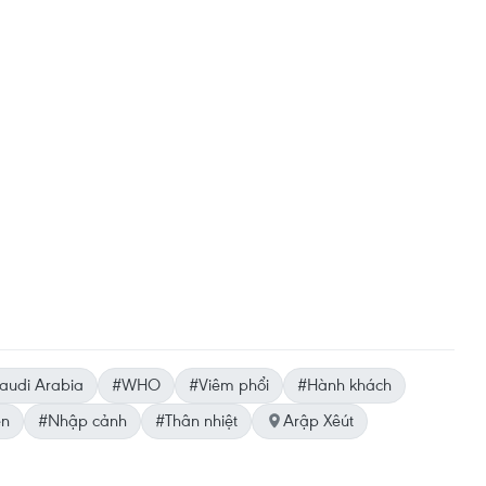
audi Arabia
#WHO
#Viêm phổi
#Hành khách
ện
#Nhập cảnh
#Thân nhiệt
Arập Xêút