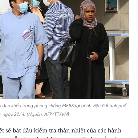
i đeo khẩu trang phòng chống MERS tại bệnh viện ở thành phố
 ngày 22/4. (Nguồn: AFP/TTXVN)
ết sẽ bắt đầu kiểm tra thân nhiệt của các hành