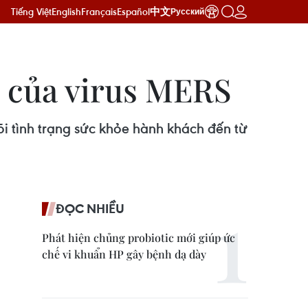
Tiếng Việt
English
Français
Español
中文
Русский
n của virus MERS
i tình trạng sức khỏe hành khách đến từ
ĐỌC NHIỀU
Phát hiện chủng probiotic mới giúp ức
chế vi khuẩn HP gây bệnh dạ dày