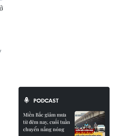
 ở
ử
PODCAST
Miền Bắc giảm mưa
từ đêm nay, cuối tuần
chuyển nắng nóng