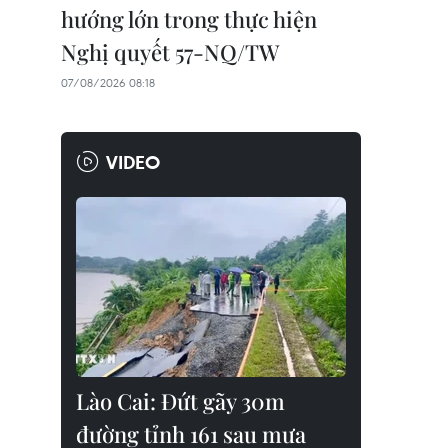
hướng lớn trong thực hiện
Nghị quyết 57-NQ/TW
07/08/2026 08:18
VIDEO
Lào Cai: Đứt gãy 30m
đường tỉnh 161 sau mưa