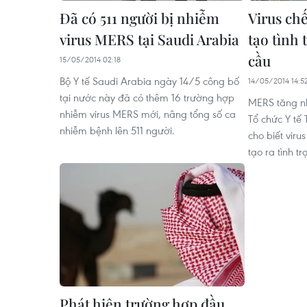
Đã có 511 người bị nhiễm
Virus ch
virus MERS tại Saudi Arabia
tạo tình
cầu
15/05/2014 02:18
Bộ Y tế Saudi Arabia ngày 14/5 công bố
14/05/2014 14:5
tại nước này đã có thêm 16 trường hợp
MERS tăng nh
nhiễm virus MERS mới, nâng tổng số ca
Tổ chức Y tế
nhiễm bệnh lên 511 người.
cho biết viru
tạo ra tình t
Phát hiện trường hợp đầu