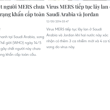
ết người MERS chưa
Virus MERS tiếp tục lây lan
 trạng khẩn cấp toàn
Saudi Arabia và Jordan
12/05/2014 03:47
Virus MERS tiếp tục lây lan ở Saudi
2
Arabia và Jordan khi hai nước này xác
anh tại Saudi Arabia, song
nhận có thêm 3 ca nhiễm mới và 4 ca t
 Thế giới (WHO) ngày 14/5
vong do virus này.
s gây chết người này chưa
rạng khẩn cấp toàn cầu.