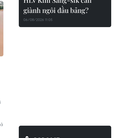
HLV Kim Sang-sik cần
giành ngôi đầu bảng?
06/08/2026 11:05
i
cả