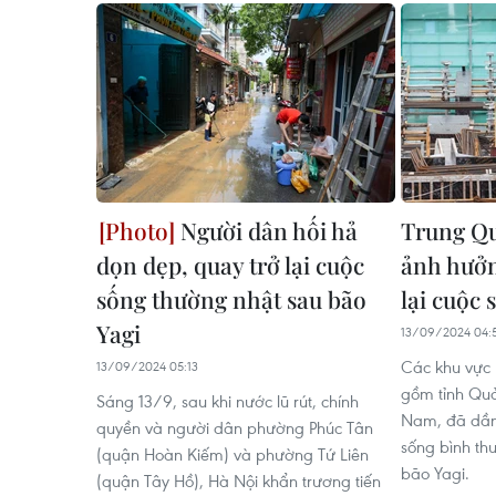
Người dân hối hả
Trung Qu
dọn dẹp, quay trở lại cuộc
ảnh hưởn
sống thường nhật sau bão
lại cuộc
Yagi
13/09/2024 04:
Các khu vực
13/09/2024 05:13
gồm tỉnh Quả
Sáng 13/9, sau khi nước lũ rút, chính
Nam, đã dần 
quyền và người dân phường Phúc Tân
sống bình th
(quận Hoàn Kiếm) và phường Tứ Liên
bão Yagi.
(quận Tây Hồ), Hà Nội khẩn trương tiến