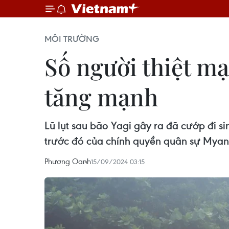
MÔI TRƯỜNG
Số người thiệt mạ
tăng mạnh
Lũ lụt sau bão Yagi gây ra đã cướp đi s
trước đó của chính quyền quân sự Mya
Phương Oanh
15/09/2024 03:15