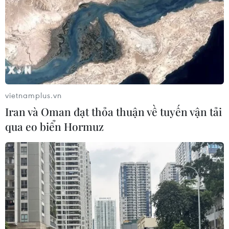
năm 2025
04/08/2026 13:20
Nhật Bản siết chặt điều kiện cấp tư
cách vĩnh trú
04/08/2026 07:44
vietnamplus.vn
Iran và Oman đạt thỏa thuận về tuyến vận tải
qua eo biển Hormuz
6 tháng năm 2026, Trung Quốc kỷ
luật hơn 1.500 cán bộ kiểm tra, giám
sát
04/08/2026 07:07
Mỹ bán đồng euro để hỗ trợ Nhật
Bản vực dậy đồng yen