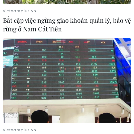
vietnamplus.vn
Bất cập việc ngừng giao khoán quản lý, bảo vệ
rừng ở Nam Cát Tiên
Interpol sẽ cử lực lượng đặc nhiệm hỗ trợ
điều tra ở Sri Lanka
23/04/2019 00:14
Interpol sẽ cử một đội đặc nhiệm tới Sri Lanka để hỗ trợ
vietnamplus.vn