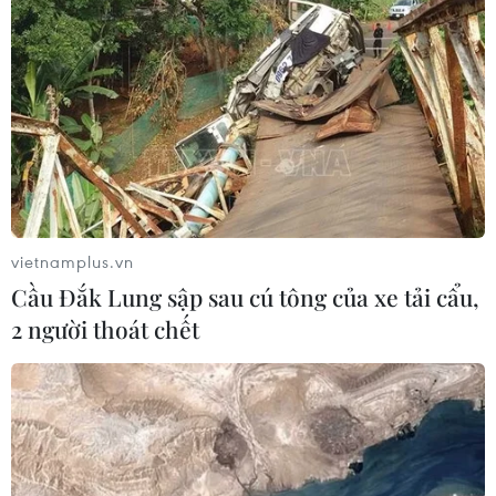
phạm có tổ chức
04/08/2026 14:24
Điều gì chờ đợi đồng yen sau cái bắt
tay giữa Mỹ-Nhật?
04/08/2026 14:11
vietnamplus.vn
Cầu Đắk Lung sập sau cú tông của xe tải cẩu,
ASC 2026: Tiếp lửa đam mê khoa học
2 người thoát chết
cho thế hệ trẻ Việt Nam
04/08/2026 14:08
Ngành Trí tuệ Nhân tạo của Trung
Quốc vượt mốc 1.200 tỷ NDT trong