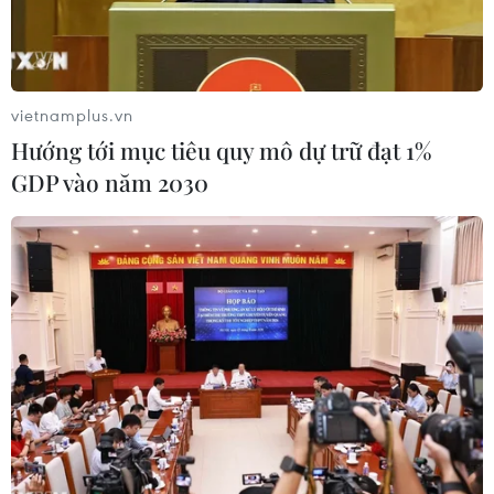
vietnamplus.vn
Hướng tới mục tiêu quy mô dự trữ đạt 1%
GDP vào năm 2030
An ninh thắt chặt ở Sri Lanka. (Nguồn: AP)
AFP đưa tin, vào lúc 18 giờ 30 (theo giờ GMT)
ngày 22/4, Sri Lanka đã ban bố tình trạng khẩn
cấp quốc gia chỉ vài giờ sau khi chính phủ nước
này buộc tội National Thowheeth Jama'ath (NTJ),
nhóm Hồi giáo địa phương đã tiến hành hàng