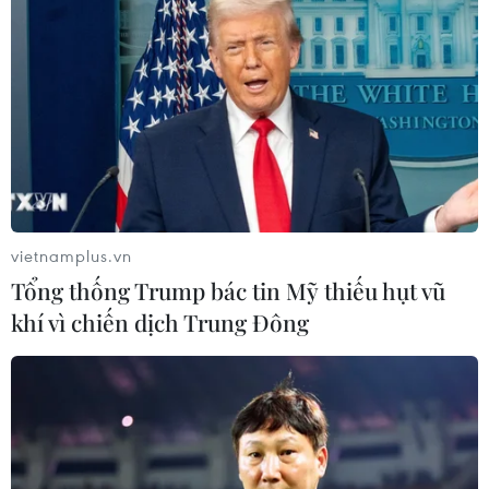
ngừng hoạt động ở Sri Lanka
22/04/2019 14:19
Trong nỗ lực ngăn chặn sự truyền bá thông tin sai lệch
sau loạt vụ đánh bom kinh hoàng giết chết gần 300
người, các quan chức Sri Lanka đã chặn các phương
tiện truyền thông xã hội ở nước này.
vietnamplus.vn
Tổng thống Trump bác tin Mỹ thiếu hụt vũ
khí vì chiến dịch Trung Đông