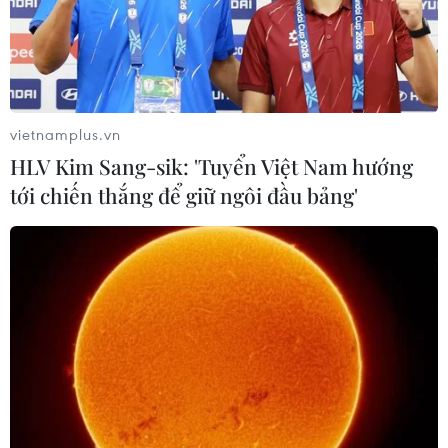
vietnamplus.vn
HLV Kim Sang-sik: 'Tuyển Việt Nam hướng
Ấn Độ thắt chặt an ninh biên giới trên
tới chiến thắng để giữ ngôi đầu bảng'
biển với Sri Lanka
22/04/2019 22:44
Ấn Độ đã thắt chặt an ninh biên giới trên biển với Sri
Lanka sau hàng loạt vụ tấn công đẫm máu ở quốc đảo
Ấn Độ Dương trong 2 ngày 21 và 22/4.