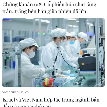
điều tra các vụ đánh bom làm 290 người thiệt mạng và
Chứng khoán 6/8: Cổ phiếu hóa chất tăng
khoảng 500 người bị thương ở nước này.
trần, trắng bên bán giữa phiên đỏ lửa
vietnamplus.vn
Israel và Việt Nam hợp tác trong ngành bán
dẫn và công nghệ cao