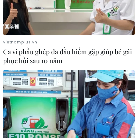
vietnamplus.vn
Ca vi phẫu ghép da đầu hiếm gặp giúp bé gái
phục hồi sau 10 năm
TIN CÙNG CHUYÊN MỤC
Trung Quốc vận hành giàn phát điện
gió nổi đầu tiên chịu được bão cấp 17
06/08/2026 11:20