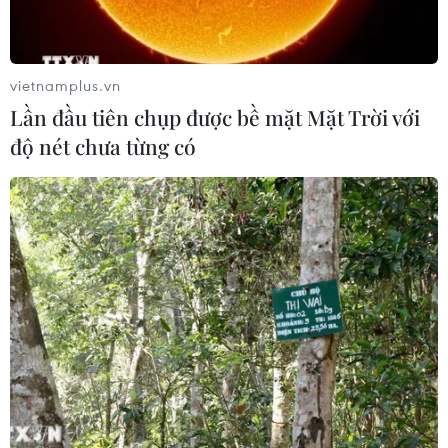
vietnamplus.vn
Lần đầu tiên chụp được bề mặt Mặt Trời với
độ nét chưa từng có
Indonesia tăng cường an ninh sau vụ tấn
công đẫm máu ở Sri Lanka
22/04/2019 22:46
Cảnh sát Indonesia cho biết đã tăng cường các biện
pháp an ninh nhằm ngăn chặn các vụ tấn công có thể
xảy ra sau loạt vụ đánh bom tại Sri Lanka.