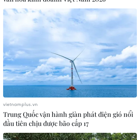
#Sri Lanka
#Tình trạng khẩn cấp quốc gia
#Đánh bom liều chết
#Quân đội Sri Lanka
Sri Lanka
vietnamplus.vn
Trung Quốc vận hành giàn phát điện gió nổi
Theo dõi VietnamPlus
đầu tiên chịu được bão cấp 17