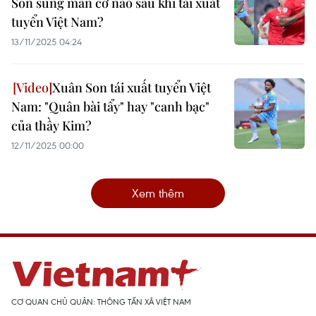
Son sung mãn cỡ nào sau khi tái xuất
tuyển Việt Nam?
13/11/2025 04:24
Xuân Son tái xuất tuyển Việt
Nam: "Quân bài tẩy" hay "canh bạc"
của thầy Kim?
12/11/2025 00:00
Xem thêm
CƠ QUAN CHỦ QUẢN: THÔNG TẤN XÃ VIỆT NAM