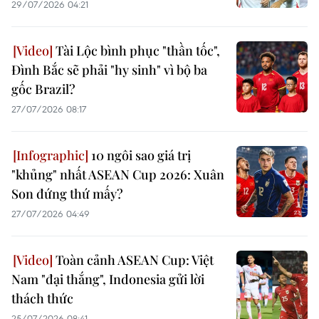
29/07/2026 04:21
Tài Lộc bình phục "thần tốc",
Đình Bắc sẽ phải "hy sinh" vì bộ ba
gốc Brazil?
27/07/2026 08:17
10 ngôi sao giá trị
"khủng" nhất ASEAN Cup 2026: Xuân
Son đứng thứ mấy?
27/07/2026 04:49
Toàn cảnh ASEAN Cup: Việt
Nam "đại thắng", Indonesia gửi lời
thách thức
25/07/2026 08:41