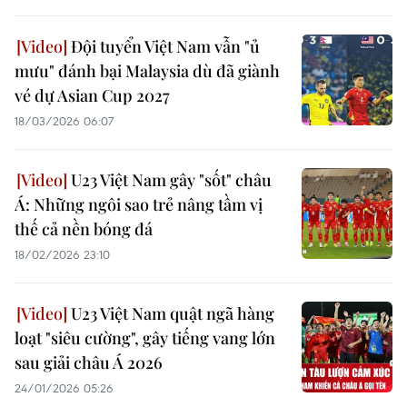
Đội tuyển Việt Nam vẫn "ủ
mưu" đánh bại Malaysia dù đã giành
vé dự Asian Cup 2027
18/03/2026 06:07
U23 Việt Nam gây "sốt" châu
Á: Những ngôi sao trẻ nâng tầm vị
thế cả nền bóng đá
18/02/2026 23:10
U23 Việt Nam quật ngã hàng
loạt "siêu cường", gây tiếng vang lớn
sau giải châu Á 2026
24/01/2026 05:26