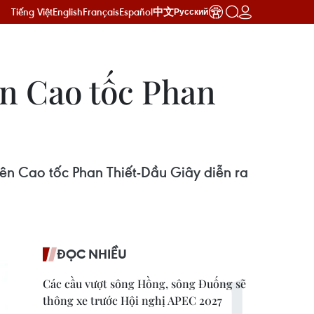
Tiếng Việt
English
Français
Español
中文
Русский
rên Cao tốc Phan
trên Cao tốc Phan Thiết-Dầu Giây diễn ra
ĐỌC NHIỀU
Các cầu vượt sông Hồng, sông Đuống sẽ
thông xe trước Hội nghị APEC 2027