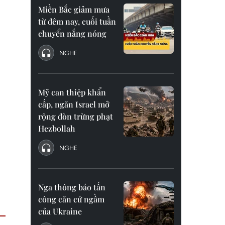
Miền Bắc giảm mưa
từ đêm nay, cuối tuần
chuyển nắng nóng
NGHE
Mỹ can thiệp khẩn
cấp, ngăn Israel mở
rộng đòn trừng phạt
Hezbollah
NGHE
Nga thông báo tấn
công căn cứ ngầm
của Ukraine