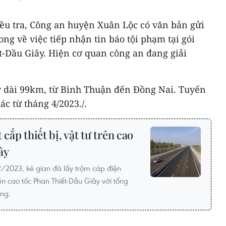
iều tra, Công an huyện Xuân Lộc có văn bản gửi
g về việc tiếp nhận tin báo tội phạm tại gói
ết-Dầu Giây. Hiện cơ quan công an đang giải
y dài 99km, từ Bình Thuận đến Đồng Nai. Tuyến
c từ tháng 4/2023./.
cắp thiết bị, vật tư trên cao
ây
12/2023, kẻ gian đã lấy trộm cáp điện
n cao tốc Phan Thiết-Dầu Giây với tổng
ồng.