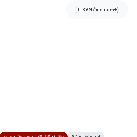
(TTXVN/Vietnam+)
#Cao tốc Phan Thiết-Dầu Giây
#Dây thép gai