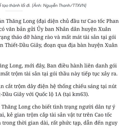
ể tạo thành lối đi. (Ảnh: Nguyễn Thanh/TTXVN)
án Thăng Long (đại diện chủ đầu tư Cao tốc Phan
ã có văn bản gửi Ủy ban Nhân dân huyện Xuân
rạng tháo dỡ hàng rào và mất mát tài sản tại gói
han Thiết-Dầu Giây, đoạn qua địa bàn huyện Xuân
ng Long, mới đây, Ban điều hành liên danh gói
mất trộm tài sản tại gói thầu này tiếp tục xảy ra.
an cắt trộm dây điện hệ thống chiếu sáng tại nút
t-Dầu Giây với Quốc lộ 1A (tại km63).
 Thăng Long cho biết tình trạng người dân tự ý
i, kẻ gian trộm cắp tài sản vật tư trên Cao tốc
 trong thời gian dài, rất phức tạp, dẫn đến nguy