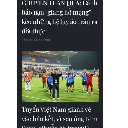
CHUYỆN TUẦN QUA: Cảnh
báo nạn "giang hồ mạng”
kéo những hệ lụy ảo tràn ra
đời thực
08/08/2026 04:00
Tuyển Việt Nam giành vé
vào bán kết, vì sao ông Kim