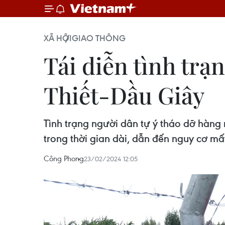
XÃ HỘI
GIAO THÔNG
Tái diễn tình trạ
Thiết-Dầu Giây
Tình trạng người dân tự ý tháo dỡ hàng r
trong thời gian dài, dẫn đến nguy cơ mấ
Công Phong
23/02/2024 12:05