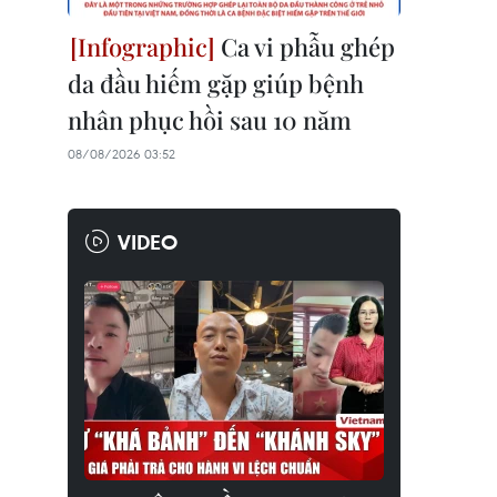
Ca vi phẫu ghép
da đầu hiếm gặp giúp bệnh
nhân phục hồi sau 10 năm
08/08/2026 03:52
VIDEO