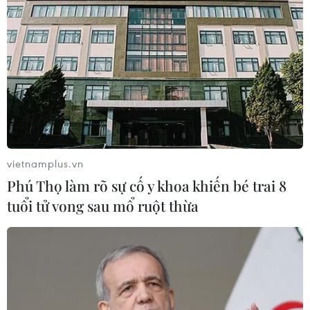
rộng không gian phát triển cho báo
chí
31/07/2026 09:28
Bộ Công an phát động Chiến dịch
TinAI?, kêu gọi "kiểm trước tin sau"
trong kỷ nguyên AI
31/07/2026 06:25
vietnamplus.vn
Phú Thọ làm rõ sự cố y khoa khiến bé trai 8
Nghĩa cử cao đẹp của lao động Việt
tuổi tử vong sau mổ ruột thừa
Nam lan tỏa trên truyền thông Nhật
Bản
31/07/2026 04:02
Báo chí cách mạng khẳng định vai