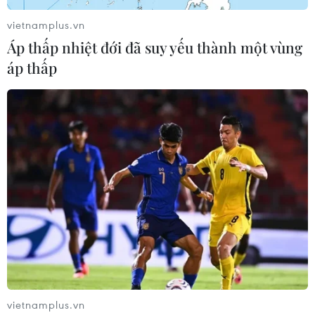
vietnamplus.vn
Áp thấp nhiệt đới đã suy yếu thành một vùng
áp thấp
Công bố danh sách nội dung đã được xác
thực cho hoạt động quảng cáo
22/03/2023 10:45
Bản danh sách nội dung "đã được xác thực” trên mạng
(White List) gồm danh sách đã được cấp phép của 301
báo, tạp chí điện tử; 1.381 trang thông tin điện tử tổng
hợp và 953 mạng xã hội.
vietnamplus.vn