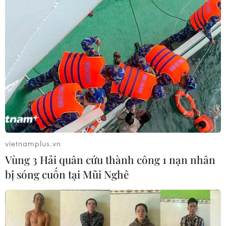
05/07/2023 11:53
Ông Lê Hải nhấn mạnh Tạp chí Cộng sản sẽ chia sẻ
các kinh nghiệm tích lũy trong quá trình làm báo điện tử
cho Tạp chí điện tử AlounMai và sẽ hỗ trợ để Tạp chí
điện tử AlounMai hoạt động hiệu quả.
vietnamplus.vn
Vùng 3 Hải quân cứu thành công 1 nạn nhân
bị sóng cuốn tại Mũi Nghê