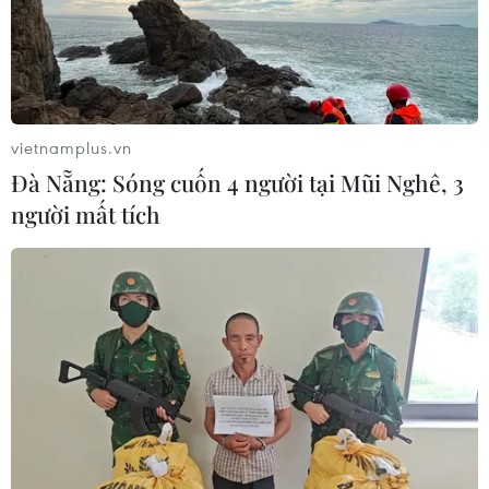
vietnamplus.vn
Đà Nẵng: Sóng cuốn 4 người tại Mũi Nghê, 3
người mất tích