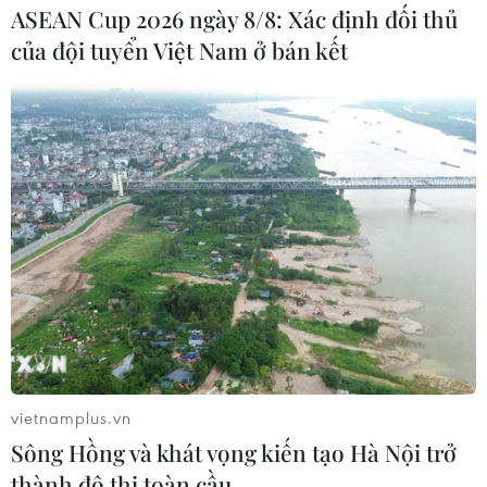
ASEAN Cup 2026 ngày 8/8: Xác định đối thủ
của đội tuyển Việt Nam ở bán kết
Đổi mới để tăng tính hấp dẫn của báo và
tạp chí Đảng
10/04/2023 10:56
vietnamplus.vn
Bí thư Trung ương Đảng, Trưởng Ban Tuyên giáo Trung
Sông Hồng và khát vọng kiến tạo Hà Nội trở
ương cho rằng báo chí ngày càng phong phú, đa dạng,
thành đô thị toàn cầu