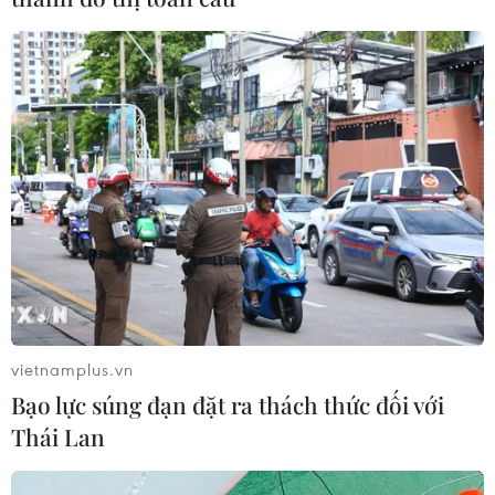
nhiều kênh thông tin và tác động nhiều đến đảng viên,
nhân dân trong và ngoài nước.
vietnamplus.vn
Bạo lực súng đạn đặt ra thách thức đối với
Thái Lan
Việt Nam giúp Tạp chí AlounMai của Lào
xây dựng phiên bản điện tử