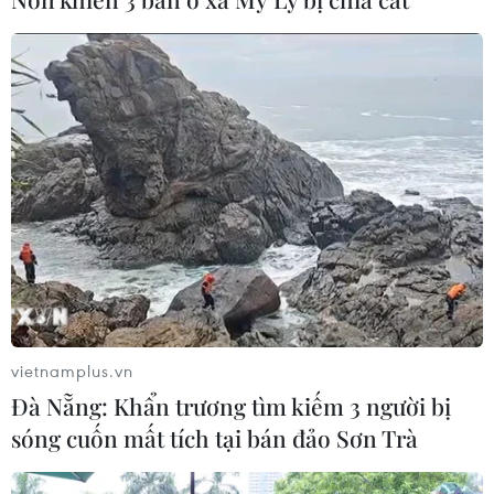
Sử dụng AI minh bạch, an toàn và có
trách nhiệm trong hoạt động báo chí
21/07/2026 10:49
Quan hệ đặc biệt Việt Nam-Lào sẽ
mãi phát triển đi vào chiều sâu
20/07/2026 10:02
vietnamplus.vn
Xem thêm
Đà Nẵng: Khẩn trương tìm kiếm 3 người bị
sóng cuốn mất tích tại bán đảo Sơn Trà