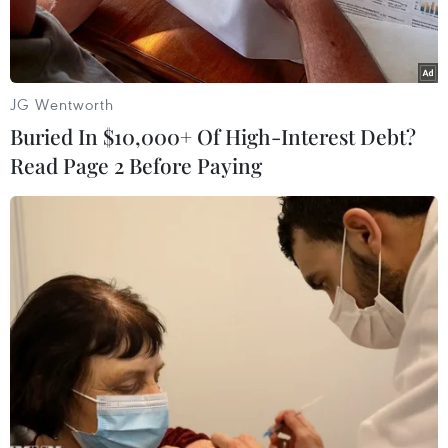
JG Wentworth
Buried In $10,000+ Of High-Interest Debt?
Read Page 2 Before Paying
Nguyên Thứ trưởng Bộ Văn hóa Thông tin Đỗ Quý Doãn (giữa),
Chủ tịch Hiệp hội Quảng cáo Việt Nam Nguyễn Trường Sơn
(trái) và Tổng Biên tập Tiếp thị & Gia đình.
Ngày 22/7, Lễ kỷ niệm 25 năm một chặng đường
của Tạp chí Tiếp thị & Gia đình đã được tổ chức
tại Hà Nội.
Lễ kỷ niệm có sự góp mặt của đại diện lãnh đạo
một số bộ, ban ngành; hơn 40 Tổng biên tập,