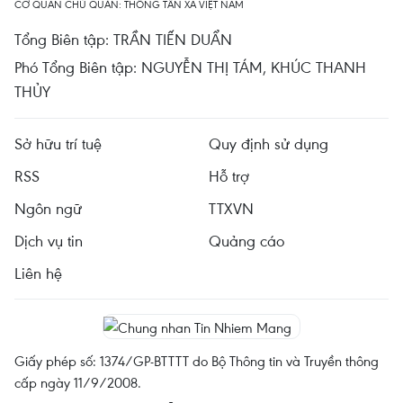
CƠ QUAN CHỦ QUẢN: THÔNG TẤN XÃ VIỆT NAM
Tổng Biên tập: TRẦN TIẾN DUẨN
Phó Tổng Biên tập: NGUYỄN THỊ TÁM, KHÚC THANH
THỦY
Sở hữu trí tuệ
Quy định sử dụng
RSS
Hỗ trợ
Ngôn ngữ
TTXVN
Dịch vụ tin
Quảng cáo
Liên hệ
Giấy phép số: 1374/GP-BTTTT do Bộ Thông tin và Truyền thông
cấp ngày 11/9/2008.