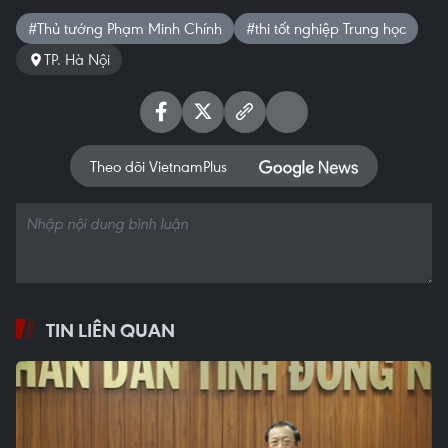
#Thủ tướng Phạm Minh Chính
#thi tốt nghiệp Trung học
TP. Hà Nội
Theo dõi VietnamPlus
TIN LIÊN QUAN