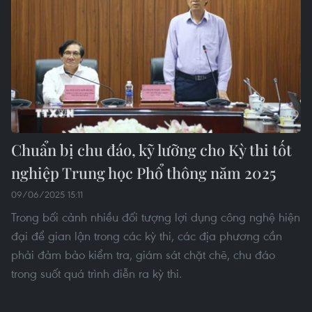
Chuẩn bị chu đáo, kỹ lưỡng cho Kỳ thi tốt
nghiệp Trung học Phổ thông năm 2025
09/06/2025 15:11
Trong bối cảnh nhiều đối tượng lợi dụng công nghệ hiện
đại để gian lận trong các kỳ thi, các địa phương cần
phải đảm bảo kiểm tra, giám sát chặt chẽ, chu đáo
trong suốt quá trình diễn ra kỳ thi.