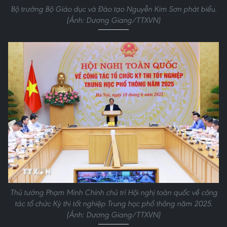
Bộ trưởng Bộ Giáo dục và Đào tạo Nguyễn Kim Sơn phát biểu.
(Ảnh: Dương Giang/TTXVN)
Thủ tướng Phạm Minh Chính chủ trì Hội nghị toàn quốc về công
tác tổ chức Kỳ thi tốt nghiệp Trung học phổ thông năm 2025.
(Ảnh: Dương Giang/TTXVN)