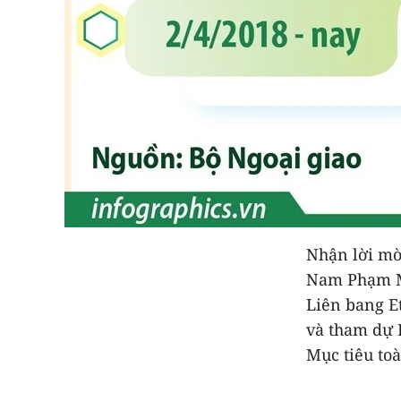
Nhận lời mờ
Nam Phạm M
Liên bang E
và tham dự 
Mục tiêu toà