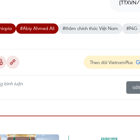
(TTXVN/
hiopia
#Abiy Ahmed Ali
#thăm chính thức Việt Nam
#P4G
Theo dõi VietnamPlus
GỬI