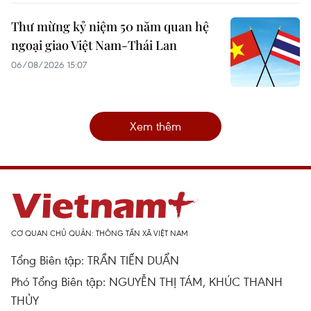
Thư mừng kỷ niệm 50 năm quan hệ
ngoại giao Việt Nam-Thái Lan
06/08/2026 15:07
Xem thêm
CƠ QUAN CHỦ QUẢN: THÔNG TẤN XÃ VIỆT NAM
Tổng Biên tập: TRẦN TIẾN DUẨN
Phó Tổng Biên tập: NGUYỄN THỊ TÁM, KHÚC THANH
THỦY