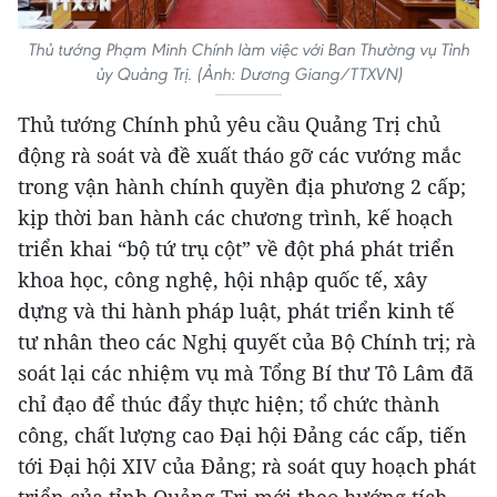
Thủ tướng Phạm Minh Chính làm việc với Ban Thường vụ Tỉnh
ủy Quảng Trị. (Ảnh: Dương Giang/TTXVN)
Thủ tướng Chính phủ yêu cầu Quảng Trị chủ
động rà soát và đề xuất tháo gỡ các vướng mắc
trong vận hành chính quyền địa phương 2 cấp;
kịp thời ban hành các chương trình, kế hoạch
triển khai “bộ tứ trụ cột” về đột phá phát triển
khoa học, công nghệ, hội nhập quốc tế, xây
dựng và thi hành pháp luật, phát triển kinh tế
tư nhân theo các Nghị quyết của Bộ Chính trị; rà
soát lại các nhiệm vụ mà Tổng Bí thư Tô Lâm đã
chỉ đạo để thúc đẩy thực hiện; tổ chức thành
công, chất lượng cao Đại hội Đảng các cấp, tiến
tới Đại hội XIV của Đảng; rà soát quy hoạch phát
triển của tỉnh Quảng Trị mới theo hướng tích