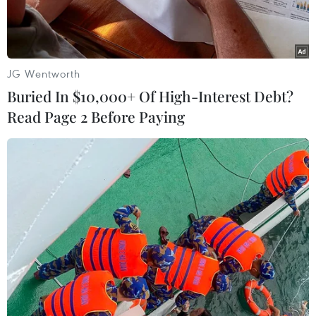
JG Wentworth
Buried In $10,000+ Of High-Interest Debt?
Read Page 2 Before Paying
Thủ tướng Tây Ban Nha Pedro Sanchez tuyên bố tổ chức tổng
tuyển cử trước thời hạn, tại Madrid ngày 29/5/2023. (Ảnh:
AFP/TTXVN)
Ngày 29/5, Thủ tướng Tây Ban Nha Pedro
Sanchez đã bất ngờ tuyên bố tổ chức tổng tuyển