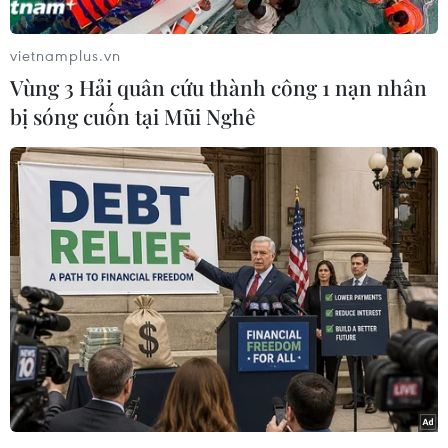
cử trước thời hạn vào trung tuần tháng 7 tới.
Tuyên bố được đưa ra một ngày sau kết quả
vietnamplus.vn
đáng buồn của đảng Công nhân Xã hội Tây Ban
Vùng 3 Hải quân cứu thành công 1 nạn nhân
Nha (PSOE) trong các cuộc bầu cử địa phương.
bị sóng cuốn tại Mũi Nghê
Phát biểu trên truyền hình, Thủ tướng Sanchez
cho biết ông đã thông báo tới Vua Felipe VI về
quyết định giải tán quốc hội và kêu gọi tổ chức
tổng tuyển cử sớm vào ngày 23/7.
Ông nhấn mạnh rằng trong vai trò người đứng
đầu Chính phủ và Chủ tịch đảng PSOE, cũng như
dựa trên kết quả cuộc bầu cử địa phương, ông
cho rằng cần đáp ứng nguyện vọng của người
dân.
Như vậy, cuộc tổng tuyển cử sẽ diễn ra sau khi