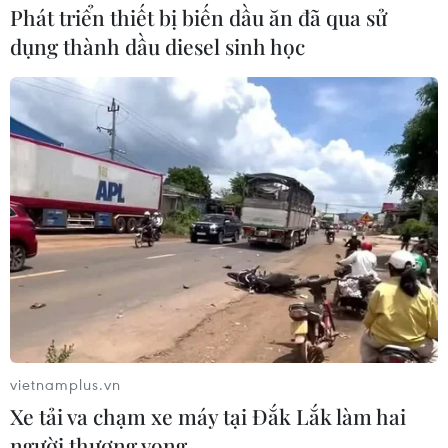
nữa vị thế của Thổ Nhĩ Kỳ bằng cách đầu tư vào lĩnh
Phát triển thiết bị biến dầu ăn đã qua sử
vực giao thông và năng lượng, vốn là cơ sở hạ tầng cơ
dụng thành dầu diesel sinh học
bản để phát triển lên tầm thế giới."
vietnamplus.vn
Xe tải va chạm xe máy tại Đắk Lắk làm hai
người thương vong