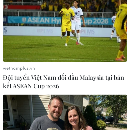
Cuộc biểu tình bắt nguồn từ lời kêu gọi của các đảng
bảo thủ, trong đó có đảng PP và Vox, phản đối việc
chính phủ xóa tội danh xúi giục nổi loạn, sửa đổi đạo
luật chống bạo lực tình dục.
vietnamplus.vn
Đội tuyển Việt Nam đối đầu Malaysia tại bán
kết ASEAN Cup 2026