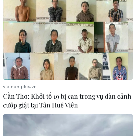
vietnamplus.vn
Cần Thơ: Khởi tố 19 bị can trong vụ dàn cảnh
cướp giật tại Tân Huê Viên