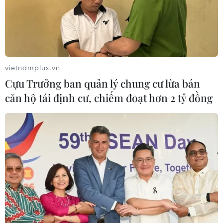
vietnamplus.vn
Cựu Trưởng ban quản lý chung cư lừa bán
căn hộ tái định cư, chiếm đoạt hơn 2 tỷ đồng
TIN CÙNG CHUYÊN MỤC
Iceland trước cuộc trưng cầu ý dân
về nối lại đàm phán gia nhập EU