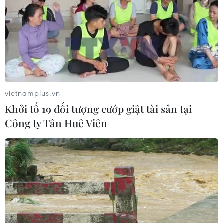
trí các chỉ huy tại mặt trận Ukraine
05/08/2026 15:26
Đâm dao ở trung tâm London, một
nữ nghi phạm bị bắt giữ
05/08/2026 15:07
vietnamplus.vn
Khởi tố 19 đối tượng cướp giật tài sản tại
Công ty Tân Huê Viên
Nhiều chuyến bay tại Đức chuyển
hướng do vật thể bay gần đường
băng
05/08/2026 10:54
Dự luật trừng phạt Nga của
Mỹ có thể khiến châu Âu chịu tác