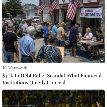
TIN LIÊN QUAN
JG Wentworth
$30k In Debt Relief Scandal: What Financial
Institutions Quietly Conceal
Tây Ban Nha: Hàng trăm nghìn người biểu
tình để phản đối chính phủ
21/01/2023 14:44