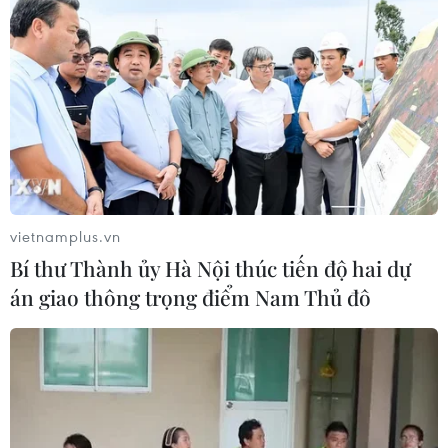
qua tháng đẫm máu nhất
05/08/2026 23:47
Đức điều tra vụ UAV gắn thuốc nổ
xuất hiện tại sân bay
05/08/2026 23:43
vietnamplus.vn
Bí thư Thành ủy Hà Nội thúc tiến độ hai dự
Bất ổn địa chính trị kìm hãm tăng
án giao thông trọng điểm Nam Thủ đô
trưởng Eurozone
05/08/2026 22:59
Tổng thống Nga thay đổi vị