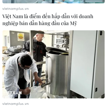
vietnamplus.vn
Việt Nam là điểm đến hấp dẫn với doanh
nghiệp bán dẫn hàng đầu của Mỹ
Tổng thống đắc cử Erdogan: 'Củng cố hơn
nữa vị thế của Thổ Nhĩ Kỳ'
29/05/2023 03:46
Tổng thống Thổ Nhĩ Kỳ khẳng định: "Tôi sẽ củng cố hơn
vietnamplus.vn