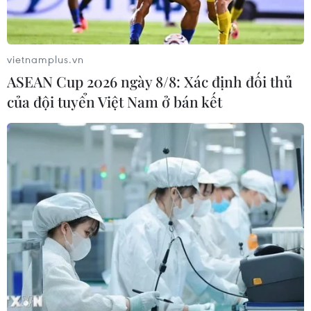
vietnamplus.vn
ASEAN Cup 2026 ngày 8/8: Xác định đối thủ
của đội tuyển Việt Nam ở bán kết
Tổng thống Hy Lạp bổ nhiệm thẩm phán
cấp cao làm thủ tướng tạm quyền
24/05/2023 11:49
Tuyên bố của Phủ Tổng thống Hy Lạp nêu rõ Tổng thống
Katerina Sakellaropoulou sẽ gặp thẩm phán cấp cao
Ioannis Sarmas để giao nhiệm vụ thành lập chính phủ
và tổ chức cuộc bầu cử mới.