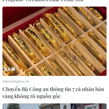
#Pedro Sanchez
#Vua Felipe VI
#Tổng tuyển cử
#Giải tán quốc hội
#Lạm phát
Tây Ban Nha
vietnamplus.vn
Theo dõi VietnamPlus
Chuyển Bộ Công an thông tin 7 cá nhân bán
vàng không rõ nguồn gốc