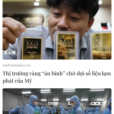
chủ động góp sức vào hội nhập quốc
tế
10/08/2026 08:48
Thành phố Hồ Chí Minh: Điểm
chuẩn tuyển sinh đại học phân hóa
theo nhóm ngành
10/08/2026 08:00
vietnamplus.vn
Tây Ninh: Hơn 3.000 mộ liệt
Thị trường vàng “án binh” chờ đợi số liệu lạm
sỹ đã được lấy mẫu ADN tìm danh
phát của Mỹ
tính
10/08/2026 07:53
Lâm Đồng xử lý căn cơ các tồn tại