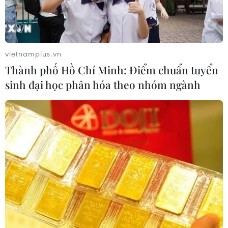
TIN CÙNG CHUYÊN MỤC
Tìm thấy cụ bà 89 tuổi tử vong sau 10
ngày mất tích
vietnamplus.vn
10/08/2026 10:48
Thành phố Hồ Chí Minh: Điểm chuẩn tuyển
sinh đại học phân hóa theo nhóm ngành
Thành phố Hồ Chí Minh gấp rút thu
hồi 22.000m2 đất, gỡ vướng hai dự
án cửa ngõ phía Đông
10/08/2026 10:40
Tuyển sinh Đại học năm 2026: Vì sao
điểm ngành công nghệ chạm trần?
10/08/2026 10:35