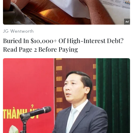
gồm 53 thànhviên.
Ông Nguyễn Minh Hồng, Thứ trưởng Bộ Thông
tin và Truyền thông được bầu lạigiữ chức Chủ
JG Wentworth
tịch Hội hữu nghị Việt Nam-Séc nhiệm kỳ 3.
Buried In $10,000+ Of High-Interest Debt?
Read Page 2 Before Paying
Tham dự có: đại diện Ban Đối ngoại Trung
ương, Bộ Ngoại giao, Bộ Nội vụ; Đại sứViệt Nam
tại Cộng hòa Séc Trương Mạnh Sơn; Đại sứ Cộng
hòa Séc tại Việt NamMartin Klepetko; Chủ tịch
Danh dự Hội Séc-Việt Marcel Winter, cùng đại
diện cáccơ quan hữu quan và gần 200 đại biểu
là hội viên Hội hữu nghị Việt Nam-Séc trêncả
nước.
Hội hữu nghị Việt Nam-Séc là một trong 99 tổ