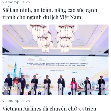
vietnamplus.vn
Siết an ninh, an toàn, nâng cao sức cạnh
CƠ QUAN CHỦ QUẢN: THÔNG TẤN XÃ VIỆT NAM
tranh cho ngành du lịch Việt Nam
Tổng Biên tập: TRẦN TIẾN DUẨN
Phó Tổng Biên tập: NGUYỄN THỊ TÁM, KHÚC THANH
THỦY
Sở hữu trí tuệ
Quy định sử dụng
RSS
Hỗ trợ
Ngôn ngữ
TTXVN
Dịch vụ tin
Quảng cáo
Liên hệ
vietnamplus.vn
Vietnam Airlines đã chuyên chở 7,5 triệu