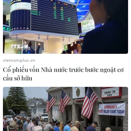
Nhân dịp này, ghi nhận những thành tích đóng
góp vào công tác đối ngoại nhân dânnói chung,
Liên hiệp các tổ chức hữu nghị Việt Nam đã trao
tặng Bức trướng; Kỷniệm chương "Vì hòa bình
hữu nghị giữa các dân tộc" và Bằng khen tặng
Hội hữunghị Việt Nam-Séc, một số tập thể và cá
nhân hội./.
vietnamplus.vn
Cổ phiếu vốn Nhà nước trước bước ngoặt cơ
Hoàng Thị Hoa (TTXVN)
cấu sở hữu