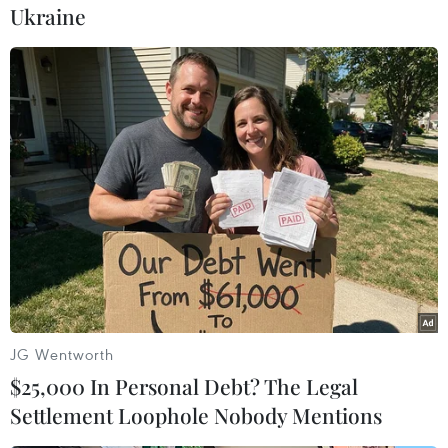
Ukraine
Bên cạnh đó, Hội cần quan tâm đến công tác
phát triển tổ chức thông qua việc thuhút nhiều
thành viên liên kết, mở rộng mạng lưới các tổ
chức thành viên trựcthuộc, đặc biệt thu hút sự
tham gia của lớp trẻ để tạo nền tảng lâu dài cho
hoạtđộng của hội.
Phó Chủ tịch Đôn Tuấn Phong, Đại sứ Cộng hòa
Séc tại Việt Nam Martin Klepetko,Chủ tịch Danh
dự Hội Séc-Việt Marcel Winter phát biểu cùng
bày tỏ tin tưởng, vớisự lãnh đạo của Ban Chấp
hành mới, với phương hướng và nhiệm vụ Đại
JG Wentworth
hội đề ra,Hội hữu nghị Việt Nam-Séc sẽ thu
$25,000 In Personal Debt? The Legal
được những thành tựu mới, góp phần xứng
Settlement Loophole Nobody Mentions
đángvào việc tăng cường, thúc đẩy quan hệ hữu