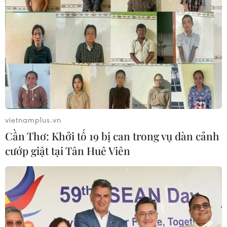
Mỹ chi hơn 2 tỷ USD thúc đẩy ngành
pin và khoáng sản nội địa
08/08/2026 08:16
Chủ sân Azteca lỗ hơn 47 triệu USD vì
World Cup 2026
vietnamplus.vn
08/08/2026 06:43
Cần Thơ: Khởi tố 19 bị can trong vụ dàn cảnh
cướp giật tại Tân Huê Viên
Dữ liệu việc làm Mỹ mở thêm dư địa
cho giá vàng trong tuần qua
08/08/2026 04:29