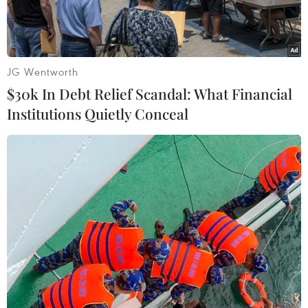
tiếp thị.
JG Wentworth
$30k In Debt Relief Scandal: What Financial
Institutions Quietly Conceal
Đóng gói nhân điều xuất khẩu tại Công ty LAFOOCO. (Ảnh:
Minh Hưng - TTXVN)
Bà Vũ Kim Hạnh, Chủ tịch Hội Doanh nghiệp
hàng Việt Nam chất lượng cao, cho biết nhờ vào
lợi thế xây dựng hàng loạt tổng kho ngoại quan