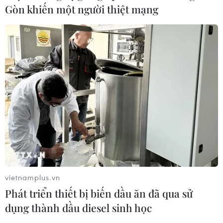
Gòn khiến một người thiệt mạng
TIN CÙNG CHUYÊN MỤC
vietnamplus.vn
Phát triển thiết bị biến dầu ăn đã qua sử
Vận tải biển toàn cầu tăng mạnh bất
chấp căng thẳng địa chính trị
dụng thành dầu diesel sinh học
09/08/2026 02:06