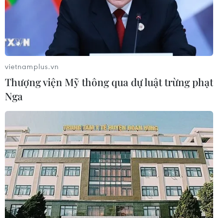
Áp dụng "luồng xanh" cho nhà đầu
tư dự án hạ tầng công nghiệp phía
Đông Đắk Lắk
08/08/2026 01:45
vietnamplus.vn
Quốc hội thảo luận dự án Luật Dầu
Thượng viện Mỹ thông qua dự luật trừng phạt
khí (sửa đổi), bảo đảm an ninh năng
Nga
lượng
08/08/2026 01:33
Việt Nam cần theo dõi chặt chẽ các
biện pháp phòng vệ thương mại tại
Canada
08/08/2026 00:39