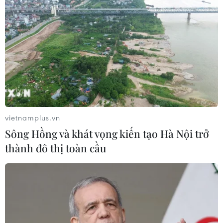
THỦY
Sở hữu trí tuệ
Quy định sử dụng
RSS
Hỗ trợ
Ngôn ngữ
TTXVN
Dịch vụ tin
Quảng cáo
Liên hệ
vietnamplus.vn
Sông Hồng và khát vọng kiến tạo Hà Nội trở
thành đô thị toàn cầu
Giấy phép số: 1374/GP-BTTTT do Bộ Thông tin và Truyền thông
cấp ngày 11/9/2008.
Quảng cáo: Phó TBT Nguyễn Thị Tám: 093.5958688, Email:
tamvna@gmail.com
Điện thoại: (024) 39411349 - (024) 39411348, Fax: (024)
39411348