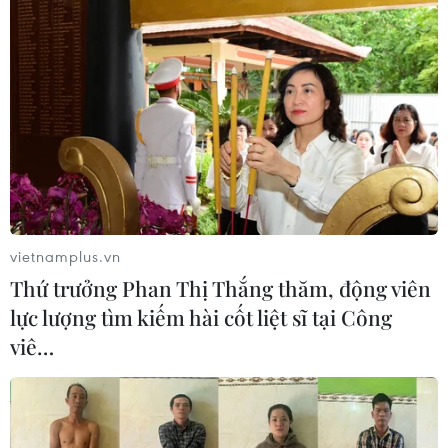
Chuyên gia Nhật Bản nói Việt Nam
nên ưu tiên sản xuất và đóng gói chip
bán dẫn
08/08/2026 13:28
Nông sản Việt Nam còn nhiều dư địa
tại thị trường Algeria
vietnamplus.vn
08/08/2026 12:55
Thứ trưởng Phan Thị Thắng thăm, động viên
lực lượng tìm kiếm hài cốt liệt sĩ tại Công
viê…
Động lực mới cho hợp tác thương
mại Việt Nam-Australia
08/08/2026 12:20