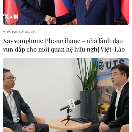
phố sẽ liên kết, kết nối các sàn
thương mại điện tử địa phương
với nhau và với sàn thương mại
điện tử phổ biến.
vietnamplus.vn
Xaysomphone Phomvihane - nhà lãnh đạo
vun đắp cho mối quan hệ hữu nghị Việt-Lào
Kết nối dữ liệu chống thất
thu thuế trong hoạt động
thương mại điện tử
Nhằm đẩy mạnh kết nối phục vụ
phát triển thương mại điện tử, Bộ
trưởng Bộ Tài chính yêu cầu các
Bộ, ngành tập trung đẩy mạnh về
dữ liệu; cụ thể dữ liệu phải bảo
mật, an toàn, “đúng, đủ, sạch,
sống.”