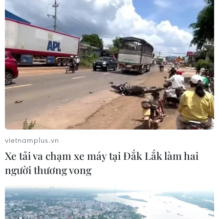
Hạn hán nghiêm trọng đe dọa "huyết
mạch" kinh tế châu Âu
07/08/2026 07:58
Xem thêm
vietnamplus.vn
Xe tải va chạm xe máy tại Đắk Lắk làm hai
người thương vong
CƠ QUAN CHỦ QUẢN: THÔNG TẤN XÃ VIỆT NAM
Tổng Biên tập: TRẦN TIẾN DUẨN
Phó Tổng Biên tập: NGUYỄN THỊ TÁM, KHÚC THANH