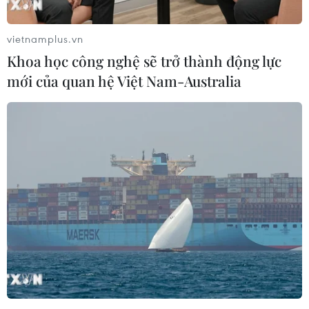
(TTXVN/Vietnam+)
vietnamplus.vn
Khoa học công nghệ sẽ trở thành động lực
mới của quan hệ Việt Nam-Australia
#doanh nghiệp Việt
#người tiêu dùng
#sàn thương mại điện tử
#logistics
TP. Hà Nội