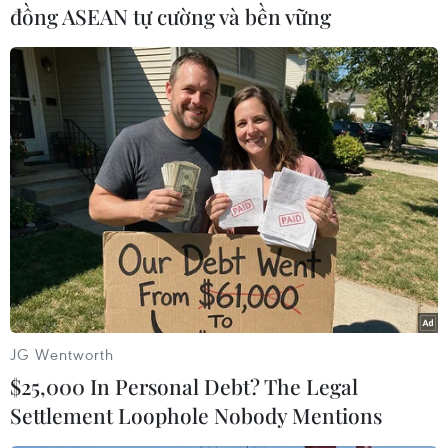
đồng ASEAN tự cường và bền vững
Còn theo ông Đặng Phúc Nguyên, Tổng Thư ký
Hiệp hội rau quả Việt Nam, để cạnh tranh sòng
phẳng với hàng hóa của Trung Quốc, quan trọng
nhất là nông dân và các doanh nghiệp Việt phải
cải tiến chất lượng giống, nâng cao năng suất
để đáp ứng được nhu cầu của thị trường. Cùng
với đó là nâng cao chất lượng vệ sinh an toàn
thực phẩm để nhận được sự tin tưởng của
người tiêu dùng trong nước.
JG Wentworth
$25,000 In Personal Debt? The Legal
Settlement Loophole Nobody Mentions