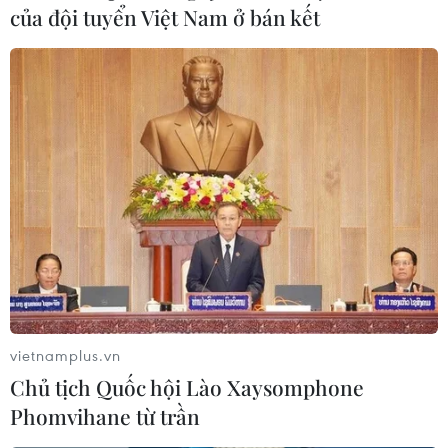
của đội tuyển Việt Nam ở bán kết
Nâng cao chất lượng nguồn nhân lực về
Thương mại Điện tử tại các địa phương
06/05/2024 10:23
Bộ Công Thương phối hợp với các địa phương, sàn
Thương mại Điện tử xuyên biên giới triển khai nhiều
chương trình kết nối Thương mại Điện tử kết hợp đào
tạo, tập huấn tại một số tỉnh, thành phố.
vietnamplus.vn
Chủ tịch Quốc hội Lào Xaysomphone
Phomvihane từ trần