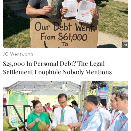
JG Wentworth
$25,000 In Personal Debt? The Legal
Settlement Loophole Nobody Mentions
Nga: Vụ tấn công hóa học tại Syria bị dàn
dựng nhờ mật vụ nước ngoài
13/04/2018 11:54
Ngoại trưởng Nga Sergei Lavrov tuyên bố Moskva có