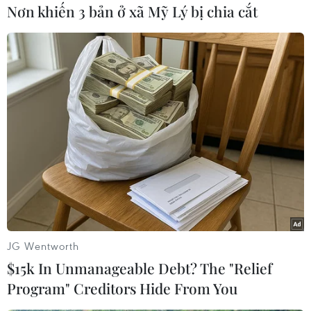
Nơn khiến 3 bản ở xã Mỹ Lý bị chia cắt
#Đồ chơi
#OPCW
#Vũ khí hóa học
#Thị trấn Douma
#Đông Ghouta
#tin tức
#tin tức mới nhất
#tin tức 24h
#tin tức mới nhất trong ngày
#tin tức thời sự
#tin tức hot
#tin tức an ninh
#tin tức hot
#an ninh
#an ninh nghệ an
#thời sự
#thời sự hôm nay
#bản tin thời sự
#tội phạm
#truy nã
#tội phạm hình sự
#hình sự
#công an
#vụ án
JG Wentworth
#phạm pháp
#pháp luật
#pháp đình
#xã hội
$15k In Unmanageable Debt? The "Relief
#an ninh xã hội
#chính trị
#VietnamPlus
#Vietnam
Program" Creditors Hide From You
#Plus
Syria