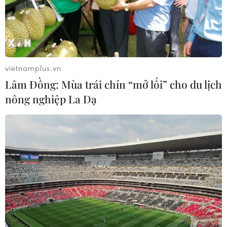
bằng chứng không thể chối cãi rằng vụ tấn công nghi
sử dụng vũ khí hóa học tại Syrira đã được dàn dựng với
sự trợ giúp của mật vụ nước ngoài.
vietnamplus.vn
Lâm Đồng: Mùa trái chín “mở lối” cho du lịch
nông nghiệp La Dạ
Nhóm điều tra viên quốc tế về vũ khí hóa