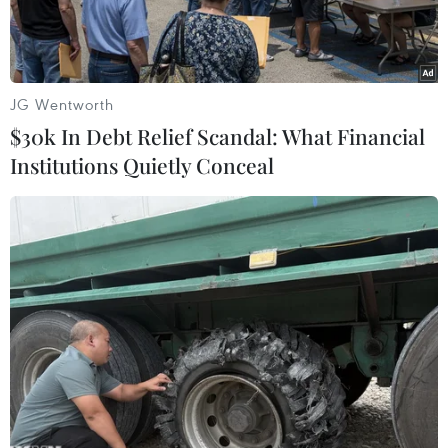
JG Wentworth
$30k In Debt Relief Scandal: What Financial
Institutions Quietly Conceal
Binh sỹ quân đội Syria. (Nguồn: THX/TTXVN)
Ngày 14/4, Tổ chức Cấm vũ khí hóa học (OPCW)
tuyên bố sẽ tiếp tục sứ mệnh điều tra vụ tấn
công nghi sử dụng vũ khí hóa học ở thị trấn
Douma, thuộc Đông Ghouta mà phương Tây cáo