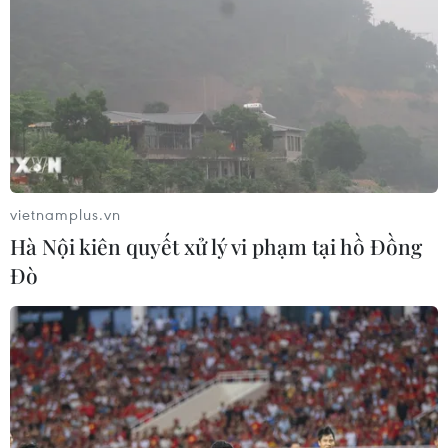
vietnamplus.vn
Hà Nội kiên quyết xử lý vi phạm tại hồ Đồng
Đò