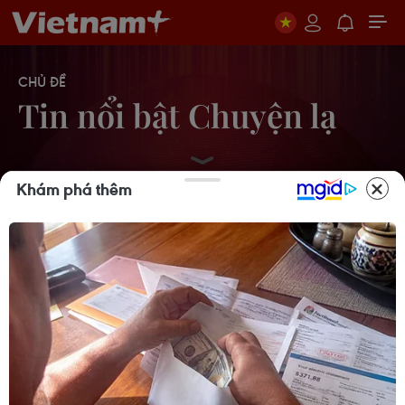
CHỦ ĐỀ
Tin nổi bật Chuyện lạ
Khám phá thêm
Australia phát hiện vàng ở trên gân lá
cây bạch đàn
23/10/2013 04:49
Nhật Bản trình làng robot giúp thu
hoạch dâu tây
25/09/2013 11:53