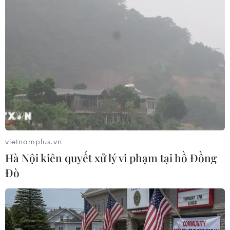
ngay trên phố
26/03/2013 08:52
Lập kỷ lục Guinness ngâm mình
trong tuyết 60 phút
29/01/2013 08:55
Nam Phi truy bắt 15.000 con cá sấu
vietnamplus.vn
xổng chuồng
Hà Nội kiên quyết xử lý vi phạm tại hồ Đồng
26/01/2013 10:44
Đò
Cá ngừ Nhật Bản được bán đấu giá
tới 1,76 triệu USD