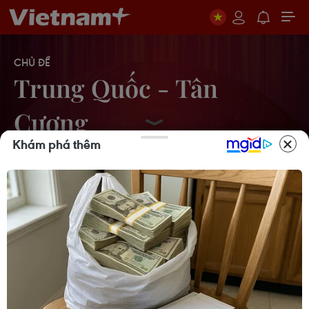
CHỦ ĐỀ
Trung Quốc - Tân
Cương
Khám phá thêm
Trung Quốc: Nhiều Đảng viên tham
gia "khủng bố" tại Tân Cương
26/11/2015 03:10
40 phần tử nổi loạn chết trong hàng