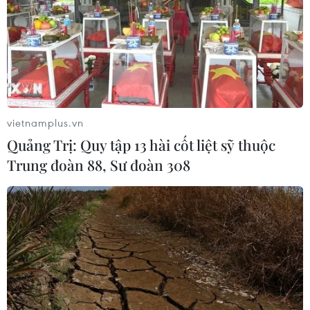
Hoàn thành cơ sở dữ liệu quốc gia về đất
đai trong năm 2026
vietnamplus.vn
06/05/2026 08:10
Quảng Trị: Quy tập 13 hài cốt liệt sỹ thuộc
Phó Thủ tướng Hồ Quốc Dũng yêu cầu các bộ, ngành,
Trung đoàn 88, Sư đoàn 308
địa phương tập trung tối đa nguồn lực, quyết tâm không
để chậm tiến độ, bảo đảm hoàn thành cơ sở dữ liệu
quốc gia về đất đai trong năm 2026.