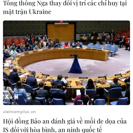
Tổng thống Nga thay đổi vị trí các chỉ huy tại
mặt trận Ukraine
#Nghị quyết 29/2026/QH16
#xử lý vi phạm đất đai
#quản lý đất đai
#dự án tồn đọng
Theo dõi VietnamPlus
vietnamplus.vn
Hội đồng Bảo an đánh giá về mối đe dọa của
TIN LIÊN QUAN
IS đối với hòa bình, an ninh quốc tế