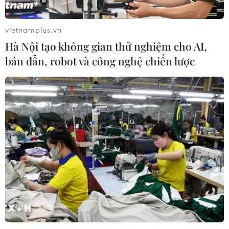
thị trường bất động sản phát triển
lành mạnh
vietnamplus.vn
29/07/2026 10:26
Hà Nội tạo không gian thử nghiệm cho AI,
bán dẫn, robot và công nghệ chiến lược
Nhà nước điều tiết, kiểm soát và
quyết định giá đất
29/07/2026 06:11
Đà Nẵng bổ sung thêm quỹ đất phát
triển nhà ở xã hội
28/07/2026 07:02
Đà Nẵng lên phương án tái định cư
cho hộ dân di dời khỏi chung cư