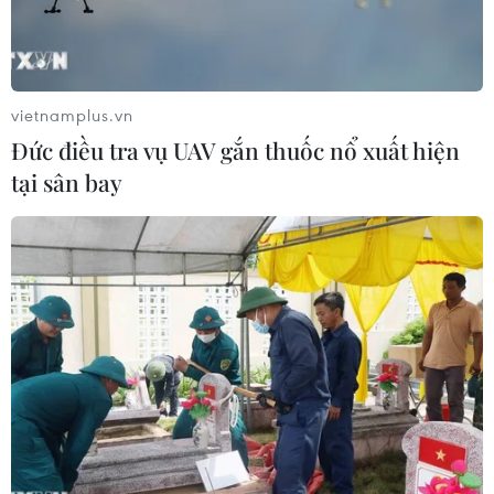
vietnamplus.vn
Đức điều tra vụ UAV gắn thuốc nổ xuất hiện
tại sân bay
Ảnh minh họa. (Ảnh: Hồng Đạt/TTXVN)
Phó Thủ tướng Nguyễn Văn Thắng vừa ký Quyết
định số 1020/QĐ-TTg ban hành Kế hoạch triển
khai thi hành Nghị quyết số 29/2026/QH16 ngày
24/4/2026 của Quốc hội về cơ chế, chính sách