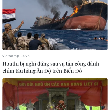
phạm pháp luật về đất đai
10/05/2026 07:49
Nghị quyết số 29/2026/QH16 quy định cơ chế, chính
sách đặc thù về xử lý các hành vi vi phạm pháp luật về
đất đai tại các dự án, công trình nhưng vì mục đích phát
triển kinh tế-xã hội, vì mục đích bảo đảm quốc phòng,
an ninh và không tham nhũng xảy ra trước ngày
1/8/2024.
vietnamplus.vn
Houthi bị nghi đứng sau vụ tấn công đánh
chìm tàu hàng Ấn Độ trên Biển Đỏ