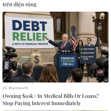
trên diện rộng
(TTXVN/Vietnam+)
JG Wentworth
#Hà Tĩnh
#Bình Dương
#Chính sách đối ngoại
Owning $10k+ In Medical Bills Or Loans?
Stop Paying Interest Immediately
#Bảo hiểm
#Bồi thường
#Trục lợi
#Môi trường đầu tư
#Sản xuất kinh doanh