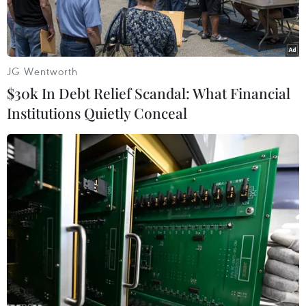
JG Wentworth
$30k In Debt Relief Scandal: What Financial
Institutions Quietly Conceal
(Ảnh minh họa: Trần Việt/TTXVN)
Đại diện Cục Quản lý và Giám sát Bảo hiểm (Bộ
Tài chính) vừa có buổi làm việc với lãnh đạo Ủy
ban Nhân dân các tỉnh Hà Tĩnh và Bình Dương
về tình hình thiệt hại của các doanh nghiệp trên
địa bàn.