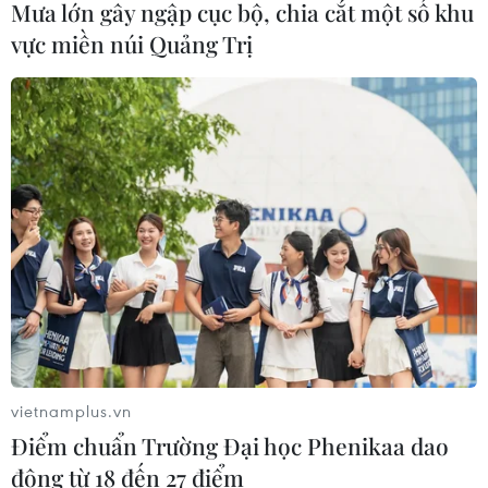
Mưa lớn gây ngập cục bộ, chia cắt một số khu
vực miền núi Quảng Trị
Xem thêm
CƠ QUAN CHỦ QUẢN: THÔNG TẤN XÃ VIỆT NAM
Tổng Biên tập: TRẦN TIẾN DUẨN
Phó Tổng Biên tập: NGUYỄN THỊ TÁM, KHÚC THANH
THỦY
Sở hữu trí tuệ
Quy định sử dụng
vietnamplus.vn
RSS
Hỗ trợ
Điểm chuẩn Trường Đại học Phenikaa dao
động từ 18 đến 27 điểm
Ngôn ngữ
TTXVN