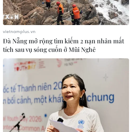
vietnamplus.vn
Đà Nẵng mở rộng tìm kiếm 2 nạn nhân mất
TIN CÙNG CHUYÊN MỤC
tích sau vụ sóng cuốn ở Mũi Nghê
Thêm dư địa dòng tiền cho doanh
nghiệp nhỏ và vừa từ chính sách
thuế
09/08/2026 14:15
Những giấc mơ bay cất cánh từ
Vietjet
09/08/2026 09:11