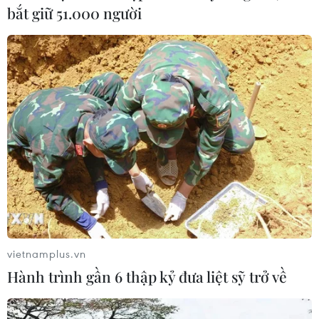
bắt giữ 51.000 người
Thưởng vượt kế hoạch: động lực còn
thiếu cho doanh nghiệp dẫn dắt
07/08/2026 04:01
Hãng BMW bắt đầu sản xuất hàng
loạt mẫu xe thuần điện “thế hệ mới”
07/08/2026 01:52
Tiêu chí mới phân loại doanh nghiệp
để thực hiện cơ cấu lại vốn nhà nước
vietnamplus.vn
06/08/2026 15:08
Hành trình gần 6 thập kỷ đưa liệt sỹ trở về