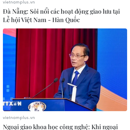
vietnamplus.vn
Đà Nẵng: Sôi nổi các hoạt động giao lưu tại
Lễ hội Việt Nam - Hàn Quốc
Bồi thường, hỗ trợ thuế cho doanh nghiệp
bị đập phá
18/05/2014 12:44
Bộ Tài chính vừa có văn bản yêu cầu các đơn vị trong
ngành giải quyết bồi thường, hỗ trợ các doanh nghiệp
bị thiệt hại vì hành vi biểu tình quá khích của một số
người thời gian qua.
vietnamplus.vn
Ngoại giao khoa học công nghệ: Khi ngoại