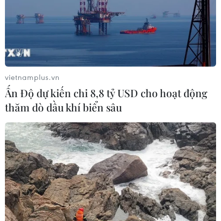
vietnamplus.vn
Ấn Độ dự kiến chi 8,8 tỷ USD cho hoạt động
thăm dò dầu khí biển sâu