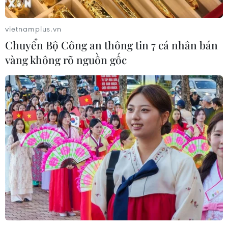
Việt Nam cam kết sẽ đảm bảo an toàn cho
các doanh nghiệp
vietnamplus.vn
19/05/2014 14:54
Chuyển Bộ Công an thông tin 7 cá nhân bán
Theo Chủ tịch VCCI, Việt Nam thực hiện mọi biện pháp
vàng không rõ nguồn gốc
cần thiết để đảm bảo an ninh và an toàn tính mạng, tài
sản và quyền lợi của các tổ chức nước ngoài, doanh
nghiệp và các cá nhân tại Việt Nam.