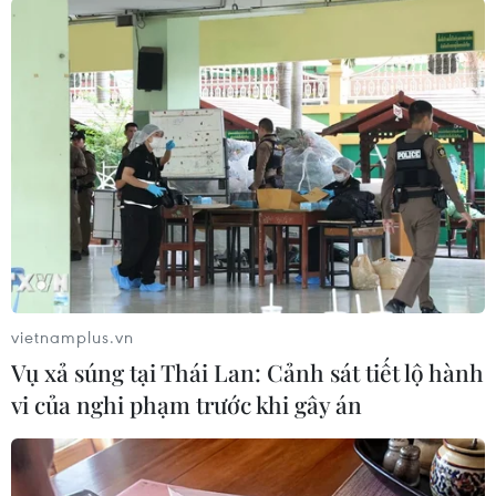
Bình Dương
Hà Tĩnh
Tp. Hồ Chí Minh
Theo dõi VietnamPlus
TIN LIÊN QUAN
vietnamplus.vn
Vụ xả súng tại Thái Lan: Cảnh sát tiết lộ hành
vi của nghi phạm trước khi gây án