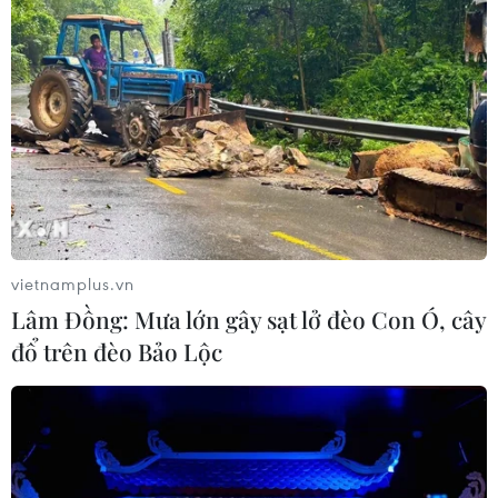
vietnamplus.vn
Lâm Đồng: Mưa lớn gây sạt lở đèo Con Ó, cây
đổ trên đèo Bảo Lộc