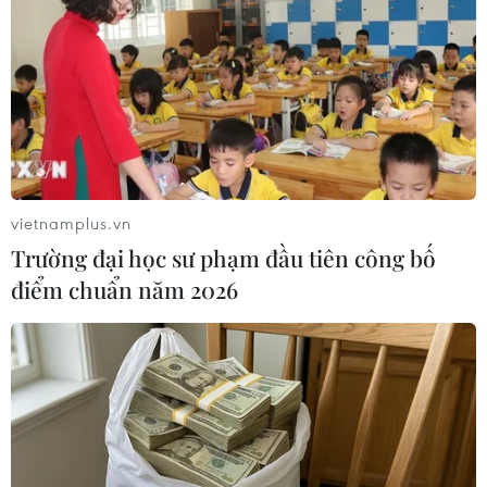
vietnamplus.vn
Trường đại học sư phạm đầu tiên công bố
điểm chuẩn năm 2026
Bình Dương dành 650 tỷ đồng chi trả bảo
hiểm thất nghiệp
20/05/2014 11:47
Cơ quan Bảo hiểm xã hội tỉnh Bình Dương dành 650 tỷ
đồng chi trả bảo hiểm thất nghiệp cho công nhân tạm
ngừng việc làm sau khi 12 doanh nghiệp bị cháy.