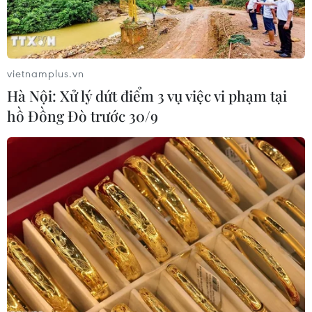
Hầu hết doanh nghiệp tại Bình Phước, Bình Dương, Hải
Phòng, TP. HCM bắt đầu làm việc trở lại bình thường
sau khi ngừng sản xuất do bị ảnh hưởng từ việc công
nhân phản đối Trung Quốc.
vietnamplus.vn
Hà Nội: Xử lý dứt điểm 3 vụ việc vi phạm tại
hồ Đồng Đò trước 30/9