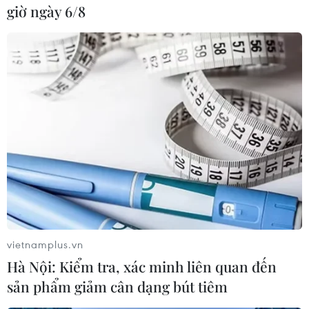
giờ ngày 6/8
#Trung Quốc
#Sách Xanh
#Chống tham nhũng
vietnamplus.vn
#Trường học
#Khám chữa bệnh
Anh
Hà Nội: Kiểm tra, xác minh liên quan đến
Trung Quốc
sản phẩm giảm cân dạng bút tiêm