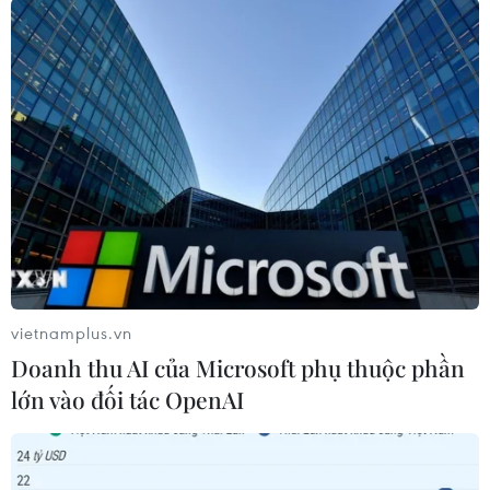
Theo dõi VietnamPlus
TIN CÙNG CHUYÊN MỤC
Làn sóng tấn công mạng nhằm vào
các quỹ đầu cơ lớn của Mỹ
vietnamplus.vn
06/08/2026 06:47
Doanh thu AI của Microsoft phụ thuộc phần
lớn vào đối tác OpenAI
Anh công bố kết quả điều tra ban
đầu vụ đâm dao ở trung tâm London