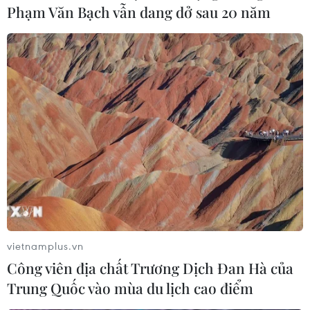
Phạm Văn Bạch vẫn dang dở sau 20 năm
trẻ mắc ung thư
04/08/2026 14:10
Hàn Quốc ban hành cảnh báo nắng
nóng cao nhất tại thủ đô Seoul
04/08/2026 12:37
Trung Quốc duy trì cảnh báo mưa
lớn và dông mạnh
04/08/2026 11:59
vietnamplus.vn
Công viên địa chất Trương Dịch Đan Hà của
“Tỏa sáng Nghị lực Việt” 2026 đồng
Trung Quốc vào mùa du lịch cao điểm
hành cùng thanh niên khuyết tật