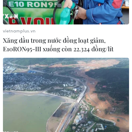
quả.
vietnamplus.vn
Xăng dầu trong nước đồng loạt giảm,
E10RON95-III xuống còn 22.324 đồng/lít
Các loại robot phục hồi chức năng, robot điều dưỡng và robot
bạn đồng hành... sẽ được triển khai để hỗ trợ người cao tuổi
trong sinh hoạt cá nhân, tập luyện phục hồi chức năng và giải
trí. (Nguồn: Sixthtone)
Nhằm giải quyết thách thức do dân số già hóa
nhanh chóng, thành phố Thượng Hải (Trung
Quốc) đã khởi động một kế hoạch toàn diện