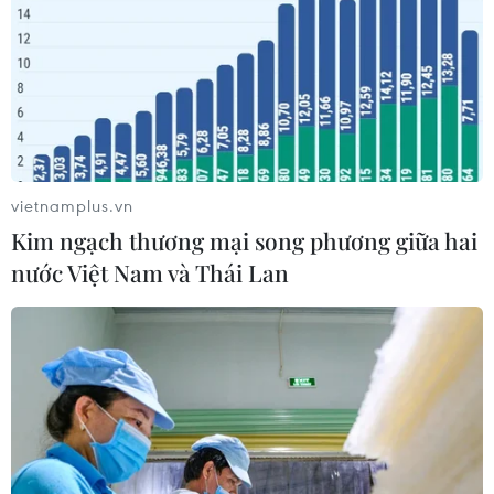
trước ở Hàn Quốc ​
04/08/2026 23:22
Đến năm 2030, Việt Nam làm chủ tối
thiểu 10 công nghệ lõi
04/08/2026 15:34
vietnamplus.vn
Kim ngạch thương mại song phương giữa hai
nước Việt Nam và Thái Lan
Việt Nam trong làn sóng AI toàn cầu
qua báo cáo của Nhóm Ngân hàng
Thế giới
04/08/2026 14:19
Ngành Trí tuệ Nhân tạo của Trung
Quốc vượt mốc 1.200 tỷ NDT trong