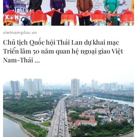
Trí tuệ Nhân tạo: Các trường đại học
vietnamplus.vn
Trung Quốc tăng cường đào tạo về AI
Chủ tịch Quốc hội Thái Lan dự khai mạc
19/06/2024 08:35
Triển lãm 50 năm quan hệ ngoại giao Việt
Trung Quốc đang nỗ lực tìm kiếm mô hình và con
Nam-Thái …
đường mới để phát triển Trí tuệ Nhân tạo (AI), đặc biệt
là hiện nay nhiều trường đại học đang tăng cường đào
tạo nhân tài Trí tuệ Nhân tạo.