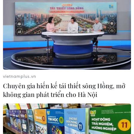
vietnamplus.vn
#Ứng dụng AI
#Người cao tuổi
Trung Quốc
Chuyên gia hiến kế tái thiết sông Hồng, mở
không gian phát triển cho Hà Nội
Theo dõi VietnamPlus