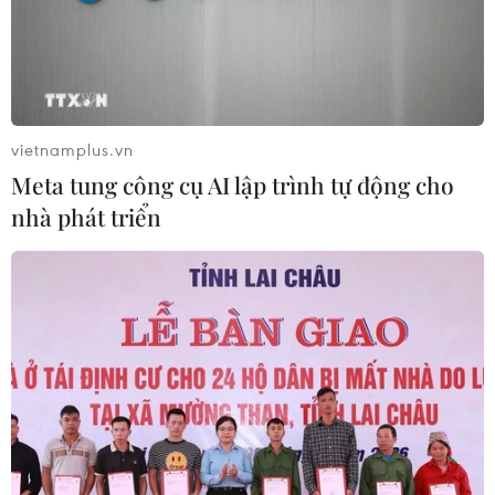
Tây Ninh: Tạo điều kiện hình thành
doanh nghiệp công nghệ chiến lược
06/08/2026 04:45
vietnamplus.vn
Meta tung công cụ AI lập trình tự động cho
nhà phát triển
Việt Nam hướng tới làm
chủ 10 công nghệ lõi vào năm 2030
06/08/2026 04:38
Ngày An ninh mạng Việt Nam: Kiến
tạo không gian mạng an toàn, nhân
văn
06/08/2026 02:49