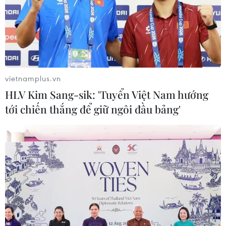
xin cấp bằng sáng chế AI tạo sinh
03/07/2024 11:06
Hầu hết các bằng sáng chế GenAI cho đến nay đều
được nộp từ Trung Quốc, với hơn 38.000 trong khoảng
từ năm 2014-2023, nhiều gấp 6 lần so với Mỹ, ở vị trí thứ
vietnamplus.vn
hai với 6.276 sáng chế.
HLV Kim Sang-sik: 'Tuyển Việt Nam hướng
tới chiến thắng để giữ ngôi đầu bảng'