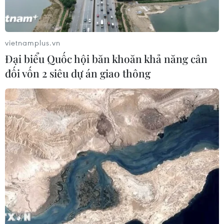
vietnamplus.vn
Đại biểu Quốc hội băn khoăn khả năng cân
đối vốn 2 siêu dự án giao thông
Các công ty Trung Quốc ứng dụng AI vào
phát triển robot tình dục
21/06/2024 01:48
Các công ty Trung Quốc đang phát triển thế hệ búp bê
tình dục mới, được hỗ trợ bởi AI và trang bị cảm biến,
có thể phản ứng bằng cả chuyển động và lời nói giúp
nâng cao đáng kể trải nghiệm người dùng.