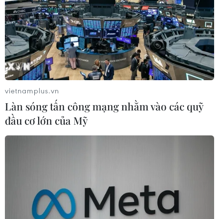
vietnamplus.vn
TIN CÙNG CHUYÊN MỤC
Làn sóng tấn công mạng nhằm vào các quỹ
Meta tung công cụ AI lập trình tự
đầu cơ lớn của Mỹ
động cho nhà phát triển
06/08/2026 06:40
Doanh thu AI của Microsoft phụ
thuộc phần lớn vào đối tác OpenAI
06/08/2026 06:31