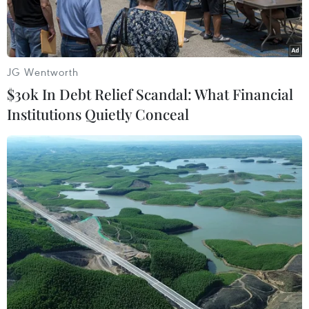
tra do vi phạm kỷ luật và pháp luật nghiêm trọng.
JG Wentworth
$30k In Debt Relief Scandal: What Financial
Institutions Quietly Conceal
Theo Bloomberg thì Tập đoàn Nhôm Chalco của Trung Quốc đã
thua lỗ trong nhiều năm qua (Nguồn: Bloomberg)
Ngày 15/9, Uỷ ban Kiểm tra Kỷ luật Trung ương
Trung Quốc thông báo ông Tôn Triệu Học, Tổng