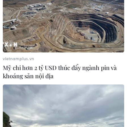
vietnamplus.vn
Mỹ chi hơn 2 tỷ USD thúc đẩy ngành pin và
khoáng sản nội địa