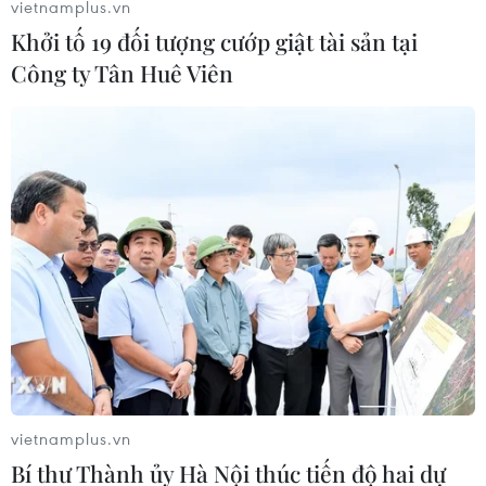
vietnamplus.vn
Khởi tố 19 đối tượng cướp giật tài sản tại
Công ty Tân Huê Viên
vietnamplus.vn
Bí thư Thành ủy Hà Nội thúc tiến độ hai dự