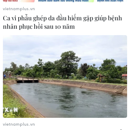
hụt viện trợ
vietnamplus.vn
05/08/2026 06:41
Ca vi phẫu ghép da đầu hiếm gặp giúp bệnh
nhân phục hồi sau 10 năm
Xem thêm
CƠ QUAN CHỦ QUẢN: THÔNG TẤN XÃ VIỆT NAM
Tổng Biên tập: TRẦN TIẾN DUẨN
Phó Tổng Biên tập: NGUYỄN THỊ TÁM, KHÚC THANH
THỦY
Sở hữu trí tuệ
Quy định sử dụng
vietnamplus.vn