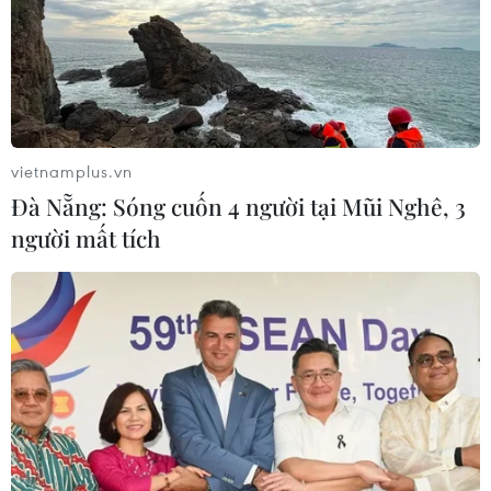
vietnamplus.vn
Đà Nẵng: Sóng cuốn 4 người tại Mũi Nghê, 3
TIN CÙNG CHUYÊN MỤC
người mất tích
Việt Nam-Ấn Độ thúc đẩy hợp tác
nghiên cứu, đào tạo và tư vấn chính
sách
08/08/2026 10:28
Chuyên gia Australia: Quan hệ Việt
Nam-Australia có độ tin cậy chính trị