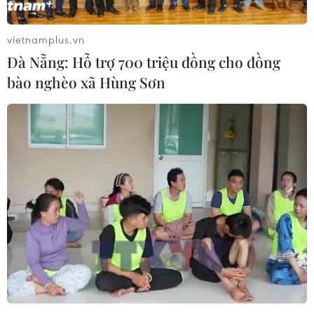
vietnamplus.vn
Đà Nẵng: Hỗ trợ 700 triệu đồng cho đồng
bào nghèo xã Hùng Sơn
Thông điệp qua vụ Chu Vĩnh Khang: Ai
cũng bị hạ gục!
02/08/2014 05:59
Bằng việc nhằm mục tiêu vào Chu Vĩnh Khang và Từ Tài
Hậu, các quan chức đang tại nhiệm sẽ cảm thấy rằng
sự an toàn của họ không được đảm bảo ngay cả khi họ
có thể sống sót qua đợt này và về hưu”.