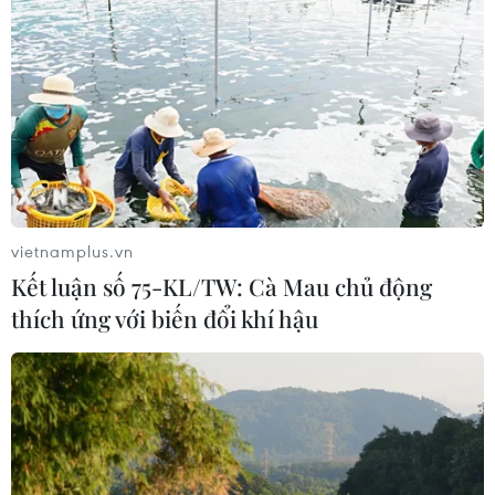
Trung Quốc vận hành giàn phát điện
gió nổi đầu tiên chịu được bão cấp 17
06/08/2026 11:20
Hàn Quốc xác nhận Triều Tiên
phóng ít nhất 1 tên lửa đạn đạo tầm
ngắn
vietnamplus.vn
06/08/2026 09:41
Kết luận số 75-KL/TW: Cà Mau chủ động
thích ứng với biến đổi khí hậu
Quân đội Hàn Quốc thông báo Triều
Tiên phóng vật thể chưa xác định
06/08/2026 08:31
Dấu mốc quan trọng trong quan hệ