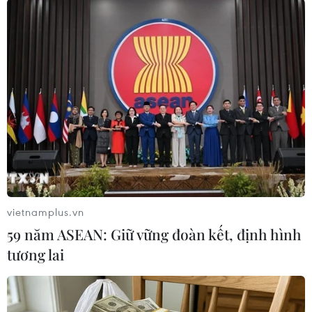
Trung Quốc điều tra, xét xử hàng loạt
quan chức cấp cao
vietnamplus.vn
12/09/2014 23:42
59 năm ASEAN: Giữ vững đoàn kết, định hình
Ngày 12/9, trang web của Ủy ban Kiểm tra Kỷ luật
tương lai
Trung ương Trung Quốc cho biết cơ quan này đã tiến
hành điều tra đối với hai quan chức cấp cao của tỉnh
Liêu Ninh.