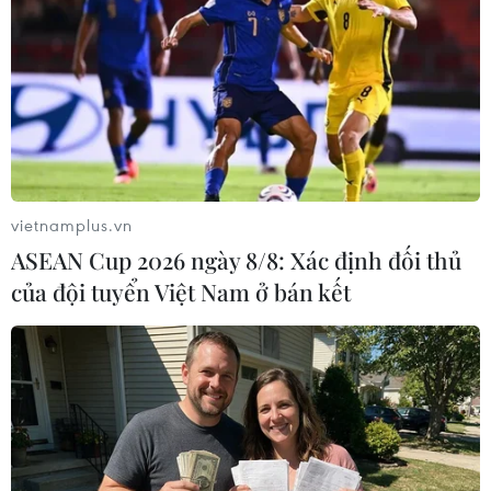
Cựu Phó Chủ tịch Quân ủy Trung ương Trung Quốc
Quách Bá Hùng đang bị một đơn vị đặc nhiệm điều tra
về hành vi "nhận tiền để giúp người khác thăng quan
tiến chức."
vietnamplus.vn
ASEAN Cup 2026 ngày 8/8: Xác định đối thủ
của đội tuyển Việt Nam ở bán kết