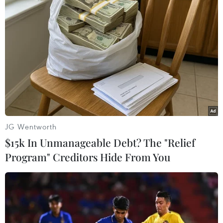
JG Wentworth
$15k In Unmanageable Debt? The "Relief
Program" Creditors Hide From You
Cựu Phó Chủ tịch Quân ủy Trung Quốc bị
điều tra tham nhũng
12/08/2014 07:58