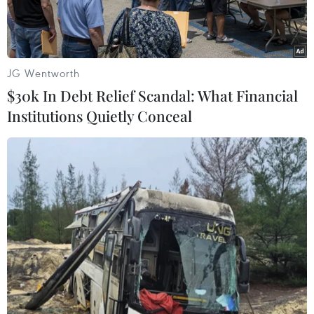
JG Wentworth
$30k In Debt Relief Scandal: What Financial
Institutions Quietly Conceal
Bộ trưởng Ngoại giao Trung Quốc Vương Nghị. (Nguồn:
Kyodo/TTXVN)
Reuters đưa tin ngày 23/4, Ngoại trưởng Trung
Quốc Vương Nghị đã lên tiếng trấn an Pakistan
rằng mối quan hệ giữa hai nước vững mạnh
hơn bao giờ hết và sẽ "không bao giờ sa sút."