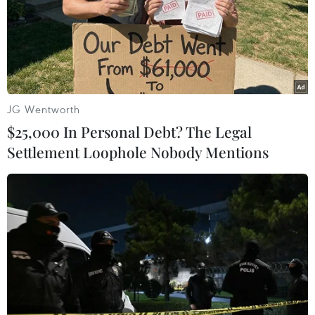
Ngân hàng nhà nước Pakistan cho hay họ đã có các
biện pháp liên quan tới chính sách "toàn diện" để đảm
bảo rằng các hoạt động xuất nhập khẩu và giao dịch
tài chính có thể sử dụng nhân dân tệ.
JG Wentworth
$25,000 In Personal Debt? The Legal
Settlement Loophole Nobody Mentions