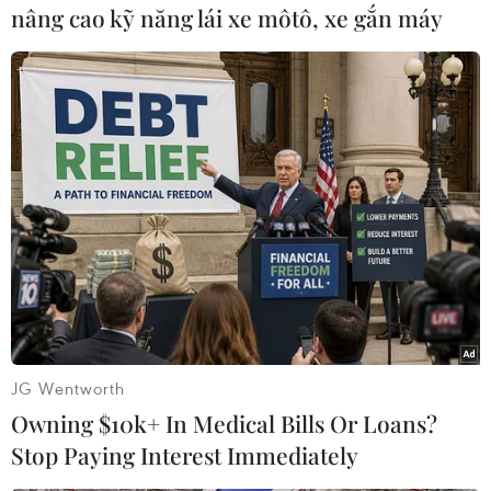
nâng cao kỹ năng lái xe môtô, xe gắn máy
#Thiết bị an ninh
#Trung Quốc
#Pakistan
#Vương Nghị
#tin tức
#tin tức mới nhất
JG Wentworth
#tin tức 24h
#tin tức mới nhất trong ngày
Owning $10k+ In Medical Bills Or Loans?
Stop Paying Interest Immediately
#tin tức thời sự
#tin tức hot
#tin tức an ninh
#tin tức hot
#an ninh
#an ninh nghệ an
#thời sự