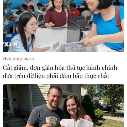
gọi phiến quân Taliban tham gia đàm phán hòa bình.
vietnamplus.vn
Cắt giảm, đơn giản hóa thủ tục hành chính
dựa trên dữ liệu phải đảm bảo thực chất
Pakistan, Trung Quốc sử dụng nhân dân
tệ trong thương mại song phương
03/01/2018 02:29