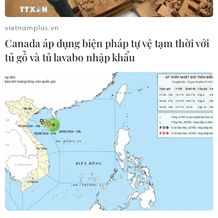
vietnamplus.vn
Canada áp dụng biện pháp tự vệ tạm thời với
Ấn Độ chỉ trích Sáng kiến "Vành đai và con
tủ gỗ và tủ lavabo nhập khẩu
đường" của Trung Quốc
06/04/2018 12:43
Bộ Ngoại giao Ấn Độ tuyên bố Sáng kiến "Vành đai và
con đường" (BRI) của Trung Quốc đã vi phạm chủ
quyền và sự toàn vẹn lãnh thổ của Ấn Độ.