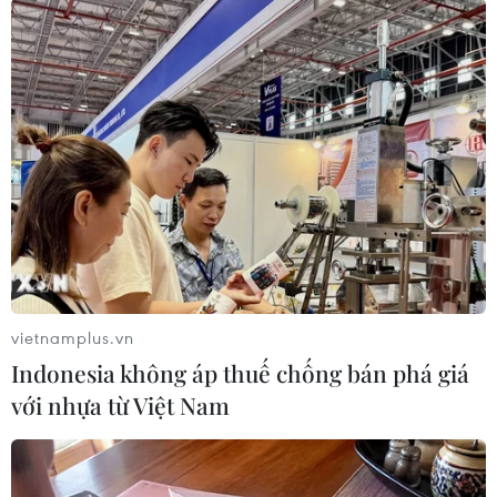
#thời sự hôm nay
#bản tin thời sự
#tội phạm
#truy nã
#tội phạm hình sự
#hình sự
#công an
#vụ án
#phạm pháp
#pháp luật
#pháp đình
#xã hội
#an ninh xã hội
#chính trị
#VietnamPlus
#Vietnam
#Plus
Pakistan
Trung Quốc
Theo dõi VietnamPlus
vietnamplus.vn
Indonesia không áp thuế chống bán phá giá
với nhựa từ Việt Nam
TIN LIÊN QUAN