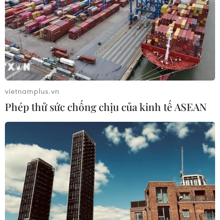
TIN CÙNG CHUYÊN MỤC
Cần Thơ thúc đẩy hợp tác du lịch với
đối tác Hàn Quốc
vietnamplus.vn
07/08/2026 12:46
Phép thử sức chống chịu của kinh tế ASEAN
Hàn Quốc áp dụng ưu đãi thuế hỗ
trợ 6 ngành công nghiệp chiến lược
07/08/2026 10:21
Trung Quốc hoàn thành bản đồ địa