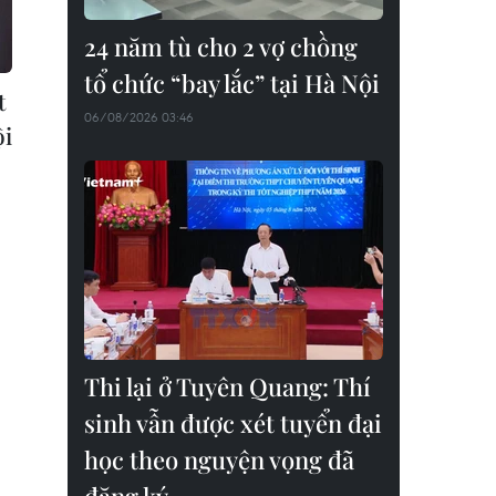
24 năm tù cho 2 vợ chồng
tổ chức “bay lắc” tại Hà Nội
t
06/08/2026 03:46
ội
Thi lại ở Tuyên Quang: Thí
sinh vẫn được xét tuyển đại
học theo nguyện vọng đã