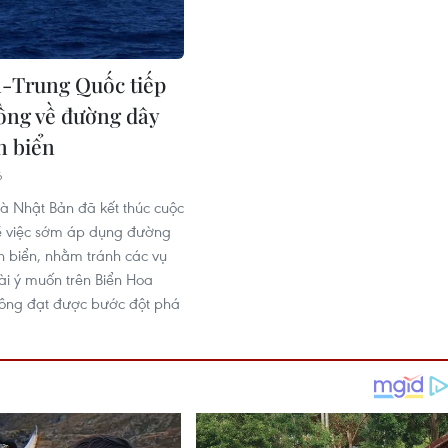
-Trung Quốc tiếp
đồng về đường dây
n biển
6
à Nhật Bản đã kết thúc cuộc
 việc sớm áp dụng đường
n biển, nhằm tránh các vụ
i ý muốn trên Biển Hoa
ông đạt được bước đột phá