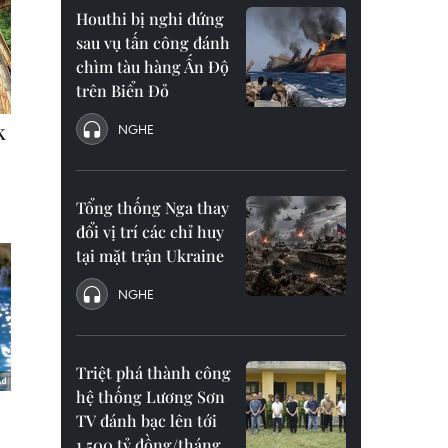
Houthi bị nghi đứng
sau vụ tấn công đánh
chìm tàu hàng Ấn Độ
trên Biển Đỏ
NGHE
Tổng thống Nga thay
đổi vị trí các chỉ huy
tại mặt trận Ukraine
NGHE
Triệt phá thành công
hệ thống Lương Sơn
TV đánh bạc lên tới
1.500 tỷ đồng/tháng