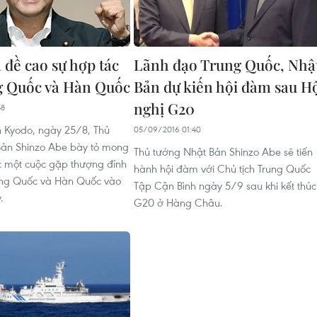
 đề cao sự hợp tác
Lãnh đạo Trung Quốc, Nhậ
g Quốc và Hàn Quốc
Bản dự kiến hội đàm sau H
nghị G20
58
n Kyodo, ngày 25/8, Thủ
05/09/2016 01:40
Bản Shinzo Abe bày tỏ mong
Thủ tướng Nhật Bản Shinzo Abe sẽ tiến
 một cuộc gặp thượng đỉnh
hành hội đàm với Chủ tịch Trung Quốc
ung Quốc và Hàn Quốc vào
Tập Cận Bình ngày 5/9 sau khi kết thúc
.
G20 ở Hàng Châu.