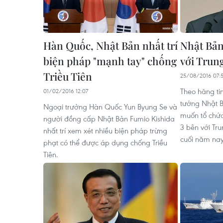
Hàn Quốc, Nhật Bản nhất trí
Nhật Bản
biện pháp "mạnh tay" chống
với Trun
Triều Tiên
25/08/2016 07:
Theo hãng ti
01/02/2016 12:07
tướng Nhật 
Ngoại trưởng Hàn Quốc Yun Byung Se và
muốn tổ chức
người đồng cấp Nhật Bản Fumio Kishida
3 bên với Tr
nhất trí xem xét nhiều biện pháp trừng
cuối năm nay
phạt có thể được áp dụng chống Triều
Tiên.