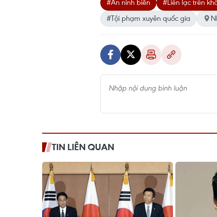
#An ninh biển
#Liên lạc trên kh
#Tội phạm xuyên quốc gia
N
TIN LIÊN QUAN