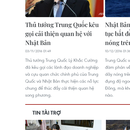
Thủ tướng Trung Quốc kêu
Nhật Bản
gọi cải thiện quan hệ với
tục bất 
Nhật Bản
nóng trê
03/11/2016 01:49
10/12/2016 01:3
Thủ tướng Trung Quốc Lý Khắc Cường
Trung Quốc v
đã kêu gọi các lãnh đạo doanh nghiệp
đàm phán về
và cựu quan chức chính phủ của Trung
dây nóng trê
Quốc và Nhật Bản thực hiện các nỗ lực
đụng độ ngoà
chung để thúc đẩy cải thiện quan hệ
Đông, mà kh
song phương.
nào.