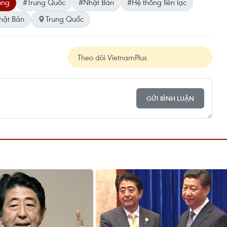
ông
#Trung Quốc
#Nhật Bản
#Hệ thống liên lạc
hật Bản
Trung Quốc
Theo dõi VietnamPlus
GỬI BÌNH LUẬN