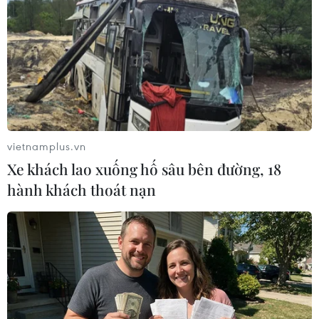
quan An ninh điều tra Bộ Công an
Đắk Lắk tuyển sinh bổ sung hơn 2.700 chỉ tiêu
vào lớp 10 công lập
Phú Thọ không phát hiện dấu hiệu bất
thường trong Kỳ thi tốt nghiệp THPT
vietnamplus.vn
Xe khách lao xuống hố sâu bên đường, 18
hành khách thoát nạn
TIN LIÊN QUAN