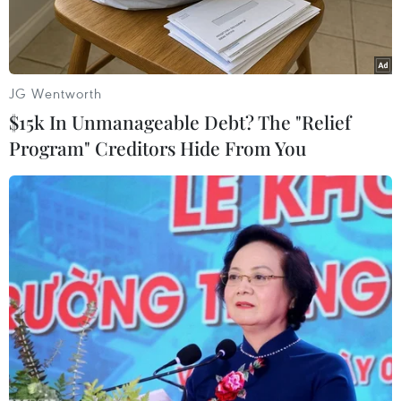
JG Wentworth
$15k In Unmanageable Debt? The "Relief
Program" Creditors Hide From You
Trường THPT chuyên Hà Nội-Amsterdam tiếp tục tuyển sinh lớp
10 chương trình song bằng trong năm học 2024-2025. (Ảnh:
Thanh Tùng/TTXVN)
Năm học 2024-2025, Hà Nội có hai trường Trung
học Phổ thông tuyển sinh lớp 10 chương trình
đào tạo song bằng tú tài học chương trình Trung