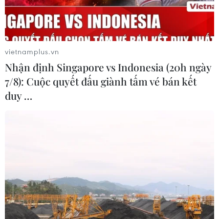
vietnamplus.vn
Nhận định Singapore vs Indonesia (20h ngày
7/8): Cuộc quyết đấu giành tấm vé bán kết
duy …
Tuyển sinh lớp 10 tại Hà Nội: Thông tin
học sinh thi chuyên cần biết
28/03/2024 10:45
Phương thức tuyển sinh vào các lớp chuyên tại 4 trường
Trung học Phổ thông Chuyên Hà Nội-Amsterdam,