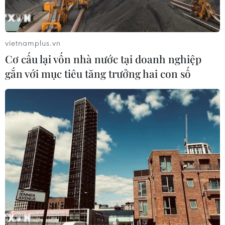
Chuyên Nguyễn Huệ, Chu Văn An, Sơn Tây gồm 2 vòng
thi: vòng 1 sơ tuyển và vòng 2 thi tuyển.
vietnamplus.vn
Cơ cấu lại vốn nhà nước tại doanh nghiệp
gắn với mục tiêu tăng trưởng hai con số
Tuyển sinh lớp 10: Hà Nội 'chốt' thi 3 môn