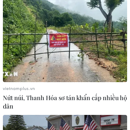
tuyển sinh các lớp không chuyên.
(TTXVN/Vietnam+)
vietnamplus.vn
Nứt núi, Thanh Hóa sơ tán khẩn cấp nhiều hộ
dân
#Chu Văn An
#Chuyên Hà Nội-Amsterdam