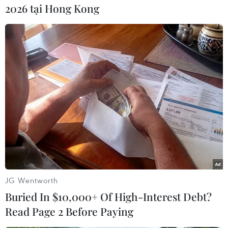
2026 tại Hong Kong
đào tạo tú tài Anh quốc, trong đó, đề thi các môn
Toán, Vật lý, Hóa học bằng tiếng Anh.
Với môn tiếng Anh, học sinh phải dự thi 2 phần,
gồm: bài thi viết luận bằng tiếng Anh và phần
thi nói theo chủ đề do học sinh bắt thăm ngẫu
nhiên./.
Đại học Quốc gia Hà Nội:
Lịch tuyển sinh vào lớp 10
các trường THPT chuyên
Các trường THPT chuyên của
JG Wentworth
ĐHQG Hà Nội vừa thông báo về
Buried In $10,000+ Of High-Interest Debt?
việc tuyển sinh vào lớp 10 năm
học 2024-2025, theo đó từ năm
Read Page 2 Before Paying
học này, các trường không còn chỉ