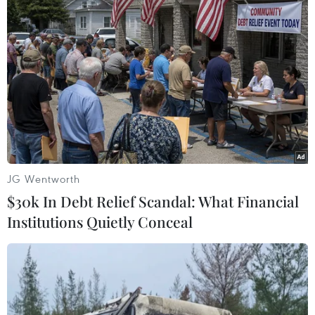
#Chương trình đào tạo song bằng
#Kỳ thi tuyển sinh vào lớp 10
TP. Hà Nội
Theo dõi VietnamPlus
JG Wentworth
Thi vào lớp 10 - Thi THPT
$30k In Debt Relief Scandal: What Financial
Institutions Quietly Conceal
Phó Thủ tướng Lê Tiến Châu: Tiếp tục giữ ổn
định Kỳ thi tốt nghiệp THPT
Thành phố Hồ Chí Minh tuyển bổ sung gần
3.500 chỉ tiêu lớp 10 công lập
Vụ điểm Toán tại Tuyên Quang: Rút vụ án về Cơ