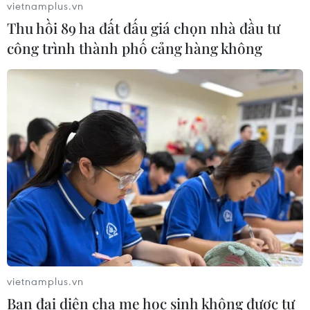
vietnamplus.vn
Thu hồi 89 ha đất đấu giá chọn nhà đầu tư
công trình thành phố cảng hàng không
CƠ QUAN CHỦ QUẢN: THÔNG TẤN XÃ VIỆT NAM
Tổng Biên tập: TRẦN TIẾN DUẨN
Phó Tổng Biên tập: NGUYỄN THỊ TÁM, KHÚC THANH
THỦY
Sở hữu trí tuệ
Quy định sử dụng
RSS
Hỗ trợ
Ngôn ngữ
TTXVN
Dịch vụ tin
Quảng cáo
Liên hệ
vietnamplus.vn
Ban đại diện cha mẹ học sinh không được tự