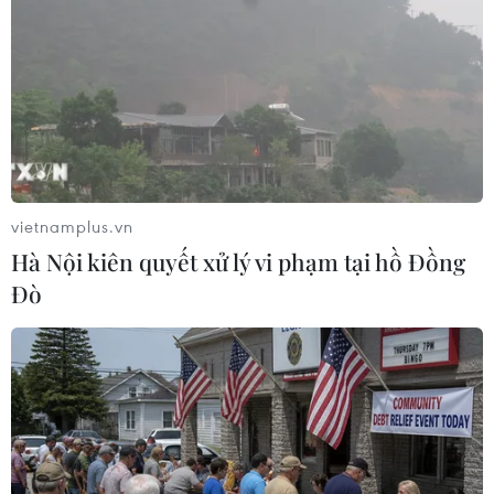
Tiêu chí mới phân loại doanh nghiệp
để thực hiện cơ cấu lại vốn nhà nước
06/08/2026 15:08
Meta tung công cụ AI lập trình tự
động cho nhà phát triển
06/08/2026 06:40
vietnamplus.vn
Hà Nội kiên quyết xử lý vi phạm tại hồ Đồng
Đò
Doanh thu AI của Microsoft phụ
thuộc phần lớn vào đối tác OpenAI
06/08/2026 06:31
Tây Ninh: Tạo điều kiện hình thành