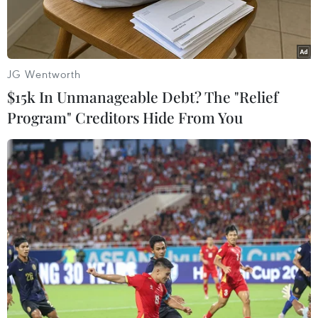
và doanh nghiệp ở địabàn khó khăn.
Cũng theo ông Nam, Tổng cục Thuế đã thành lập
tổ công tác đi nắm tình hìnhthực tế các địa bàn
JG Wentworth
trọng điểm nơi tập trung nhiều doanh nghiệp
$15k In Unmanageable Debt? The "Relief
(Hà Nội, Thànhphố Hồ Chí Minh, Khánh Hòa, Đà
Program" Creditors Hide From You
Nẵng…), các địa bàn khó khăn (Lai Châu, Yên
Bái,An Giang…) để chỉ đạo và có giải pháp cụ
thể hướng dẫn số doanh nghiệp siêu nhỏchuyển
đổi sang đặt in hoặc tự in hóa đơn.
Bên cạnh đó, cơ quan thuế các cấp cũng sẽ chủ
động phối hợp và cho phép các nhàin đủ điều
kiện, các doanh nghiệp cung cấp phần mềm in
hóa đơn thành lập tổtriển khai cung cấp dịch vụ
đặt in, tự in tại bộ phận một cửa hoặc nơi bán