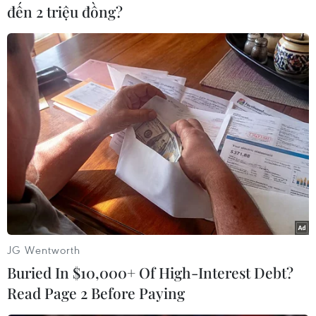
đến 2 triệu đồng?
#Hóa đơn
#Doanh nghiệp
#Phần mềm
Anh
JG Wentworth
Buried In $10,000+ Of High-Interest Debt?
Read Page 2 Before Paying
Theo dõi VietnamPlus