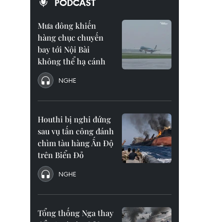
PODCAST
Mưa dông khiến
hàng chục chuyến
bay tới Nội Bài
không thể hạ cánh
NGHE
Houthi bị nghi đứng
sau vụ tấn công đánh
chìm tàu hàng Ấn Độ
trên Biển Đỏ
NGHE
Tổng thống Nga thay