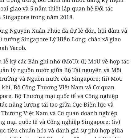
oại giao và 5 năm thiết lập quan hệ Đối tác
à Singapore trong năm 2018.
ớng Nguyễn Xuân Phúc đã dự lễ đón, hội đàm và
ủ tướng Singapore Lý Hiển Long; chào xã giao
mah Yacob.
 lễ ký các Bản ghi nhớ (MoU): (i) MoU về hợp tác
quản lý nguồn nước giữa Bộ Tài nguyên và Môi
trường và Nguồn nước của Singapore; (ii) MoU
u khí, Bộ Công Thương Việt Nam và Cơ quan
pore, Bộ Thương mại quốc tế và Công nghiệp
tác năng lượng tái tạo giữa Cục Điện lực và
ng Thương Việt Nam và Cơ quan doanh nghiệp
g mại quốc tế và Công nghiệp Singapore; (iv)
ực tiêu chuẩn hóa và đánh giá sự phù hợp giữa