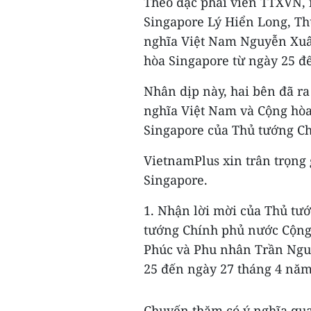
Theo đặc phái viên TTXVN,
Singapore Lý Hiển Long, Th
nghĩa Việt Nam Nguyễn Xuâ
hòa Singapore từ ngày 25 đế
Nhân dịp này, hai bên đã r
nghĩa Việt Nam và Cộng hòa
Singapore của Thủ tướng C
VietnamPlus xin trân trọng
Singapore.
1. Nhận lời mời của Thủ tư
tướng Chính phủ nước Cộng
Phúc và Phu nhân Trần Nguy
25 đến ngày 27 tháng 4 năm
Chuyến thăm có ý nghĩa qua