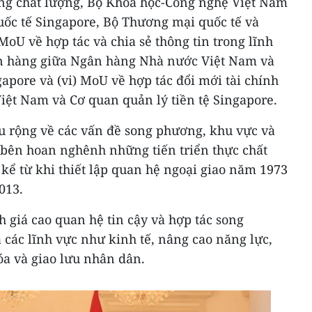
ng chất lượng, Bộ Khoa học-Công nghệ Việt Nam
ốc tế Singapore, Bộ Thương mại quốc tế và
MoU về hợp tác và chia sẻ thông tin trong lĩnh
ân hàng giữa Ngân hàng Nhà nước Việt Nam và
gapore và (vi) MoU về hợp tác đổi mới tài chính
ệt Nam và Cơ quan quản lý tiền tệ Singapore.
âu rộng về các vấn đề song phương, khu vực và
 bên hoan nghênh những tiến triển thực chất
kể từ khi thiết lập quan hệ ngoại giao năm 1973
013.
h giá cao quan hệ tin cậy và hợp tác song
ả các lĩnh vực như kinh tế, nâng cao năng lực,
óa và giao lưu nhân dân.