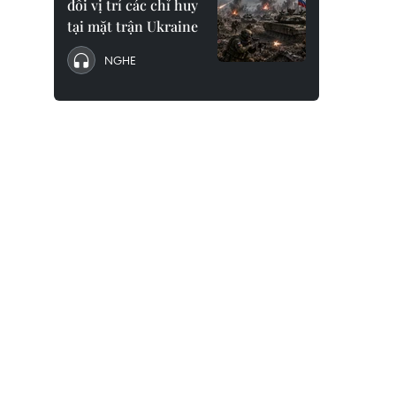
đổi vị trí các chỉ huy
tại mặt trận Ukraine
NGHE